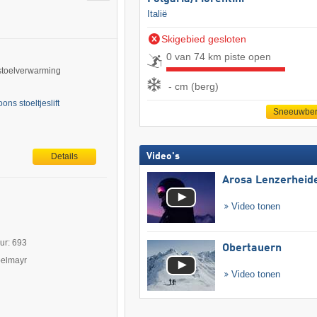
Italië
Skigebied gesloten
0 van 74 km piste open
 stoelverwarming
- cm (berg)
ns stoeltjeslift
Sneeuwber
Video's
Details
Arosa Lenzerheid
Video tonen
uur: 693
Obertauern
pelmayr
Video tonen