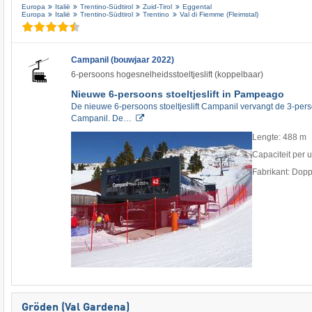
Europa
Italië
Trentino-Südtirol
Zuid-Tirol
Eggental
Europa
Italië
Trentino-Südtirol
Trentino
Val di Fiemme (Fleimstal)
Campanil (bouwjaar 2022)
6-persoons hogesnelheidsstoeltjeslift (koppelbaar)
Nieuwe 6-persoons stoeltjeslift in Pampeago
De nieuwe 6-persoons stoeltjeslift Campanil vervangt de 3-persoo
Campanil. De…
Lengte: 488 m
Capaciteit per 
Fabrikant: Dop
Gröden (Val Gardena)