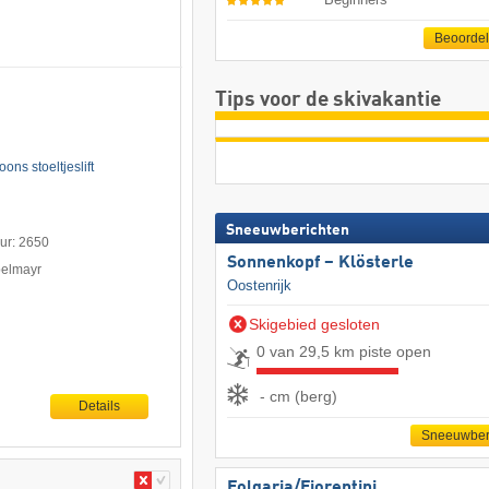
Beoorde
Tips voor de skivakantie
ns stoeltjeslift
Sneeuwberichten
uur: 2650
Sonnenkopf – Klösterle
pelmayr
Oostenrijk
Skigebied gesloten
0 van 29,5 km piste open
- cm (berg)
Details
Sneeuwber
Folgaria/​Fiorentini