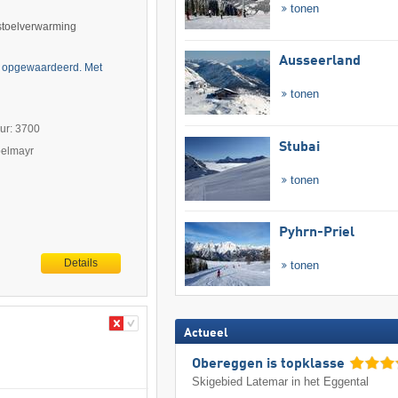
tonen
 stoelverwarming
Ausseerland
ch opgewaardeerd. Met
tonen
uur: 3700
Stubai
pelmayr
tonen
Pyhrn-Priel
Details
tonen
Actueel
Obereggen is topklasse
Skigebied Latemar in het Eggental