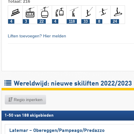
Totaal: 216
4
3
22
4
118
33
8
24
Liften toevoegen? Hier melden
Wereldwijd: nieuwe skiliften 2022/2023
Regio inperken
1
-
50
van
188
skigebieden
Latemar – Obereggen/​Pampeago/​Predazzo