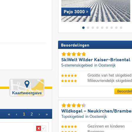
Pejo 3000
Beoordelingen
SkiWelt Wilder Kaiser-Brixental
5-sterrenskigebied
in Oostenrijk
Grootte van het skigebied
Milieuvriendelijk skigebie
Beoorde
Kaartweergave
Wildkogel – Neukirchen/​Brambe
«
‹
1
2
›
»
Topskigebied
in Oostenrijk
Gezinnen en kinderen
Beginners