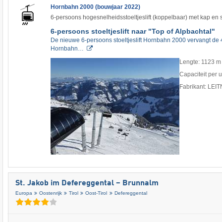
Hornbahn 2000 (bouwjaar 2022)
6-persoons hogesnelheidsstoeltjeslift (koppelbaar) met kap en
6-persoons stoeltjeslift naar "Top of Alpbachtal"
De nieuwe 6-persoons stoeltjeslift Hornbahn 2000 vervangt de 4-
Hornbahn…
Lengte: 1123 m
Capaciteit per 
Fabrikant: LEI
St. Jakob im Defereggental – Brunnalm
Europa
Oostenrijk
Tirol
Oost-Tirol
Defereggental