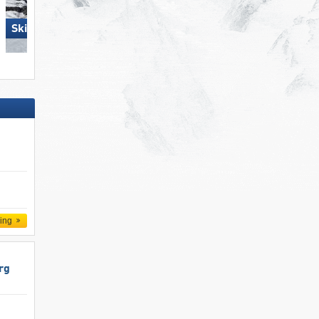
Skiregion Hochoetz
Steinplatte Winklmoosalm
d
ling
rg