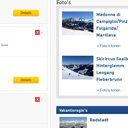
Foto's
Details
Madonna di
Campiglio/​Pinz
Folgàrida/​
Marilleva
 Salve
Foto's tonen
Skicircus Saal
Hinterglemm
Leogang
Fieberbrunn
Details
Foto's tonen
Vakantieregio's
Radstadt