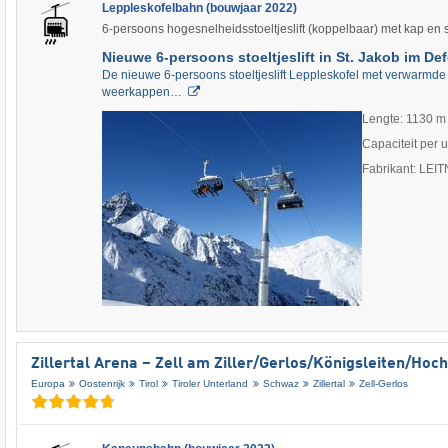
Leppleskofelbahn (bouwjaar 2022)
6-persoons hogesnelheidsstoeltjeslift (koppelbaar) met kap en
Nieuwe 6-persoons stoeltjeslift in St. Jakob im De
De nieuwe 6-persoons stoeltjeslift Leppleskofel met verwarmd
weerkappen…
Lengte: 1130 m
Capaciteit per 
Fabrikant: LEI
Zillertal Arena – Zell am Ziller/​Gerlos/​Königsleiten/​Ho
Europa
Oostenrijk
Tirol
Tiroler Unterland
Schwaz
Zillertal
Zell-Gerlos