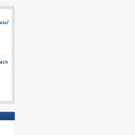
olo/​
bach