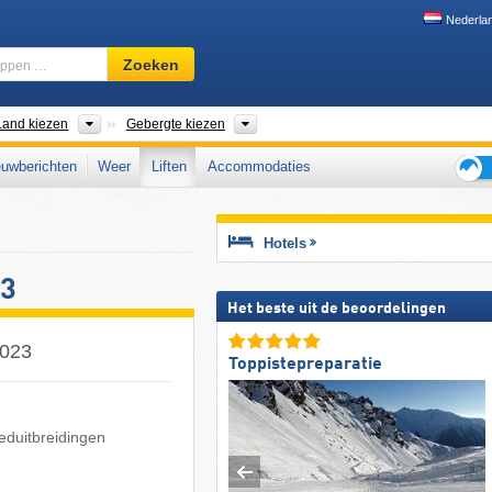
Nederla
Skigebied,
Zoeken
regio,
begrippen
…
inent kiezen
Land kiezen
Gebergte kiezen
Land kiezen
Gebergte kiezen
uwberichten
Weer
Liften
Accommodaties
Tips
voor
de
Hotels
skiva
23
Het beste uit de beoordelingen
2023
Toppistepreparatie
ieduitbreidingen