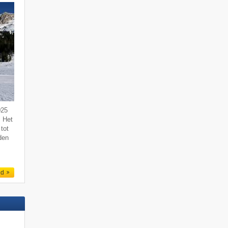
025
. Het
tot
den
ed