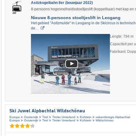
Asitzkogelbahn 8er (bouwjaar 2022)
8-persoons hogesnelheidsstoeltjeslift (koppelbaar) met kap en
Nieuwe 8-persoons stoeltjeslift in Leogang
Het gebied "Asitzmulde" in Leogang in de Skicircus is technis
de…
Lengte: 794 m
Capaciteit per 
Fabrikant: Dop
Ski Juwel Alpbachtal Wildschönau
Europa
Oostenrijk
Tirol
Tiroler Unterland
Kufstein
vakantieregio Alpbachtal
Europa
Oostenrijk
Tirol
Tiroler Unterland
Kufstein
Wildschönau