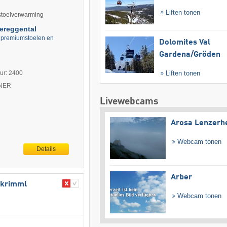
Liften tonen
 stoelverwarming
fereggental
e premiumstoelen en
Dolomites Val
Gardena/​Gröden
uur: 2400
Liften tonen
TNER
Livewebcams
Arosa Lenzerh
Webcam tonen
Details
Arber
chkrimml
Webcam tonen