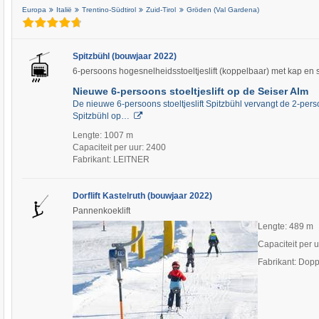
Europa
Italië
Trentino-Südtirol
Zuid-Tirol
Gröden (Val Gardena)
Spitzbühl (bouwjaar 2022)
6-persoons hogesnelheidsstoeltjeslift (koppelbaar) met kap en
Nieuwe 6-persoons stoeltjeslift op de Seiser Alm
De nieuwe 6-persoons stoeltjeslift Spitzbühl vervangt de 2-persoo
Spitzbühl op…
Lengte: 1007 m
Capaciteit per uur: 2400
Fabrikant: LEITNER
Dorflift Kastelruth (bouwjaar 2022)
Pannenkoeklift
Lengte: 489 m
Capaciteit per 
Fabrikant: Dop