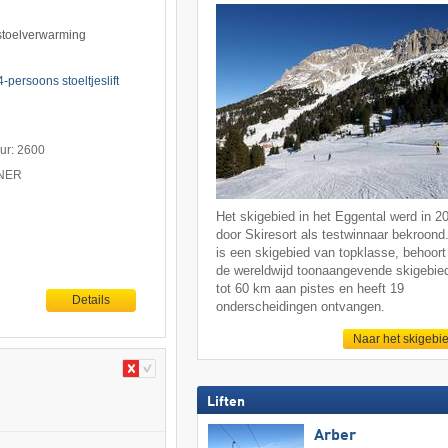
 stoelverwarming
persoons stoeltjeslift
uur: 2600
TNER
Het skigebied in het Eggental werd in 2
door Skiresort als testwinnaar bekroond
is een skigebied van topklasse, behoort 
de wereldwijd toonaangevende skigebie
tot 60 km aan pistes en heeft 19
Details
onderscheidingen ontvangen.
Naar het skigebi
Liften
Arber