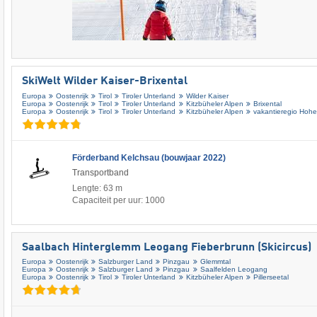
SkiWelt Wilder Kaiser-Brixental
Europa
Oostenrijk
Tirol
Tiroler Unterland
Wilder Kaiser
Europa
Oostenrijk
Tirol
Tiroler Unterland
Kitzbüheler Alpen
Brixental
Europa
Oostenrijk
Tirol
Tiroler Unterland
Kitzbüheler Alpen
vakantieregio Hohe
Förderband Kelchsau (bouwjaar 2022)
Transportband
Lengte: 63 m
Capaciteit per uur: 1000
Saalbach Hinterglemm Leogang Fieberbrunn (Skicircus)
Europa
Oostenrijk
Salzburger Land
Pinzgau
Glemmtal
Europa
Oostenrijk
Salzburger Land
Pinzgau
Saalfelden Leogang
Europa
Oostenrijk
Tirol
Tiroler Unterland
Kitzbüheler Alpen
Pillerseetal