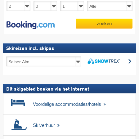
zoeken
Skireizen incl. skipas
Skireizen
zo
incl.
zoeken
skipas
Dit skigebied boeken via het internet
Voordelige accommodaties/hotels
Skiverhuur