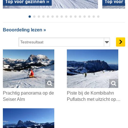
Top voor gezinnen »
Top voor b
Beoordeling lezen »
Prachtig panorama op de
Piste bij de Kombibahn
Seiser Alm
Puflatsch met uitzicht op…