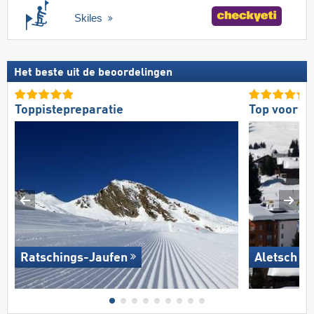
Skiles
Het beste uit de beoordelingen
Toppistepreparatie
Top voor g
Ratschings-Jaufen
Aletsch A