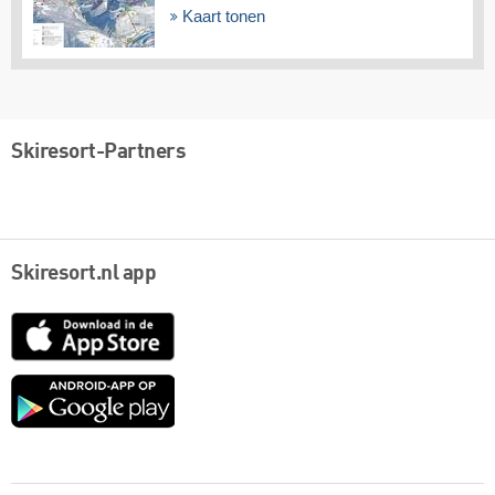
Kaart tonen
Skiresort-Partners
Skiresort.nl app
App
Store
Google
play