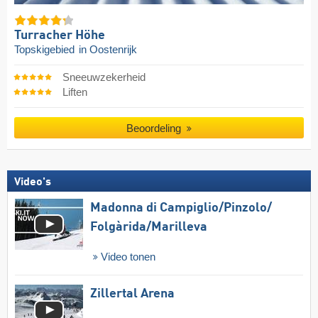
Turracher Höhe
Topskigebied
in Oostenrijk
Sneeuwzekerheid
Liften
Beoordeling
Video's
Madonna di Campiglio/​Pinzolo/​
Folgàrida/​Marilleva
Video tonen
Zillertal Arena