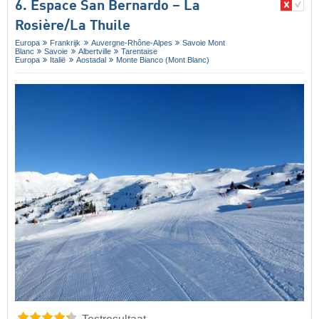
6. Espace San Bernardo – La
Rosière/​La Thuile
Europa
Frankrijk
Auvergne-Rhône-Alpes
Savoie Mont
Blanc
Savoie
Albertville
Tarentaise
Europa
Italië
Aostadal
Monte Bianco (Mont Blanc)