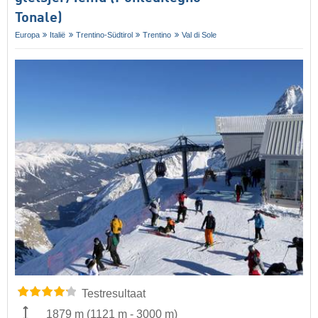
Tonale)
Europa
Italië
Trentino-Südtirol
Trentino
Val di Sole
Testresultaat
1879 m
(
1121 m
-
3000 m
)