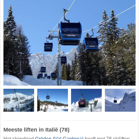
Meeste liften in Italië (78)
Het skigebied
Gröden (Val Gardena)
heeft met 78 skiliften