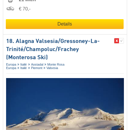
€ 70,-
Details
18. Alagna Valsesia/​Gressoney-La-
Trinité/​Champoluc/​Frachey
(Monterosa Ski)
Europa
Italië
Aostadal
Monte Rosa
Europa
Italië
Piemont
Valsesia