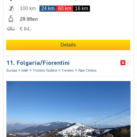
100 km
24 km
60 km
16 km
29 liften
€ 64,-
Details
11. Folgaria/​Fiorentini
Europa
Italië
Trentino-Südtirol
Trentino
Alpe Cimbra