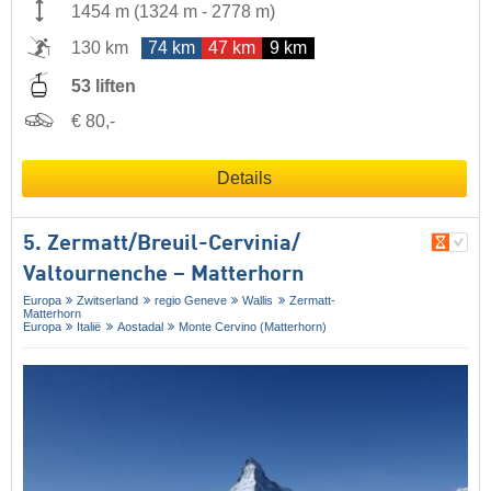
1454 m
(
1324 m
-
2778 m
)
130 km
74 km
47 km
9 km
53 liften
€ 80,-
Details
5. Zermatt/​Breuil-Cervinia/​
Valtournenche – Matterhorn
Europa
Zwitserland
regio Geneve
Wallis
Zermatt-
Matterhorn
Europa
Italië
Aostadal
Monte Cervino (Matterhorn)