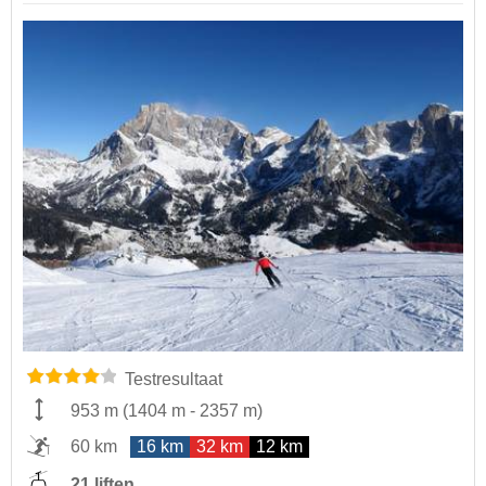
Testresultaat
953 m
(
1404 m
-
2357 m
)
60 km
16 km
32 km
12 km
21 liften