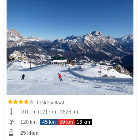
Testresultaat
1611 m
(
1217 m
-
2828 m
)
120 km
45 km
59 km
16 km
25 liften