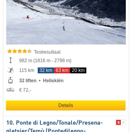
Testresultaat
982 m
(
1816 m
-
2798 m
)
115 km
32 km
63 km
20 km
32 liften
Heliskiën
€ 72,-
Details
10. Ponte di Legno/​​Tonale/​​Presena-
gletsjer/​​Temù (Pontedilegno-