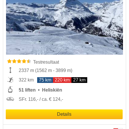
Testresultaat
2337 m
(
1562 m
-
3899 m
)
322 km
75 km
220 km
27 km
51 liften
Heliskiën
SFr. 116,- / ca. € 124,-
Details