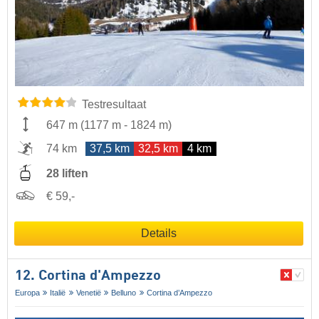
Testresultaat
647 m
(
1177 m
-
1824 m
)
74 km
37,5 km
32,5 km
4 km
28 liften
€ 59,-
Details
12. Cortina d'Ampezzo
Europa
Italië
Venetië
Belluno
Cortina d’Ampezzo