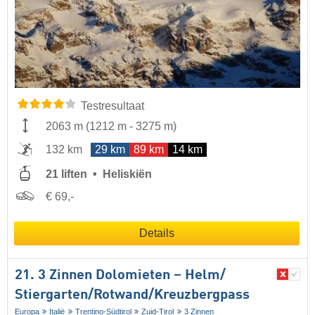
Testresultaat
2063 m
(
1212 m
-
3275 m
)
132 km
29 km
89 km
14 km
21 liften
Heliskiën
€ 69,-
Details
21. 3 Zinnen Dolomieten – Helm/​
Stiergarten/​Rotwand/​Kreuzbergpass
Europa
Italië
Trentino-Südtirol
Zuid-Tirol
3 Zinnen