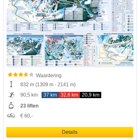
Waardering
832 m
(
1309 m
-
2141 m
)
90,5 km
37 km
32,6 km
20,9 km
23 liften
€ 60,-
Details