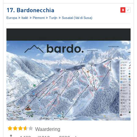
17. Bardonecchia
Europa
Italië
Piemont
Turijn
Susatal (Val di Susa)
Waardering