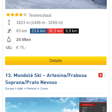
Testresultaat
1823 m
(
1446 m
-
3269 m
)
63 km
23,6 km
30,5 km
8,9 km
24 liften
€ 75,-
Details
13. Mondolè Ski – Artesina/​Frabosa
Soprana/​Prato Nevoso
Europa
Italië
Piemont
Cuneo