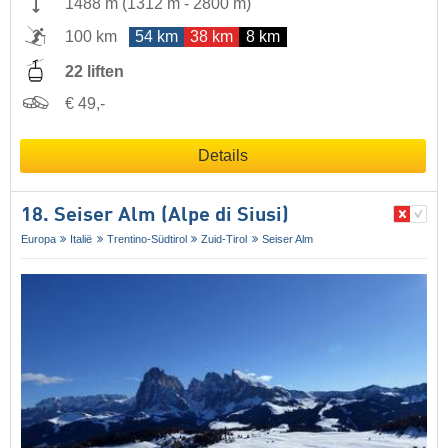
1488 m
(
1312 m
-
2800 m
)
100 km
54 km
38 km
8 km
22 liften
€ 49,-
Details
18. Seiser Alm (Alpe di Siusi)
Europa
Italië
Trentino-Südtirol
Zuid-Tirol
Seiser Alm