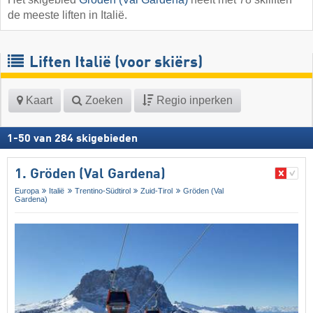
de meeste liften in Italië.
Liften Italië (voor skiërs)
Kaart
Zoeken
Regio inperken
1
-
50
van
284
skigebieden
1. Gröden (Val Gardena)
Europa
Italië
Trentino-Südtirol
Zuid-Tirol
Gröden (Val
Gardena)