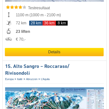
Testresultaat
1100 m
(
1000 m
-
2100 m
)
72 km
28 km
36 km
8 km
23 liften
€ 70,-
Details
15. Alto Sangro – Roccaraso/​
Rivisondoli
Europa
Italië
Abruzzen
L’Aquila