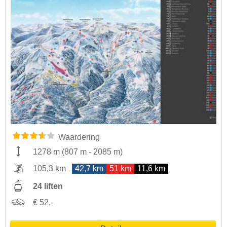
Waardering
1278 m
(
807 m
-
2085 m
)
105,3 km
42,7 km
51 km
11,6 km
24 liften
€ 52,-