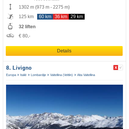
1302 m
(
973 m
-
2275 m
)
125 km
60 km
36 km
29 km
32 liften
€ 80,-
Details
8. Livigno
Europa
Italië
Lombardije
Valtellina (Veltlin)
Alta Valtellina