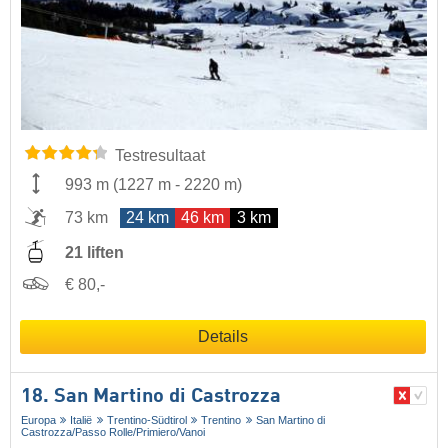
Testresultaat
993 m
(
1227 m
-
2220 m
)
73 km
24 km
46 km
3 km
21 liften
€ 80,-
Details
18. San Martino di Castrozza
Europa
Italië
Trentino-Südtirol
Trentino
San Martino di
Castrozza/​Passo Rolle/​Primiero/​Vanoi