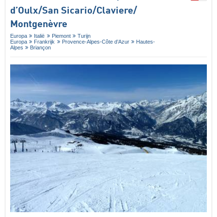
d’Oulx/​San Sicario/​Claviere/​
Montgenèvre
Europa
Italië
Piemont
Turijn
Europa
Frankrijk
Provence-Alpes-Côte d’Azur
Hautes-
Alpes
Briançon