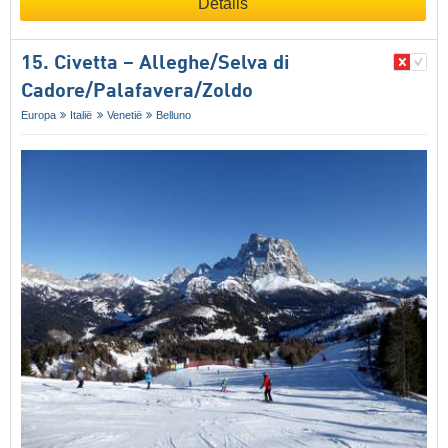
Details
15. Civetta – Alleghe/​Selva di
Cadore/​Palafavera/​Zoldo
Europa
Italië
Venetië
Belluno