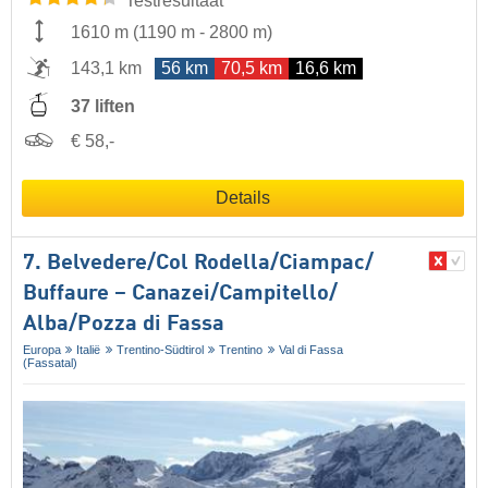
Testresultaat
1610 m
(
1190 m
-
2800 m
)
143,1 km
56 km
70,5 km
16,6 km
37 liften
€ 58,-
Details
7. Belvedere/​Col Rodella/​Ciampac/​
Buffaure – Canazei/​Campitello/​
Alba/​Pozza di Fassa
Europa
Italië
Trentino-Südtirol
Trentino
Val di Fassa
(Fassatal)