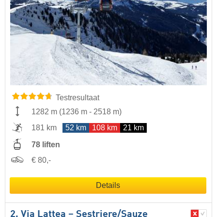
Testresultaat
1282 m
(
1236 m
-
2518 m
)
181 km
52 km
108 km
21 km
78 liften
€ 80,-
Details
2. Via Lattea – Sestriere/​Sauze