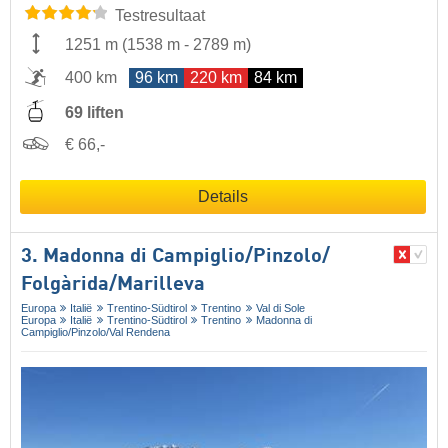
Testresultaat
1251 m
(
1538 m
-
2789 m
)
400 km
96 km
220 km
84 km
69 liften
€ 66,-
Details
3. Madonna di Campiglio/​Pinzolo/​
Folgàrida/​Marilleva
Europa
Italië
Trentino-Südtirol
Trentino
Val di Sole
Europa
Italië
Trentino-Südtirol
Trentino
Madonna di
Campiglio/​Pinzolo/​Val Rendena