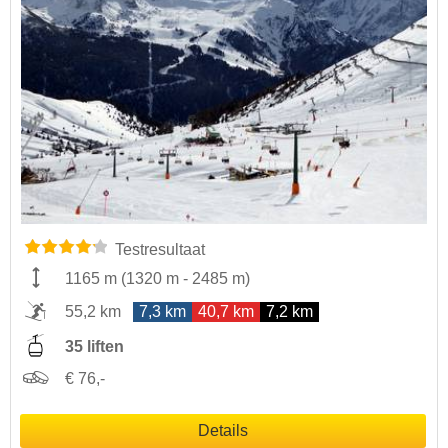
Testresultaat
1165 m
(
1320 m
-
2485 m
)
55,2 km
7,3 km
40,7 km
7,2 km
35 liften
€ 76,-
Details