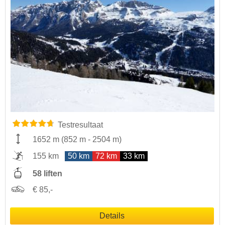
Testresultaat
1652 m
(
852 m
-
2504 m
)
155 km
50 km
72 km
33 km
58 liften
€ 85,-
Details