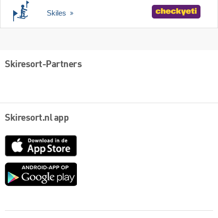
Skiles
Skiresort-Partners
Skiresort.nl app
App
Store
Google
play