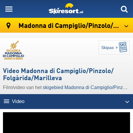
skiresort
Madonna di Campiglio/​Pinzolo/​Folgàrida/​Marilleva
Skipas
Video Madonna di Campiglio/​Pinzolo/​
Folgàrida/​Marilleva
Film/video van het
skigebied Madonna di Campiglio/​Pinzolo/​Folgàrida/​Marilleva
Video