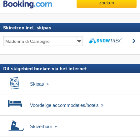
zoeken
Skireizen incl. skipas
Skireizen
z
incl.
zoeken
skipas
Dit skigebied boeken via het internet
Skipas
Voordelige accommodaties/hotels
Skiverhuur