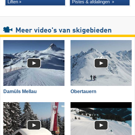
Liften
Pistes & afdalingen
Meer video's van skigebieden
Damüls Mellau
Obertauern