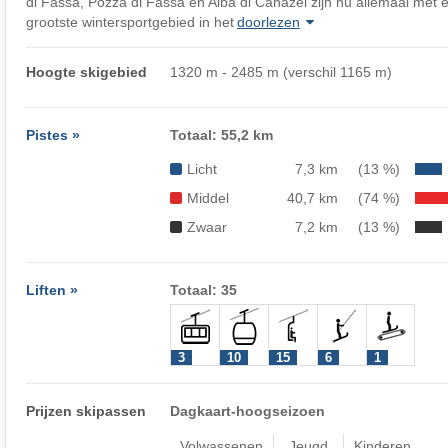
di Fassa, Pozza di Fassa en Alba di Canazei zijn nu allemaal met 
grootste wintersportgebied in het
doorlezen
Hoogte skigebied
1320 m - 2485 m (verschil 1165 m)
Pistes »
Totaal: 55,2 km
Licht
7,3 km
(13 %)
Middel
40,7 km
(74 %)
Zwaar
7,2 km
(13 %)
Liften »
Totaal: 35
3
10
15
6
1
Prijzen skipassen
Dagkaart-hoogseizoen
Volwassenen
Jeugd
Kinderen