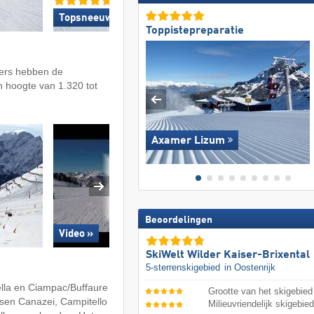
Topsneeuwzekerheid »
Topbergrestaurants
Toppistepreparatie
ters hebben de
en hoogte van 1.320 tot
Axamer Lizum
Beoordelingen
Video »
SkiWelt Wilder Kaiser-Brixental
5-sterrenskigebied
in Oostenrijk
ella en Ciampac/Buffaure
Grootte van het skigebied
tsen Canazei, Campitello
Milieuvriendelijk skigebie