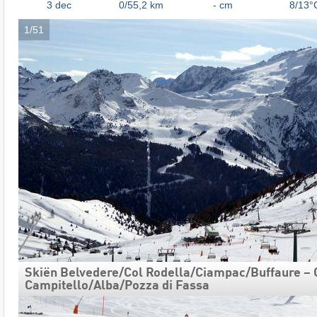
3
dec
0/55,2
km
- cm
8/13°
1/51
Skiën Belvedere/​​Col Rodella/​​Ciampac/​​Buffaure – C
Campitello/​​Alba/​​Pozza di Fassa