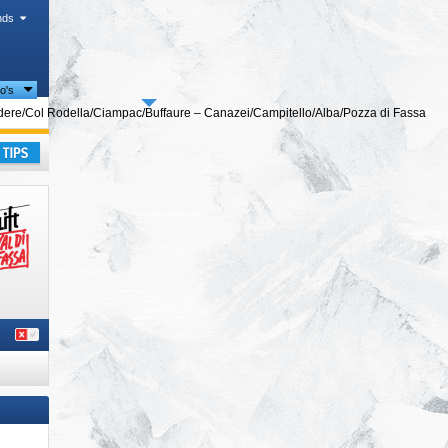
nds
io's
che regio's
ere/​Col Rodella/​Ciampac/​Buffaure – Canazei/​Campitello/​Alba/​Pozza di Fassa
pen
,
kantie