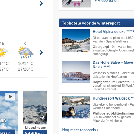
Video tonen
Tophotels voor de wintersport
Hotel Alpina deluxe ****
Direct aan de piste op 1.930
Familie · Spa & Wellness
ma
di
Obergurgl
·
0 m vanaf het
skigebied Gurgl – Obergurgl
Hochgurgl
Das Hohe Salve – Move
14°C
10/14°C
S
Relax ****
27°C
17/26°C
Wellness & fitness · direct a
dalstation in Hopfgarten
Hopfgarten im Brixental
·
vanaf het skigebied SkiWelt 
Kaiser-Brixental
Hunderesort Waldeck **
Uitstekend hondenhotel · Fa
wellness met hond
Philippsreut-Mitterfirmian
500 m vanaf het skigebied
Mitterdorf – Almberg
Livestream
Nog meer tophotels
360° webcam
ozza di
Val di Fassa - FlyingCam (2.246 m) –