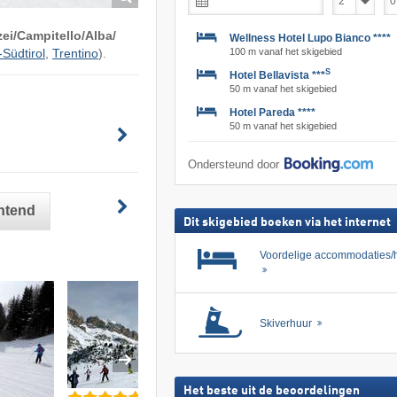
i/​Campitello/​Alba/​
Wellness Hotel Lupo Bianco ****
100 m vanaf het skigebied
-Südtirol
,
Trentino
).
S
Hotel Bellavista ***
50 m vanaf het skigebied
Hotel Pareda ****
50 m vanaf het skigebied
Ondersteund door
untend
Dit skigebied boeken via het internet
Voordelige accommodaties/h
Skiverhuur
Het beste uit de beoordelingen