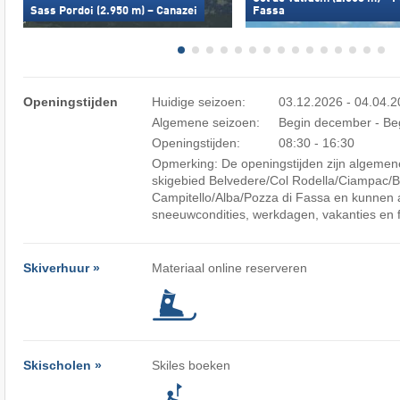
Sass Pordoi (2.950 m) – Canazei
Fassa
Openingstijden
Huidige seizoen:
03.12.2026 - 04.04.
Algemene seizoen:
Begin december - Beg
Openingstijden:
08:30 - 16:30
Opmerking: De openingstijden zijn algemene
skigebied Belvedere/​Col Rodella/​Ciampac/​B
Campitello/​Alba/​Pozza di Fassa en kunnen 
sneeuwcondities, werkdagen, vakanties en 
Skiverhuur »
Materiaal online reserveren
Skischolen »
Skiles boeken