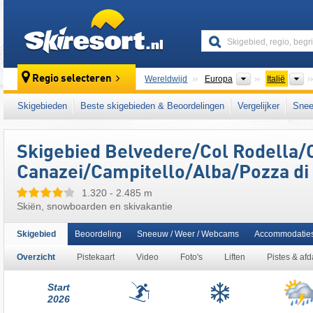
skiresort
Continenten
L
Regio selecteren
Wereldwijd
Europa
Italië
Dit skigebied ligt ook in:
Sellaronda
,
Roseng
Skigebieden
Beste skigebieden & Beoordelingen
Vergelijker
Snee
zuidelijke deel van de oostelijke Alpen
,
Ikon
Europese Unie
Skigebied Belvedere/​Col Rodella/​
Canazei/​Campitello/​Alba/​Pozza di
1.320 - 2.485 m
Skiën, snowboarden en skivakantie
Skigebied
Beoordeling
Sneeuw / Weer / Webcams
Accommodatie
Overzicht
Pistekaart
Video
Foto's
Liften
Pistes & af
Start
2026