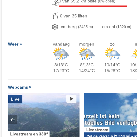
0 van 55,2 km piste
(0% open)
0 van 35 liften
- cm berg
- cm dal
(2485 m)
(1320 m)
Weer »
vandaag
morgen
zo
8/13°C
8/13°C
10/14°C
10/
17/23°C
14/24°C
15/28°C
18/
Webcams
Live
Livestream
Livestream en 360°
Col de Valvacin (2.358 m) – P