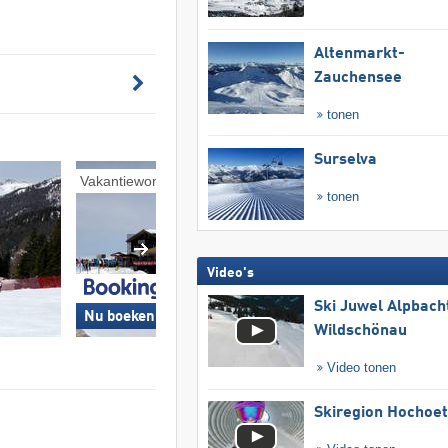
Altenmarkt-
Zauchensee
tonen
Surselva
Vakantiewoningen
Pensions
tonen
Video's
Ski Juwel Alpbach
Nu boeken »
Nu boeken »
Wildschönau
Video tonen
Skiregion Hochoe