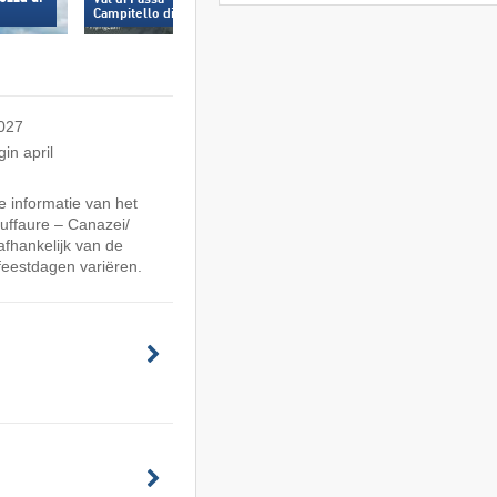
Canazei - Col dei R
Campitello di Fassa
2027
in april
 informatie van het
uffaure – Canazei/​
afhankelijk van de
feestdagen variëren.