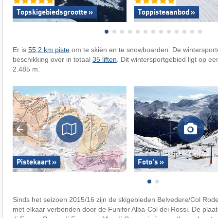
Topskigebiedsgrootte »
Toppisteaanbod »
Er is
55,2 km piste
om te skiën en te snowboarden. De winterspor
beschikking over in totaal
35 liften
. Dit wintersportgebied ligt op e
2.485 m.
Pistekaart »
Foto's »
Sinds het seizoen 2015/16 zijn de skigebieden Belvedere/Col Rod
met elkaar verbonden door de Funifor Alba-Col dei Rossi. De plaa