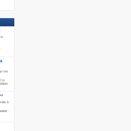
S
 m ·
-
 &
an het
0 m
Wilder
S
*
milie &
sreut
·
360° webcam
360° web