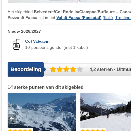
Het skigebied
Belvedere/​Col Rodella/​Ciampac/​Buffaure – Canaze
Pozza di Fassa
ligt in het
Val di Fassa (Fassatal)
(
Italië
,
Trentino
Nieuw 2026/2027
Col Valvacin
10-persoons gondel (met 1 kabel)
Beoordeling
4,2 sterren · Uitm
14 sterke punten van dit skigebied