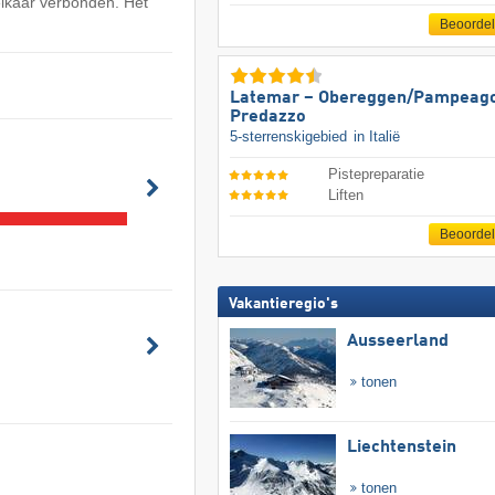
elkaar verbonden. Het
Beoorde
Latemar – Obereggen/​Pampeago
Predazzo
5-sterrenskigebied
in Italië
Pistepreparatie
Liften
Beoorde
Vakantieregio's
Ausseerland
tonen
Liechtenstein
tonen