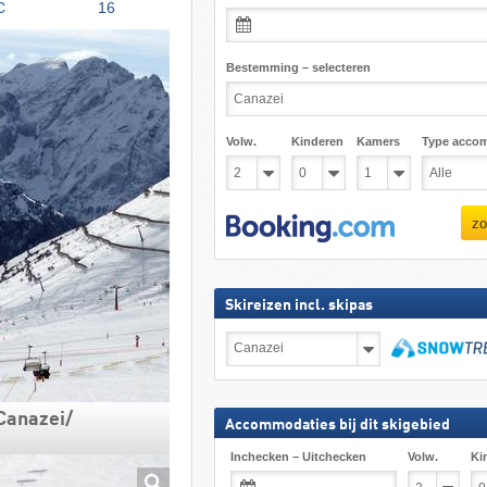
C
16
Bestemming – selecteren
Volw.
Kinderen
Kamers
Type acco
zo
Skireizen incl. skipas
Skireizen
incl.
skipas
zoeken
anazei/​​
Accommodaties bij dit skigebied
Inchecken – Uitchecken
Volw.
Ki