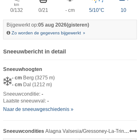
km
0/132
0/21
- cm
5/10°C
10
Bijgewerkt op:
05 aug 2026
(gisteren)
Zo worden de gegevens bijgewerkt
Sneeuwbericht in detail
Sneeuwhoogten
- cm
Berg (3275 m)
- cm
Dal (1212 m)
Sneeuwconditie:
-
Laatste sneeuwval:
-
Naar de sneeuwgeschiedenis »
Sneeuwcondities
Alagna Valsesia/​Gressoney-La-Trinité/​Champoluc/​Frachey (Monterosa Ski)