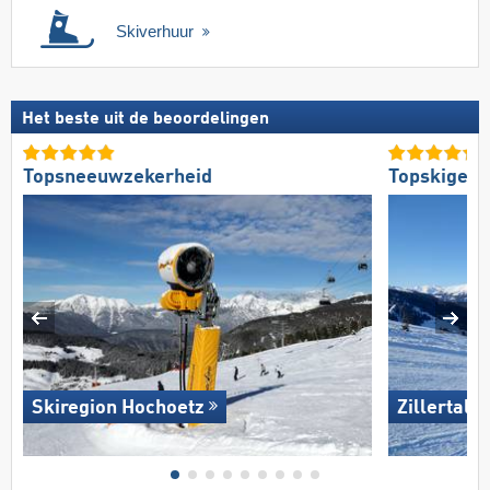
Skiverhuur
Het beste uit de beoordelingen
Topsneeuwzekerheid
Topskigebi
Skiregion Hochoetz
Zillertal 