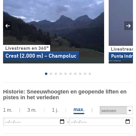
Livestream en 360°
Livestream
Crest (2.000 m) – Champoluc
Punta Indre
Historie: Sneeuwhoogten en geopende liften en
pistes in het verleden
max.
1 m.
3 m.
1 j.
-