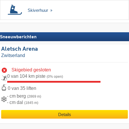
Skiverhuur
Sneeuwberichten
Aletsch Arena
Zwitserland
Skigebied gesloten
0 van 104 km piste
(0% open)
0 van 35 liften
- cm berg
(2869 m)
- cm dal
(1845 m)
Details