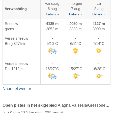
vandaag
morgen
za
Verwachting
6 aug
7 aug
8 aug
Details »
Details »
Details »
Sneeuw-
4135 m
4050 m
4127 m
grens
3852 m
3833 m
3909 m
Verse sneeuw
-
-
-
Berg 3275m
5/10°C
6/11°C
7/14°C
Verse sneeuw
-
-
-
Dal 1212m
16/27°C
15/27°C
16/28°C
Naar het weer »
Open pistes in het skigebied
Alagna Valsesia/​Gressoney-La-Trinité/​Champoluc/​Frachey (Monterosa Ski)
0 van 132 km piste
(0% open)