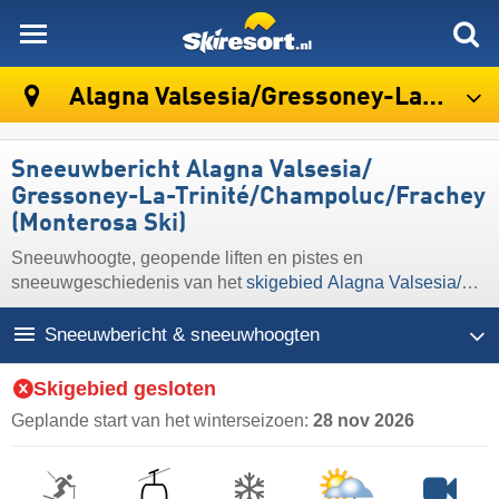
skiresort
Alagna Valsesia/​Gressoney-La-Trinité/​Champoluc/​Frachey (Monterosa Ski)
Sneeuwbericht Alagna Valsesia/​
Gressoney-La-Trinité/​Champoluc/​Frachey
(Monterosa Ski)
Sneeuwhoogte, geopende liften en pistes en
sneeuwgeschiedenis van het
skigebied Alagna Valsesia/​
Gressoney-La-Trinité/​Champoluc/​Frachey (Monterosa Ski)
Sneeuwbericht & sneeuwhoogten
Skigebied gesloten
Geplande start van het winterseizoen:
28 nov 2026