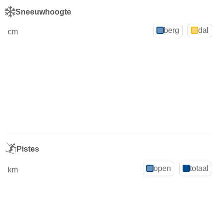
Sneeuwhoogte
berg
dal
cm
Pistes
open
totaal
km