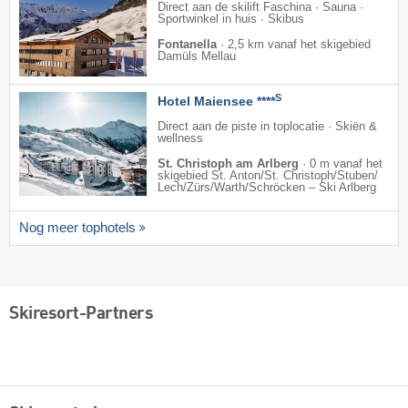
Direct aan de skilift Faschina · Sauna ·
Sportwinkel in huis · Skibus
Fontanella
·
2,5 km vanaf het skigebied
Damüls Mellau
S
Hotel Maiensee ****
Direct aan de piste in toplocatie · Skiën &
wellness
St. Christoph am Arlberg
·
0 m vanaf het
skigebied St. Anton/​St. Christoph/​Stuben/​
Lech/​Zürs/​Warth/​Schröcken – Ski Arlberg
Nog meer tophotels
Skiresort-Partners