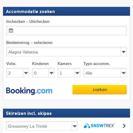
Accommodatie zoeken
Inchecken – Uitchecken
Bestemming – selecteren
Volw.
Kinderen
Kamers
Type accomm.
zoeken
Skireizen incl. skipas
Skireizen
zo
incl.
zoeken