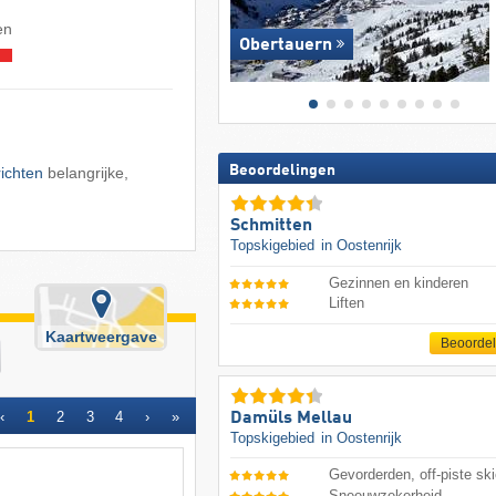
en
Obertauern
Beoordelingen
ichten
belangrijke,
Schmitten
Topskigebied
in Oostenrijk
Gezinnen en kinderen
Liften
Kaartweergave
Beoorde
‹
1
2
3
4
›
»
Damüls Mellau
Topskigebied
in Oostenrijk
Gevorderden, off-piste ski
Sneeuwzekerheid