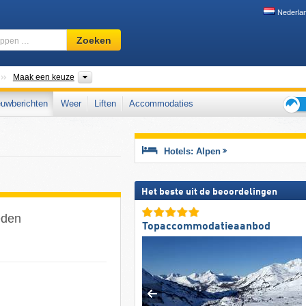
Nederla
Skigebied,
Zoeken
regio,
begrippen
…
Bergketens
Gebergte naar landen, Bergketens
Maak een keuze
uwberichten
Weer
Liften
Accommodaties
Tips
voor
de
Hotels: Alpen
skiva
Het beste uit de beoordelingen
eden
Topaccommodatieaanbod