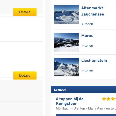
Altenmarkt-
Details
Zauchensee
tonen
Murau
tonen
Liechtenstein
tonen
Details
Actueel
6 toppen bij de
Königstour
Mühlbach - Dienten - Maria Alm - en ter