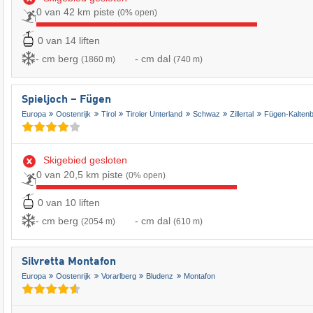
0 van 42 km piste
(0% open)
0 van 14 liften
- cm berg
- cm dal
(1860 m)
(740 m)
Spieljoch – Fügen
Europa
Oostenrijk
Tirol
Tiroler Unterland
Schwaz
Zillertal
Fügen-Kalten
Skigebied gesloten
0 van 20,5 km piste
(0% open)
0 van 10 liften
- cm berg
- cm dal
(2054 m)
(610 m)
Silvretta Montafon
Europa
Oostenrijk
Vorarlberg
Bludenz
Montafon