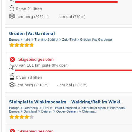
0 van 21 liften
- cm berg
- cm dal
(2050 m)
(710 m)
Gröden (Val Gardena)
Europa
Italië
Trentino-Südtirol
Zuid-Tirol
Gröden (Val Gardena)
Skigebied gesloten
0 van 181 km piste
(0% open)
0 van 78 liften
- cm berg
- cm dal
(2518 m)
(1236 m)
Steinplatte Winklmoosalm – Waidring/​Reit im Winkl
Europa
Oostenrijk
Tirol
Tiroler Unterland
Kitzbüheler Alpen
Pillerseetal
Europa
Duitsland
Beieren
Opper-Beieren
Chiemgau
Skigebied gesloten