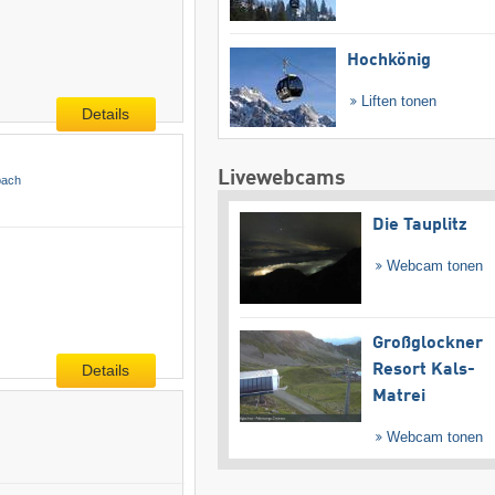
Hochkönig
Liften tonen
Details
Livewebcams
bach
Die Tauplitz
Webcam tonen
Großglockner
Details
Resort Kals-
Matrei
Webcam tonen