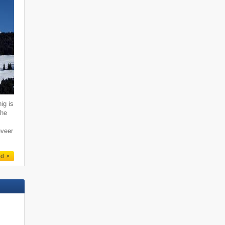
ig is
che
eveer
ed