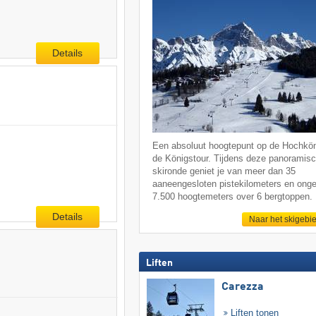
Details
Een absoluut hoogtepunt op de Hochkön
de Königstour. Tijdens deze panoramis
skironde geniet je van meer dan 35
aaneengesloten pistekilometers en ong
7.500 hoogtemeters over 6 bergtoppen.
Details
Naar het skigebi
Liften
Carezza
Liften tonen