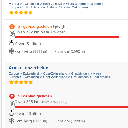
Europa
Zwitserland
regio Geneve
Wallis
Zermatt-Matterhorn
Europa
Italië
Aostadal
Monte Cervino (Matterhorn)
Skigebied gesloten
tijdelijk
0 van 322 km piste
(0% open)
0 van 51 liften
- cm berg
- cm dal
(3899 m)
(1562 m)
Arosa Lenzerheide
Europa
Zwitserland
Oost-Zwitserland
Graubünden
Arosa
Europa
Zwitserland
Oost-Zwitserland
Graubünden
Lenzerheide
Skigebied gesloten
0 van 225 km piste
(0% open)
0 van 43 liften
- cm berg
- cm dal
(2865 m)
(1229 m)