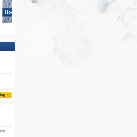
Wildkogel – Neukirchen/​
Hochzillertal
Bramberg
ling
ërs