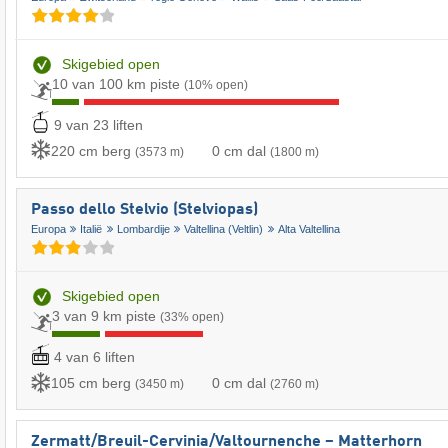
Skigebied open
10 van 100 km piste
(10% open)
9 van 23 liften
220 cm berg
0 cm dal
(3573 m)
(1800 m)
Passo dello Stelvio (Stelviopas)
Europa
Italië
Lombardije
Valtellina (Veltlin)
Alta Valtellina
Skigebied open
3 van 9 km piste
(33% open)
4 van 6 liften
105 cm berg
0 cm dal
(3450 m)
(2760 m)
Zermatt/​Breuil-Cervinia/​Valtournenche – Matterhorn