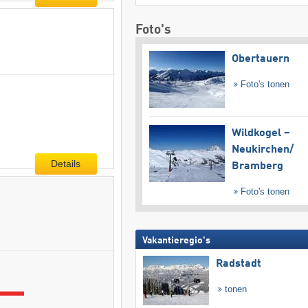
Foto's
Obertauern
Foto's tonen
Wildkogel –
Neukirchen/​
Details
Bramberg
Foto's tonen
Vakantieregio's
Radstadt
tonen