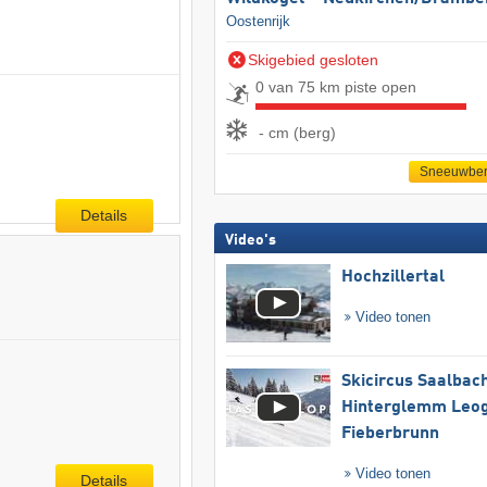
Oostenrijk
Skigebied gesloten
0 van 75 km piste open
- cm (berg)
Sneeuwber
Details
Video's
Hochzillertal
Video tonen
Skicircus Saalbac
Hinterglemm Leo
Fieberbrunn
Video tonen
Details