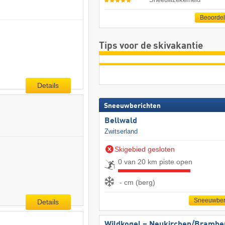
Beoorde
Tips voor de skivakantie
Details
Sneeuwberichten
Bellwald
Zwitserland
Skigebied gesloten
0 van 20 km piste open
- cm (berg)
Sneeuwber
Details
Wildkogel – Neukirchen/​Brambe