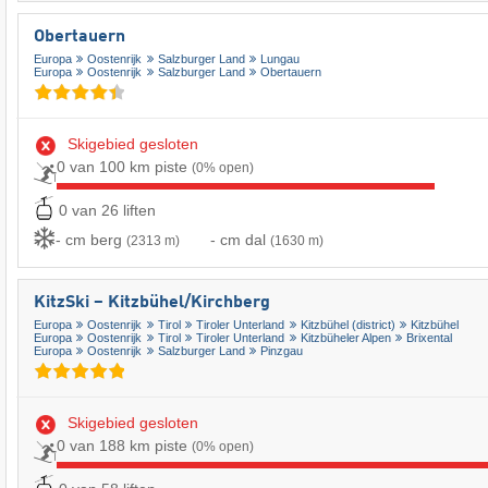
Obertauern
Europa
Oostenrijk
Salzburger Land
Lungau
Europa
Oostenrijk
Salzburger Land
Obertauern
Skigebied gesloten
0 van 100 km piste
(0% open)
0 van 26 liften
- cm berg
- cm dal
(2313 m)
(1630 m)
KitzSki – Kitzbühel/​Kirchberg
Europa
Oostenrijk
Tirol
Tiroler Unterland
Kitzbühel (district)
Kitzbühel
Europa
Oostenrijk
Tirol
Tiroler Unterland
Kitzbüheler Alpen
Brixental
Europa
Oostenrijk
Salzburger Land
Pinzgau
Skigebied gesloten
0 van 188 km piste
(0% open)