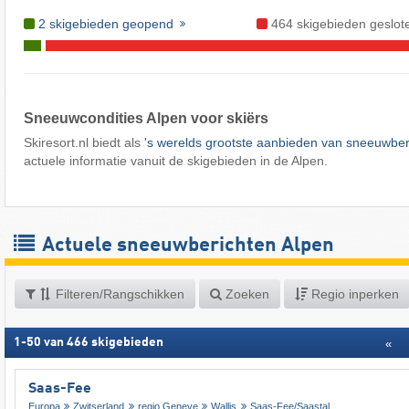
2 skigebieden geopend
464 skigebieden geslot
Sneeuwcondities Alpen voor skiërs
Skiresort.nl biedt als
's werelds grootste aanbieden van sneeuwber
actuele informatie vanuit de skigebieden in de Alpen.
Actuele sneeuwberichten Alpen
Filteren/Rangschikken
Zoeken
Regio inperken
1
-
50
van
466
skigebieden
«
Saas-Fee
Europa
Zwitserland
regio Geneve
Wallis
Saas-Fee/​Saastal