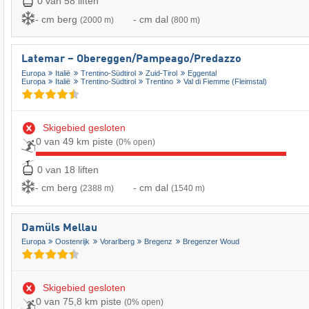
0 van 58 liften
- cm berg
- cm dal
(2000 m)
(800 m)
Latemar – Obereggen/​Pampeago/​Predazzo
Europa
Italië
Trentino-Südtirol
Zuid-Tirol
Eggental
Europa
Italië
Trentino-Südtirol
Trentino
Val di Fiemme (Fleimstal)
Skigebied gesloten
0 van 49 km piste
(0% open)
0 van 18 liften
- cm berg
- cm dal
(2388 m)
(1540 m)
Damüls Mellau
Europa
Oostenrijk
Vorarlberg
Bregenz
Bregenzer Woud
Skigebied gesloten
0 van 75,8 km piste
(0% open)