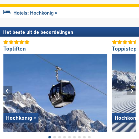
Hotels: Hochkönig
Het beste uit de beoordelingen
Topliften
Toppistepr
Hochkönig
Hochköni