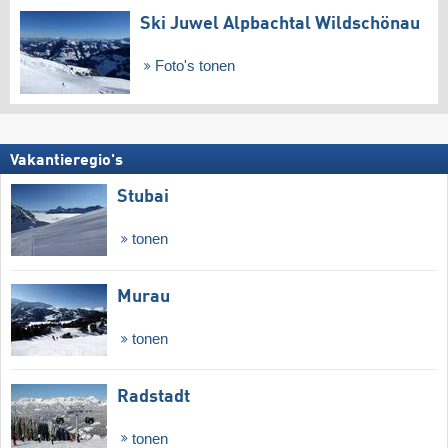
Ski Juwel Alpbachtal Wildschönau
Foto's tonen
Vakantieregio's
Stubai
tonen
Murau
tonen
Radstadt
tonen