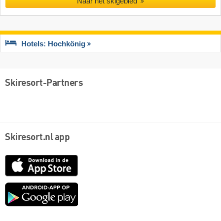
Naar het skigebied
Hotels: Hochkönig
Skiresort-Partners
Skiresort.nl app
App
Store
Google
play