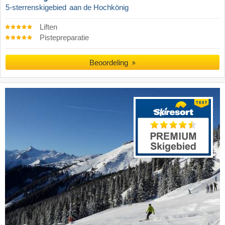
5-sterrenskigebied
aan de Hochkönig
Liften
Pistepreparatie
Beoordeling