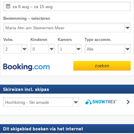
za 8 aug – za 15 aug
Bestemming – selecteren
Volw.
Kinderen
Kamers
Type accomm.
zoeken
Skireizen incl. skipas
Skireizen
z
incl.
zoeken
skipas
Dit skigebied boeken via het internet