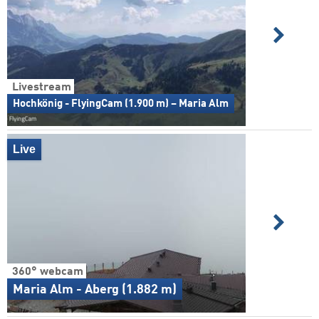
Livestream
Hochkönig - FlyingCam (1.900 m) – Maria Alm
Live
360° webcam
Maria Alm - Aberg (1.882 m)