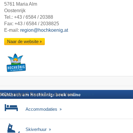
5761 Maria Alm
Oostenrijk
Tel.:
+43 / 6584 / 20388
Fax: +43 / 6584 / 2038825
E-mail:
region@hochkoenig.at
Naar de website
Fout ontdekt? Dan kunt u deze hier
melden
Mühlbach am Hochkönig: boek online
Accommodaties
Skiverhuur