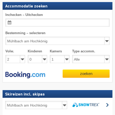
Accommodatie zoeken
Inchecken – Uitchecken
Bestemming – selecteren
Volw.
Kinderen
Kamers
Type accomm.
zoeken
Skireizen incl. skipas
Skireizen
zo
incl.
zoeken
skipas