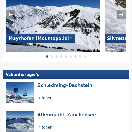
Mayrhofen (Mountopolis)
Silvretta 
Vakantieregio's
Schladming-Dachstein
tonen
Altenmarkt-Zauchensee
tonen