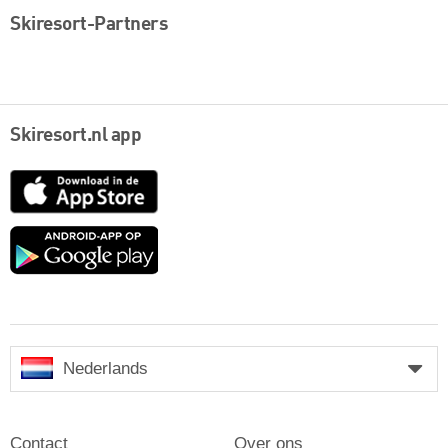
Skiresort-Partners
Skiresort.nl app
App
Store
Google
play
Nederlands
Contact
Over ons