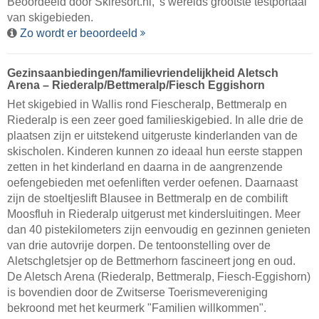
Beoordeeld door
Skiresort.nl
, 's werelds grootste testportaal
van skigebieden.
Zo wordt er beoordeeld
Gezinsaanbiedingen/familievriendelijkheid Aletsch
Arena – Riederalp/​Bettmeralp/​Fiesch Eggishorn
Het skigebied in Wallis rond Fiescheralp, Bettmeralp en
Riederalp is een zeer goed familieskigebied. In alle drie de
plaatsen zijn er uitstekend uitgeruste kinderlanden van de
skischolen. Kinderen kunnen zo ideaal hun eerste stappen
zetten in het kinderland en daarna in de aangrenzende
oefengebieden met oefenliften verder oefenen. Daarnaast
zijn de stoeltjeslift Blausee in Bettmeralp en de combilift
Moosfluh in Riederalp uitgerust met kindersluitingen. Meer
dan 40 pistekilometers zijn eenvoudig en gezinnen genieten
van drie autovrije dorpen. De tentoonstelling over de
Aletschgletsjer op de Bettmerhorn fascineert jong en oud.
De Aletsch Arena (Riederalp, Bettmeralp, Fiesch-Eggishorn)
is bovendien door de Zwitserse Toerismevereniging
bekroond met het keurmerk "Familien willkommen".