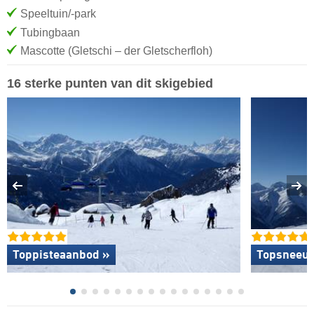
Speeltuin/-park
Tubingbaan
Mascotte (Gletschi – der Gletscherfloh)
16 sterke punten van dit skigebied
Toppisteaanbod »
Topsneeuw