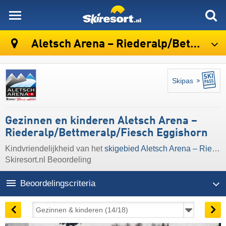
skiresort
Aletsch Arena – Riederalp/​Bettmeralp/​Fiesch Eggishorn
Skipas
Gezinnen en kinderen Aletsch Arena –
Riederalp/​Bettmeralp/​Fiesch Eggishorn
Kindvriendelijkheid van het
skigebied Aletsch Arena – Riederalp/​Bettmeralp/​Fiesch Eggishorn
Skiresort.nl Beoordeling
Beoordelingscriteria