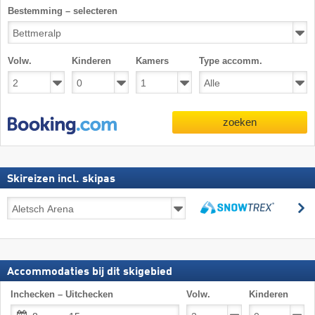
Bestemming – selecteren
Volw.
Kinderen
Kamers
Type accomm.
zoeken
Skireizen incl. skipas
Skireizen
z
incl.
zoeken
skipas
Accommodaties bij dit skigebied
Inchecken – Uitchecken
Volw.
Kinderen