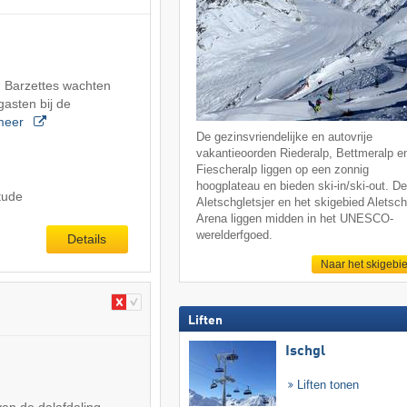
 Barzettes wachten
gasten bij de
meer
De gezinsvriendelijke en autovrije
vakantieoorden Riederalp, Bettmeralp e
Fiescheralp liggen op een zonnig
hoogplateau en bieden ski-in/ski-out. D
itude
Aletschgletsjer en het skigebied Aletsc
Arena liggen midden in het UNESCO-
werelderfgoed.
Details
Naar het skigebi
Liften
Ischgl
Liften tonen