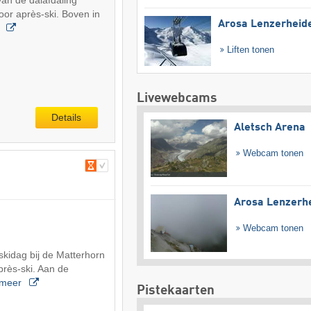
van de dalafdaling
voor après-ski. Boven in
Arosa Lenzerheid
r
Liften tonen
Livewebcams
Details
Aletsch Arena
Webcam tonen
Arosa Lenzerh
Webcam tonen
kidag bij de Matterhorn
près-ski. Aan de
meer
Pistekaarten