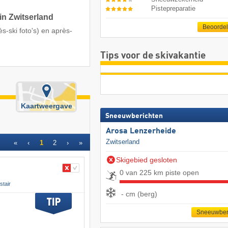
Pistepreparatie
in Zwitserland
Beoorde
ès-ski foto's) en après-
Tips voor de skivakantie
Kaartweergave
Sneeuwberichten
Arosa Lenzerheide
Zwitserland
«
‹
1
2
›
»
Skigebied gesloten
0 van 225 km piste open
tair
- cm (berg)
Sneeuwber