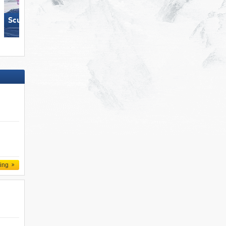
Scuol – Motta Naluns
Ischgl
ling