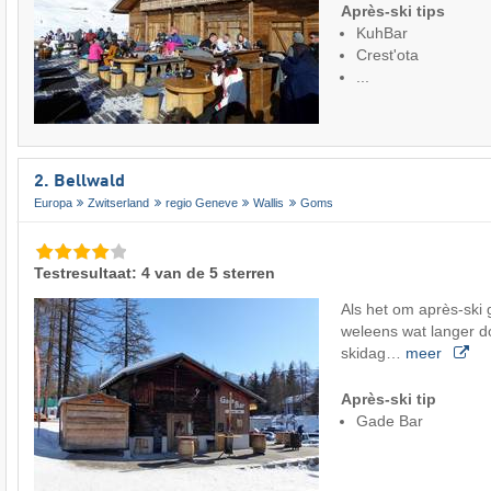
Après-ski tips
KuhBar
Crest'ota
...
2. Bellwald
Europa
Zwitserland
regio Geneve
Wallis
Goms
Testresultaat: 4 van de 5 sterren
Als het om après-ski 
weleens wat langer d
skidag…
meer
Après-ski tip
Gade Bar