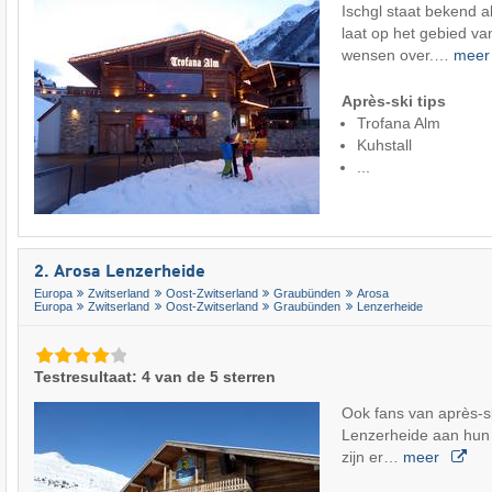
Ischgl staat bekend 
laat op het gebied van
wensen over.…
mee
Après-ski tips
Trofana Alm
Kuhstall
...
2. Arosa Lenzerheide
Europa
Zwitserland
Oost-Zwitserland
Graubünden
Arosa
Europa
Zwitserland
Oost-Zwitserland
Graubünden
Lenzerheide
Testresultaat: 4 van de 5 sterren
Ook fans van après-s
Lenzerheide aan hun t
zijn er…
meer