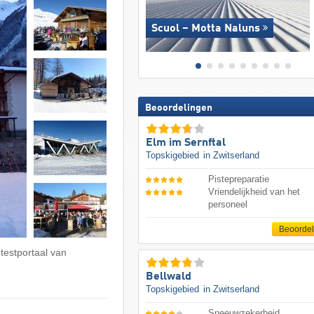
Scuol – Motta Naluns
Beoordelingen
Elm im Sernftal
Topskigebied
in Zwitserland
Pistepreparatie
Vriendelijkheid van het
personeel
Beoorde
 testportaal van
Bellwald
Topskigebied
in Zwitserland
Sneeuwzekerheid