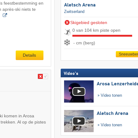
als feestbestemming en
Aletsch Arena
 après-ski niets te
Zwitserland
r
Skigebied gesloten
0 van 104 km piste open
- cm (berg)
Sneeuwber
Details
Video's
Arosa Lenzerheid
Video tonen
Aletsch Arena
ki komen in Arosa
rekken. Al op de pistes
Video tonen