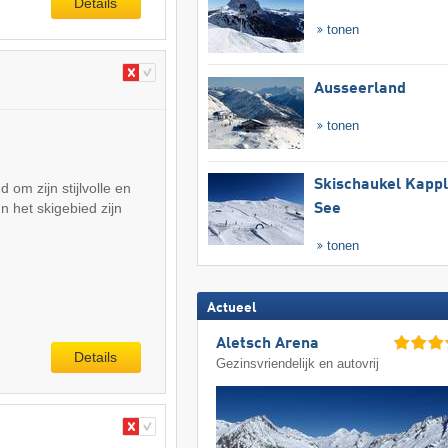
Details
tonen
Ausseerland
tonen
Skischaukel Kapp
 om zijn stijlvolle en
n het skigebied zijn
See
tonen
Actueel
Aletsch Arena
Details
Gezinsvriendelijk en autovrij