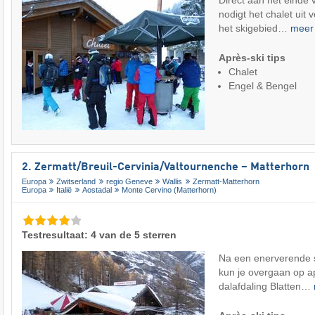
Direct aan het einde 
nodigt het chalet uit 
het skigebied…
mee
Après-ski tips
Chalet
Engel & Bengel
2. Zermatt/​Breuil-Cervinia/​Valtournenche – Matterhorn
Europa
Zwitserland
regio Geneve
Wallis
Zermatt-Matterhorn
Europa
Italië
Aostadal
Monte Cervino (Matterhorn)
Testresultaat: 4 van de 5 sterren
Na een enerverende s
kun je overgaan op a
dalafdaling Blatten…