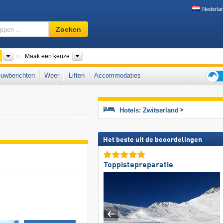
Nederla
Skigebied,
Zoeken
regio,
begrippen
…
Landen
Macroregio's, Kantons, Bergketens, Taalgebiede
Maak een keuze
uwberichten
Weer
Liften
Accommodaties
Tips
voor
de
Hotels: Zwitserland
skiva
Het beste uit de beoordelingen
Toppistepreparatie