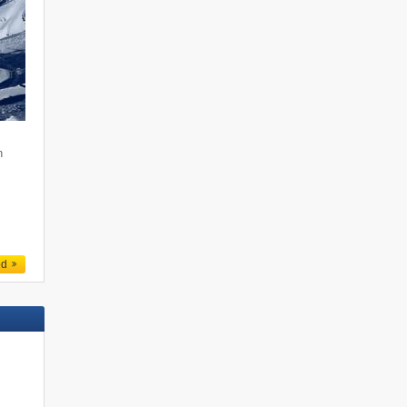
n
e
h
ed