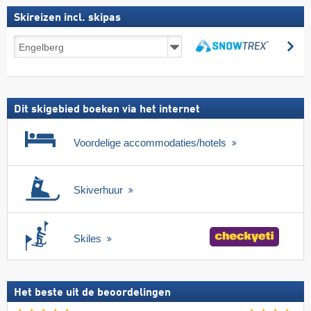
Skireizen incl. skipas
Skireizen
zo
incl.
zoeken
skipas
Dit skigebied boeken via het internet
Voordelige accommodaties/hotels
Skiverhuur
Skiles
Het beste uit de beoordelingen