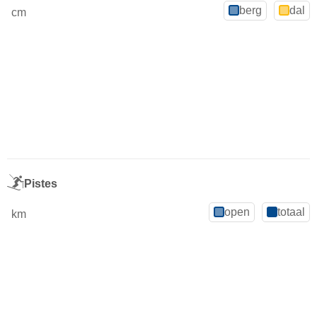
berg
dal
cm
Pistes
open
totaal
km