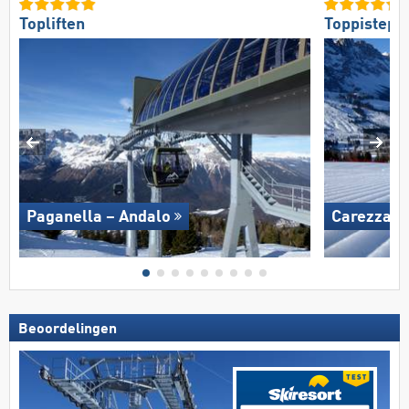
Topliften
Toppistepr
Paganella – Andalo
Carezza
Beoordelingen