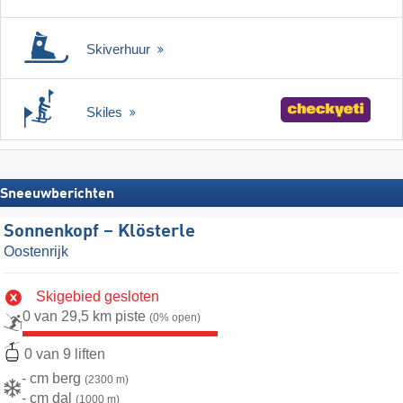
Skiverhuur
Skiles
Sneeuwberichten
Sonnenkopf – Klösterle
Oostenrijk
Skigebied gesloten
0 van 29,5 km piste
(0% open)
0 van 9 liften
- cm berg
(2300 m)
- cm dal
(1000 m)