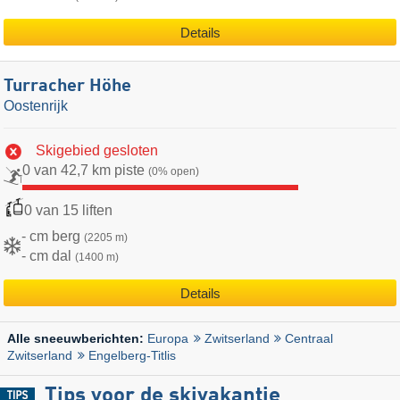
Details
Turracher Höhe
Oostenrijk
Skigebied gesloten
0 van 42,7 km piste
(0% open)
0 van 15 liften
- cm berg
(2205 m)
- cm dal
(1400 m)
Details
Europa
Zwitserland
Centraal
Alle sneeuwberichten:
Zwitserland
Engelberg-Titlis
Tips voor de skivakantie