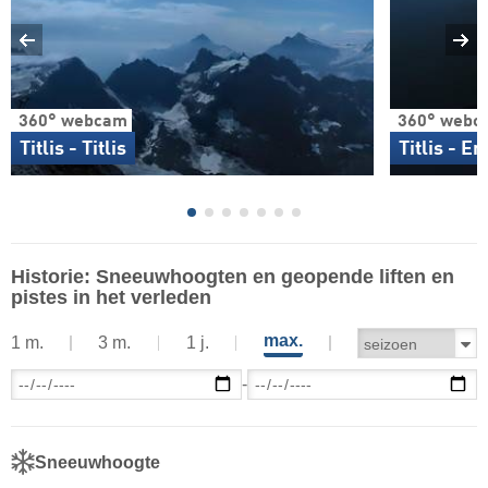
360° webcam
360° webc
Titlis - Titlis
Titlis - E
Historie: Sneeuwhoogten en geopende liften en
pistes in het verleden
max.
1 m.
3 m.
1 j.
-
Sneeuwhoogte