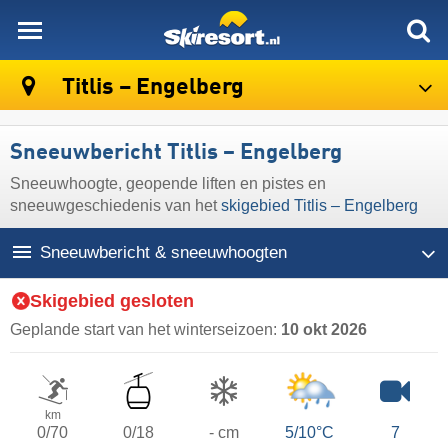
skiresort
Titlis – Engelberg
Sneeuwbericht Titlis – Engelberg
Sneeuwhoogte, geopende liften en pistes en
sneeuwgeschiedenis van het
skigebied Titlis – Engelberg
Sneeuwbericht & sneeuwhoogten
Skigebied gesloten
Geplande start van het winterseizoen:
10 okt 2026
km
0/70
0/18
- cm
5/10°C
7