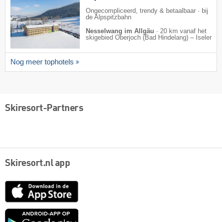
Ongecompliceerd, trendy & betaalbaar · bij
de Alpspitzbahn
Nesselwang im Allgäu
·
20 km vanaf het
skigebied Oberjoch (Bad Hindelang) – Iseler
Nog meer tophotels
Skiresort-Partners
Skiresort.nl app
App
Store
Google