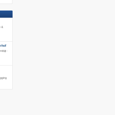
e &
rhof
tbijt ·
igging