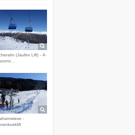
cheralm (Jaufen Lift) - 4-
rsoons…
ahamwiese -
nenkoeklift