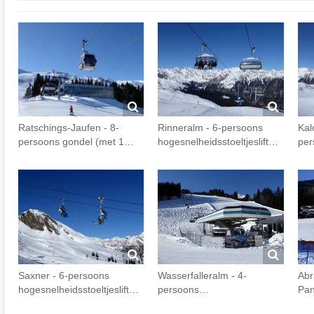
Ratschings-Jaufen - 8-
Rinneralm - 6-persoons
Kal
persoons gondel (met 1…
hogesnelheidsstoeltjeslift…
pe
Saxner - 6-persoons
Wasserfalleralm - 4-
Abr
hogesnelheidsstoeltjeslift…
persoons…
Pan