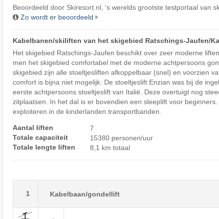
Beoordeeld door
Skiresort.nl
, 's werelds grootste testportaal van s
Zo wordt er beoordeeld
Kabelbanen/​skiliften van het skigebied Ratschings-Jaufen/​K
Het skigebied Ratschings-Jaufen beschikt over zeer moderne liften.
men het skigebied comfortabel met de moderne achtpersoons gon
skigebied zijn alle stoeltjesliften afkoppelbaar (snel) en voorzien
comfort is bijna niet mogelijk. De stoeltjeslift Enzian was bij de i
eerste achtpersoons stoeltjeslift van Italië. Deze overtuigt nog st
zitplaatsen. In het dal is er bovendien een sleeplift voor beginners
exploiteren in de kinderlanden transportbanden.
Aantal liften
7
Totale capaciteit
15380 personen/uur
Totale lengte liften
8,1 km totaal
1
Kabelbaan/gondellift