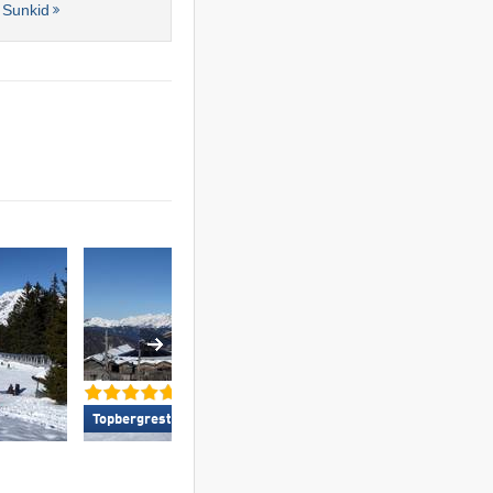
 Sunkid
Toppisteaanbod 
Topbergrestaurants/-hutten »