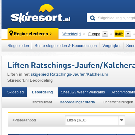
skiresort
Continenten
L
Regio selecteren
Wereldwijd
Europa
Italië
Dit skigebied ligt ook in:
Südtirol Skiarena
,
S
Skigebieden
Beste skigebieden & Beoordelingen
Vergelijker
Snee
centrale deel van de oostelijke Alpen
,
Zuid-
Liften Ratschings-Jaufen/​Kalcher
Liften in het
skigebied Ratschings-Jaufen/​Kalcheralm
Skiresort.nl Beoordeling
Skigebied
Beoordeling
Sneeuw / Weer / Webcams
Accommodati
Testresultaat
Beoordelingscriteria
Onderscheidingen
Pisteaanbod