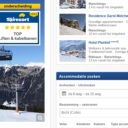
Ratschings
·
onderscheiding
2 km vanaf het skigebied
Residence Garni Melche
Gezellige appartementen · On
Kleine wellnessoase
Ratschings
·
10 km vanaf het skigebied
S
Hotel Plunhof ****
Wellness & bekroonde spa ·
Traditioneel hotel · Zonnige l
Ridnaun - Ratschings
·
13 km vanaf het skigebied
Accommodatie zoeken
Inchecken – Uitchecken
za 8 aug – za 15 aug
Bestemming – selecteren
Volw.
Kinderen
Kamers
Type acco