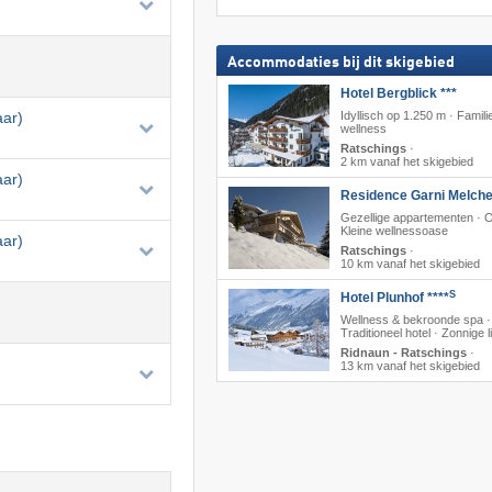
Accommodaties bij dit skigebied
Hotel Bergblick ***
aar)
Idyllisch op 1.250 m · Famili
wellness
Ratschings
·
2 km vanaf het skigebied
aar)
Residence Garni Melche
Gezellige appartementen · On
Kleine wellnessoase
aar)
Ratschings
·
10 km vanaf het skigebied
S
Hotel Plunhof ****
Wellness & bekroonde spa ·
Traditioneel hotel · Zonnige l
Ridnaun - Ratschings
·
13 km vanaf het skigebied