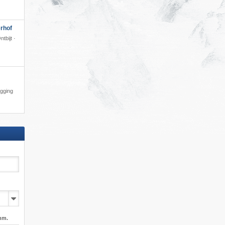
rhof
tbijt ·
igging
mm.