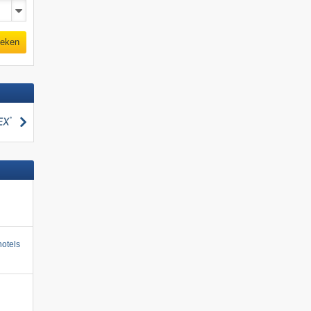
eken
zoeken
otels