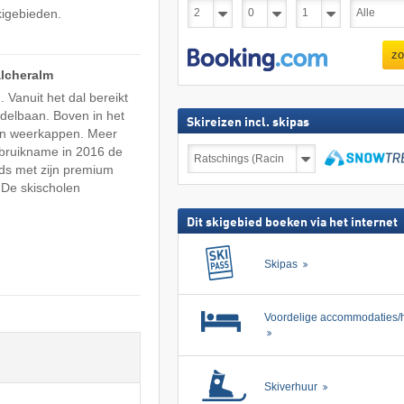
kigebieden.
zo
alcheralm
 Vanuit het dal bereikt
delbaan. Boven in het
Skireizen incl. skipas
 van weerkappen. Meer
ngebruikname in 2016 de
Skireizen
incl.
eeds met zijn premium
skipas
zoeken
. De skischolen
Dit skigebied boeken via het internet
Skipas
Voordelige accommodaties/h
Skiverhuur