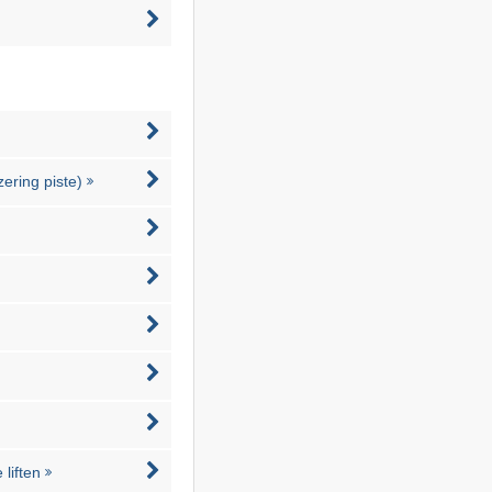
zering piste)
liften