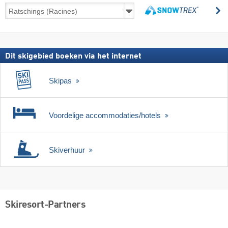
Skireizen
z
incl.
zoeken
skipas
Dit skigebied boeken via het internet
Skipas
Voordelige accommodaties/hotels
Skiverhuur
Skiresort-Partners