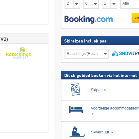
zo
TVB)
Skireizen incl. skipas
Skireizen
incl.
skipas
zoeken
Dit skigebied boeken via het internet
Skipas
Voordelige accommodaties/h
Skiverhuur