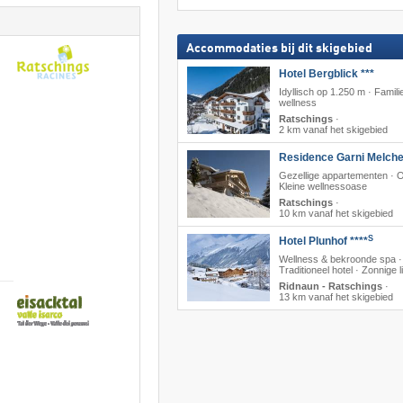
Accommodaties bij dit skigebied
Hotel Bergblick ***
Idyllisch op 1.250 m · Famili
wellness
Ratschings
·
2 km vanaf het skigebied
Residence Garni Melche
Gezellige appartementen · On
Kleine wellnessoase
Ratschings
·
10 km vanaf het skigebied
S
Hotel Plunhof ****
Wellness & bekroonde spa ·
Traditioneel hotel · Zonnige l
Ridnaun - Ratschings
·
13 km vanaf het skigebied