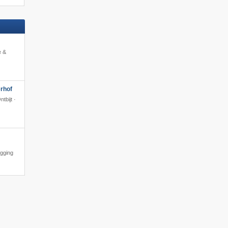
e &
rhof
tbijt ·
igging