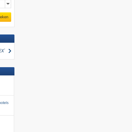
eken
zoeken
otels