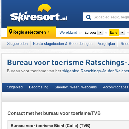
skiresort
Continenten
L
Regio selecteren
Wereldwijd
Europa
Italië
Dit skigebied ligt ook in:
Südtirol Skiarena
,
S
Skigebieden
Beste skigebieden & Beoordelingen
Vergelijker
Snee
centrale deel van de oostelijke Alpen
,
Zuid-
Bureau voor toerisme Ratschings-
Bureau voor toerisme van het
skigebied Ratschings-Jaufen/​Kalche
Skigebied
Beoordeling
Sneeuw / Weer / Webcams
Accommodaties
Contact met het bureau voor toerisme/TVB
Bureau voor toerisme Bichl (Colle) (TVB)