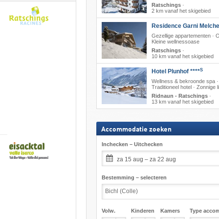
Ratschings
·
2 km vanaf het skigebied
Residence Garni Melche
Gezellige appartementen · On
Kleine wellnessoase
Ratschings
·
10 km vanaf het skigebied
S
Hotel Plunhof ****
Wellness & bekroonde spa ·
Traditioneel hotel · Zonnige l
Ridnaun - Ratschings
·
13 km vanaf het skigebied
Accommodatie zoeken
Inchecken – Uitchecken
za 15 aug – za 22 aug
Bestemming – selecteren
Volw.
Kinderen
Kamers
Type acco