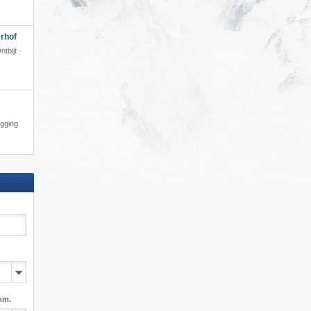
rhof
tbijt ·
igging
mm.