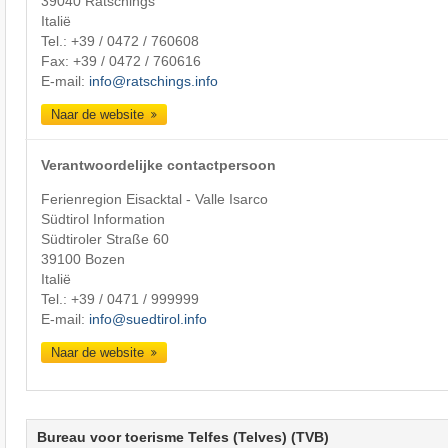
39040 Ratschings
Italië
Tel.:
+39 / 0472 / 760608
Fax: +39 / 0472 / 760616
E-mail:
info@ratschings.info
Naar de website
Verantwoordelijke contactpersoon
Ferienregion Eisacktal - Valle Isarco
Südtirol Information
Südtiroler Straße 60
39100 Bozen
Italië
Tel.:
+39 / 0471 / 999999
E-mail:
info@suedtirol.info
Naar de website
Bureau voor toerisme Telfes (Telves) (TVB)