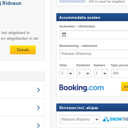
200 m vanaf het skigebied
j Ridnaun
Accommodatie zoeken
Inchecken – Uitchecken
r het skigebied in
en skigebieden in de
Bestemming – selecteren
Details
Volw.
Kinderen
Kamers
Type acco
zo
Skireizen incl. skipas
Skireizen
incl.
skipas
zoeken