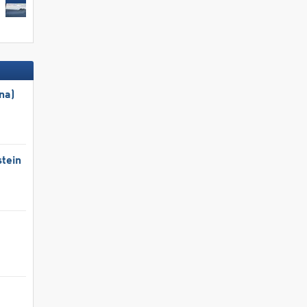
na)
tein