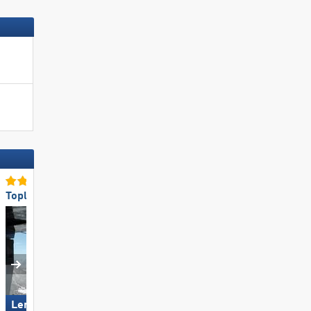
Topliften
Toppistepreparatie
Lermoos – Grubigstein
St. Jakob im Defereggental