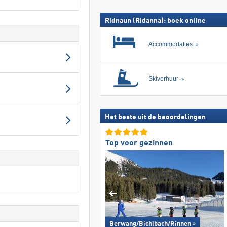
Ridnaun (Ridanna): boek online
Accommodaties
Skiverhuur
Het beste uit de beoordelingen
Top voor gezinnen
Berwang/​Bichlbach/​Rinnen