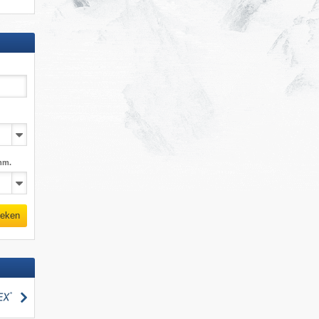
mm.
eken
zoeken