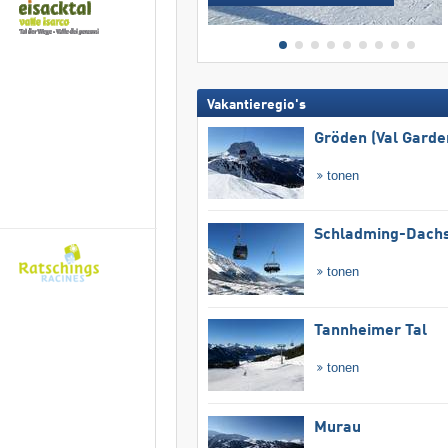
Vakantieregio's
Gröden (Val Garde
tonen
Schladming-Dachs
tonen
Tannheimer Tal
tonen
Murau