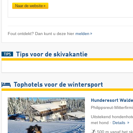
Naar de website
Fout ontdekt? Dan kunt u deze hier
melden
Tips voor de skivakantie
Tophotels voor de wintersport
Hunderesort Wald
Philippsreut-Mitterfirm
Uitstekend hondenhote
met hond ·
Details
500 m vanaf het sk