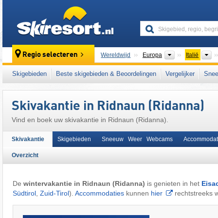
skiresort
Continenten
L
Regio selecteren
Wereldwijd
Europa
Italië
Deze plaats ligt ook in:
Stubaier Alpen
,
Boz
Skigebieden
Beste skigebieden & Beoordelingen
Vergelijker
Snee
Zuid-Europa
,
oostelijk deel van de Alpen
,
Al
Skivakantie in Ridnaun (Ridanna)
Vind en boek uw skivakantie in Ridnaun (Ridanna).
Skivakantie
Skigebieden
Sneeuw Weer Webcams
Accommodat
Overzicht
De
wintervakantie in Ridnaun (Ridanna)
is genieten in het
Eisa
Südtirol
,
Zuid-Tirol
).
Accommodaties
kunnen
hier
rechtstreeks 