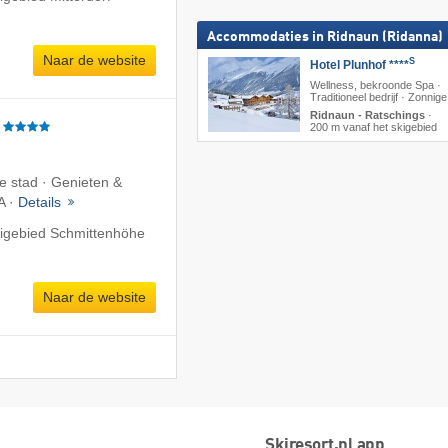
Accommodaties in Ridnaun (Ridanna)
Naar de website
S
Hotel Plunhof ****
Wellness, bekroonde Spa ·
Traditioneel bedrijf · Zonnige
Ridnaun - Ratschings
·
200 m vanaf het skigebied
e stad · Genieten &
A ·
Details
kigebied Schmittenhöhe
Naar de website
Skiresort.nl app