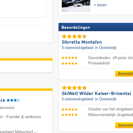
tonen
Beoordelingen
Silvretta Montafon
5-sterrenskigebied
in Oostenrijk
Gevorderden, off-piste ski
Pisteaanbod
Beoorde
SkiWelt Wilder Kaiser-Brixental
5-sterrenskigebied
in Oostenrijk
eck
S
iansreut
Grootte van het skigebied
Milieuvriendelijk skigebie
l · Familie & wellness
Beoorde
igebied Mitterdorf –