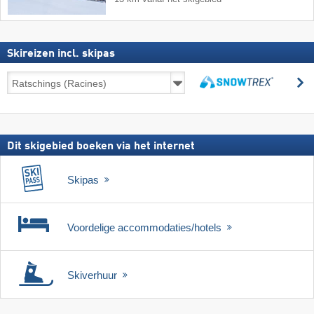
Skireizen incl. skipas
Skireizen
z
incl.
zoeken
skipas
Dit skigebied boeken via het internet
Skipas
Voordelige accommodaties/hotels
Skiverhuur