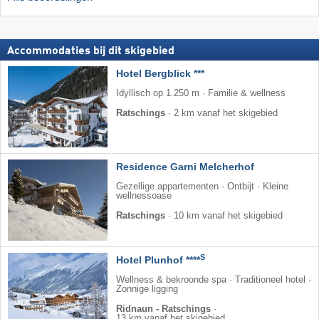
Accommodaties bij dit skigebied
Hotel Bergblick ***
Idyllisch op 1.250 m · Familie & wellness
Ratschings
·
2 km vanaf het skigebied
Residence Garni Melcherhof
Gezellige appartementen · Ontbijt · Kleine
wellnessoase
Ratschings
·
10 km vanaf het skigebied
S
Hotel Plunhof ****
Wellness & bekroonde spa · Traditioneel hotel ·
Zonnige ligging
Ridnaun - Ratschings
·
13 km vanaf het skigebied