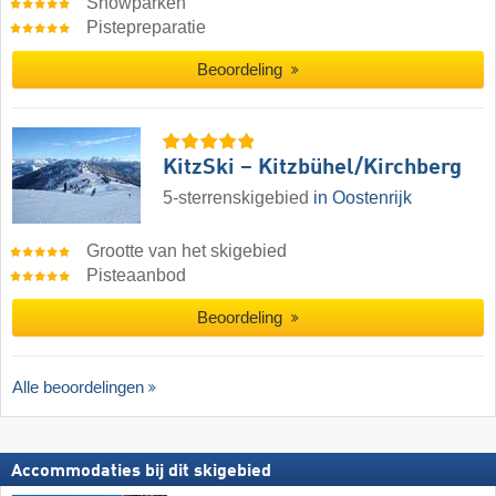
Snowparken
Pistepreparatie
Beoordeling
KitzSki – Kitzbühel/​Kirchberg
5-sterrenskigebied
in Oostenrijk
Grootte van het skigebied
Pisteaanbod
Beoordeling
Alle beoordelingen
Accommodaties bij dit skigebied