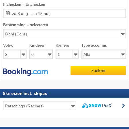
Inchecken – Uitchecken
za 8 aug – za 15 aug
Bestemming – selecteren
Volw.
Kinderen
Kamers
Type accomm.
zoeken
Skireizen incl. skipas
Skireizen
z
incl.
zoeken
skipas