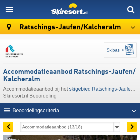
skiresort
Ratschings-Jaufen/​Kalcheralm
Skipas
Accommodatieaanbod Ratschings-Jaufen/​
Kalcheralm
Accommodatieaanbod bij het
skigebied Ratschings-Jaufen/​Kalcheralm
Skiresort.nl Beoordeling
Beoordelingscriteria
1/7