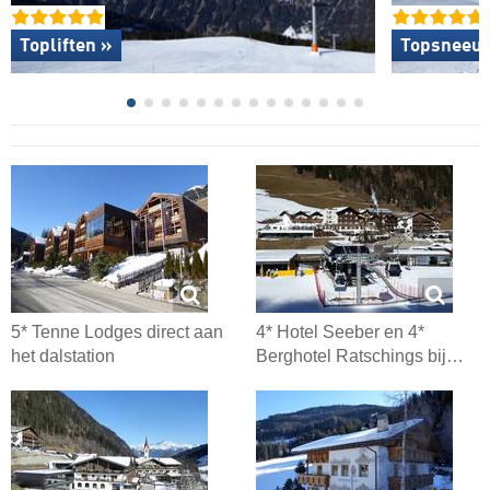
Topliften »
Topsneeuw
5* Tenne Lodges direct aan
4* Hotel Seeber en 4*
het dalstation
Berghotel Ratschings bij…