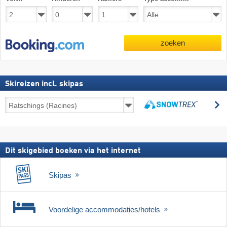
zoeken
Skireizen incl. skipas
Skireizen
z
incl.
zoeken
skipas
Dit skigebied boeken via het internet
Skipas
Voordelige accommodaties/hotels