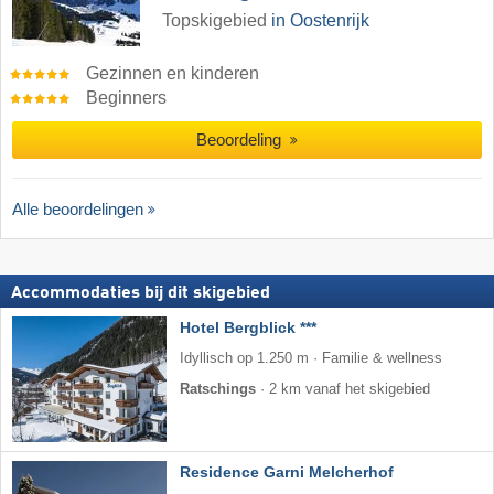
Topskigebied
in Oostenrijk
Gezinnen en kinderen
Beginners
Beoordeling
Alle beoordelingen
Accommodaties bij dit skigebied
Hotel Bergblick ***
Idyllisch op 1.250 m · Familie & wellness
Ratschings
·
2 km vanaf het skigebied
Residence Garni Melcherhof