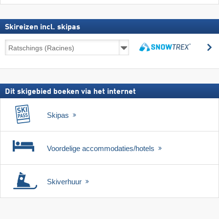
Skireizen incl. skipas
Skireizen
z
incl.
zoeken
skipas
Dit skigebied boeken via het internet
Skipas
Voordelige accommodaties/hotels
Skiverhuur