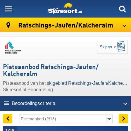
skiresort
Ratschings-Jaufen/​Kalcheralm
Skipas
Pisteaanbod Ratschings-Jaufen/​
Kalcheralm
Pisteaanbod van het
skigebied Ratschings-Jaufen/​Kalcheralm
Skiresort.nl Beoordeling
Beoordelingscriteria
1/26