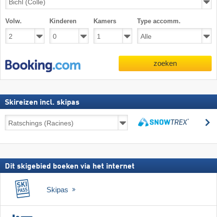
Volw.
Kinderen
Kamers
Type accomm.
zoeken
Skireizen incl. skipas
Skireizen
z
incl.
zoeken
skipas
Dit skigebied boeken via het internet
Skipas