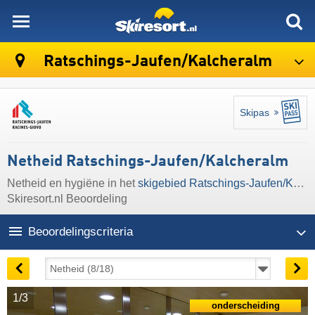
skiresort
Ratschings-Jaufen/​Kalcheralm
Skipas
Netheid Ratschings-Jaufen/​Kalcheralm
Netheid en hygiëne in het
skigebied Ratschings-Jaufen/​Kalcheralm
Skiresort.nl Beoordeling
Beoordelingscriteria
1/3
onderscheiding