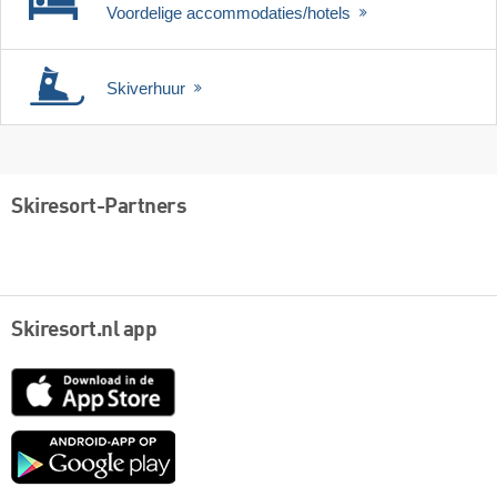
Voordelige accommodaties/hotels
Skiverhuur
Skiresort-Partners
Skiresort.nl app
App
Store
Google
play