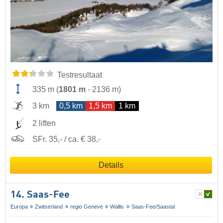
Testresultaat
335 m
(
1801 m
-
2136 m
)
3 km
0,5 km
1,5 km
1 km
2 liften
SFr. 35,- / ca. € 38,-
Details
14. Saas-Fee
Europa
Zwitserland
regio Geneve
Wallis
Saas-Fee/​Saastal