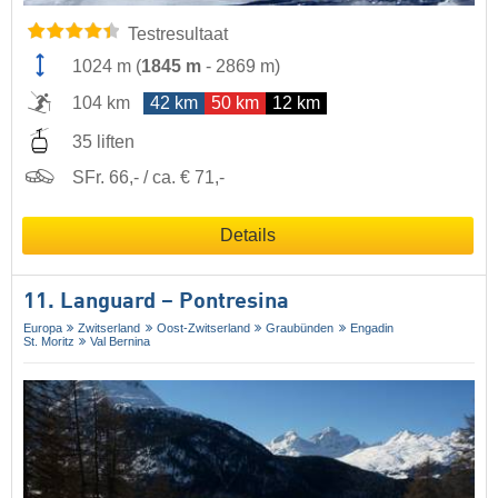
Testresultaat
1024 m
(
1845 m
-
2869 m
)
104 km
42 km
50 km
12 km
35 liften
SFr. 66,- / ca. € 71,-
Details
11. Languard – Pontresina
Europa
Zwitserland
Oost-Zwitserland
Graubünden
Engadin
St. Moritz
Val Bernina