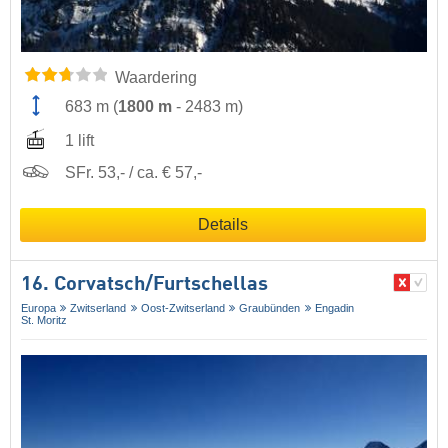
Waardering
683 m
(
1800 m
-
2483 m
)
1 lift
SFr. 53,- / ca. € 57,-
Details
16. Corvatsch/​Furtschellas
Europa
Zwitserland
Oost-Zwitserland
Graubünden
Engadin
St. Moritz