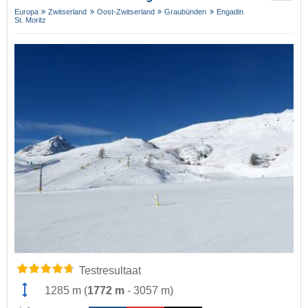
Europa
Zwitserland
Oost-Zwitserland
Graubünden
Engadin
St. Moritz
Testresultaat
1285 m
(
1772 m
-
3057 m
)