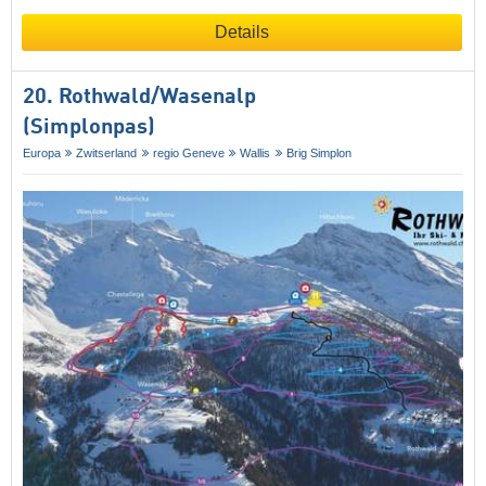
Details
20. Rothwald/​Wasenalp
(Simplonpas)
Europa
Zwitserland
regio Geneve
Wallis
Brig Simplon