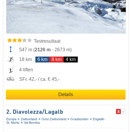
Testresultaat
547 m
(
2126 m
-
2673 m
)
18 km
6 km
8 km
4 km
4 liften
SFr. 42,- / ca. € 45,-
Details
2. Diavolezza/​Lagalb
Europa
Zwitserland
Oost-Zwitserland
Graubünden
Engadin
St. Moritz
Val Bernina