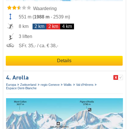
Waardering
551 m
(
1988 m
-
2539 m
)
8 km
2 km
2 km
4 km
3 liften
SFr. 35,- / ca. € 38,-
Details
4. Arolla
Europa
Zwitserland
regio Geneve
Wallis
Val d’Hérens
Espace Dent-Blanche