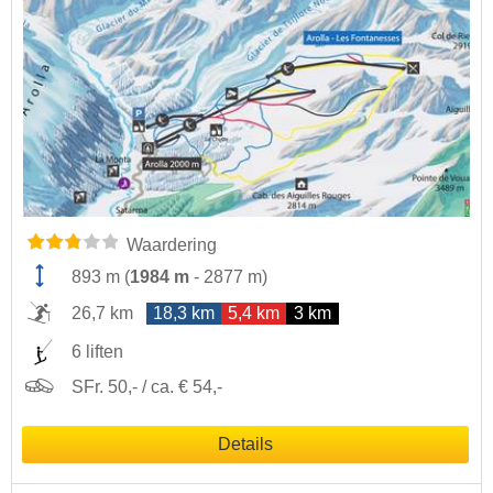
Waardering
893 m
(
1984 m
-
2877 m
)
26,7 km
18,3 km
5,4 km
3 km
6 liften
SFr. 50,- / ca. € 54,-
Details