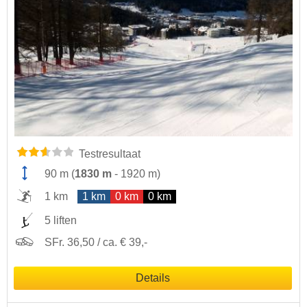
Testresultaat
90 m
(
1830 m
-
1920 m
)
1 km
1 km
0 km
0 km
5 liften
SFr. 36,50 / ca. € 39,-
Details