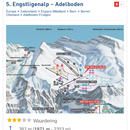
5. Engstligenalp – Adelboden
Europa
Zwitserland
Espace Mittelland
Bern
Berner
Oberland
Adelboden-Frutigen
Waardering
382 m
(
1971 m
-
2353 m
)