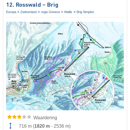
12. Rosswald – Brig
Europa
Zwitserland
regio Geneve
Wallis
Brig Simplon
Waardering
716 m
(
1820 m
-
2536 m
)