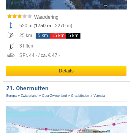
Waardering
520 m
(
1750 m
-
2270 m
)
25 km
5 km
15 km
5 km
3 liften
SFr. 44,- / ca. € 47,-
Details
21. Obermutten
Europa
Zwitserland
Oost-Zwitserland
Graubünden
Viamala