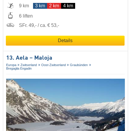
9 km
3 km
2 km
4 km
6 liften
SFr. 49,- / ca. € 53,-
Details
13. Aela – Maloja
Europa
Zwitserland
Oost-Zwitserland
Graubünden
Bregaglia Engadin