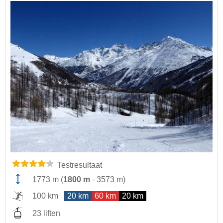
Testresultaat
1773 m
(
1800 m
-
3573 m
)
100 km
20 km
60 km
20 km
23 liften