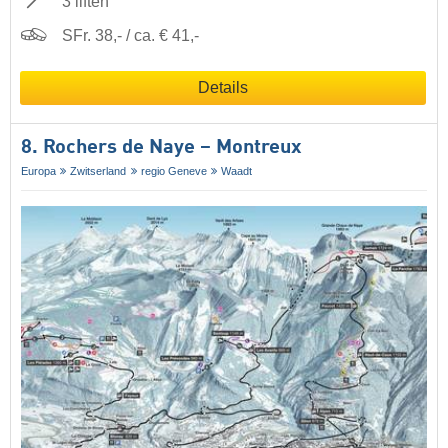
3 liften
SFr. 38,- / ca. € 41,-
Details
8. Rochers de Naye – Montreux
Europa
Zwitserland
regio Geneve
Waadt