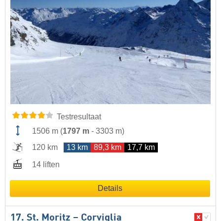
Testresultaat
1506 m
(
1797 m
-
3303 m
)
120 km
13 km
89,3 km
17,7 km
14 liften
Details
17. St. Moritz – Corviglia