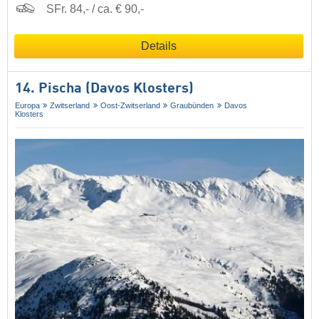
SFr. 84,- / ca. € 90,-
Details
14. Pischa (Davos Klosters)
Europa
Zwitserland
Oost-Zwitserland
Graubünden
Davos
Klosters