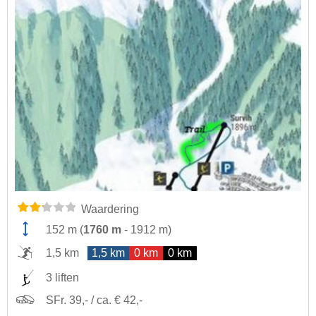
Waardering
152 m
(
1760 m
-
1912 m
)
1,5 km
1,5 km
0 km
0 km
3 liften
SFr. 39,- / ca. € 42,-