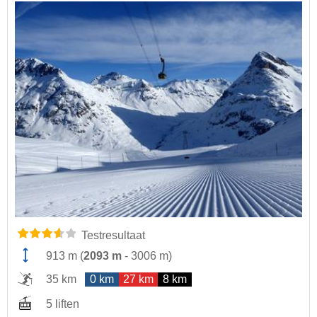
Testresultaat
913 m
(
2093 m
-
3006 m
)
35 km
0 km
27 km
8 km
5 liften