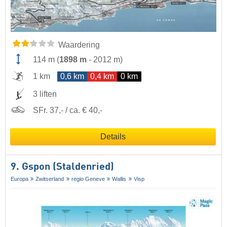
Waardering
114 m
(
1898 m
-
2012 m
)
1 km
0,6 km
0,4 km
0 km
3 liften
SFr. 37,- / ca. € 40,-
Details
9. Gspon (Staldenried)
Europa
Zwitserland
regio Geneve
Wallis
Visp