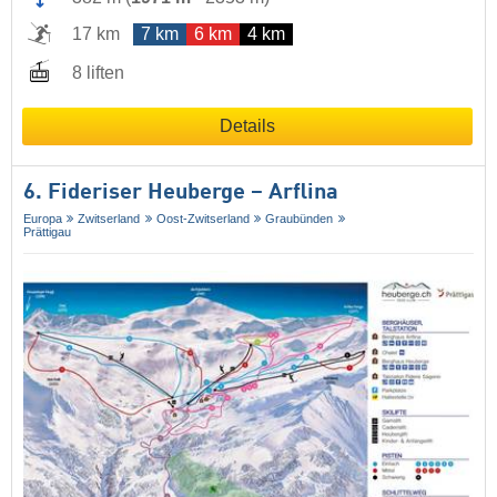
17 km
7 km
6 km
4 km
8 liften
Details
6. Fideriser Heuberge – Arflina
Europa
Zwitserland
Oost-Zwitserland
Graubünden
Prättigau