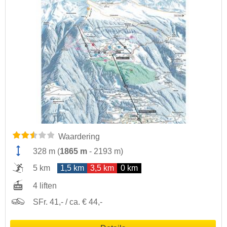
Waardering
328 m
(
1865 m
-
2193 m
)
5 km
1,5 km
3,5 km
0 km
4 liften
SFr. 41,- / ca. € 44,-