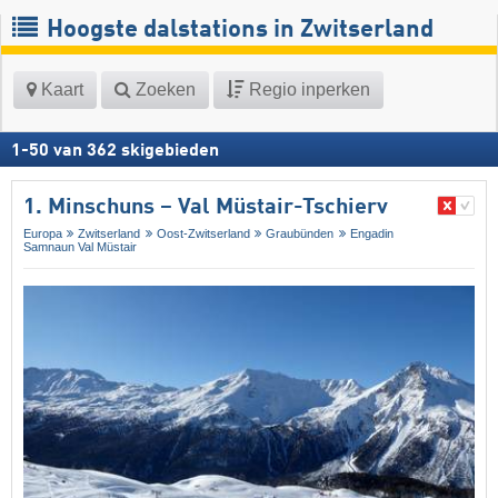
Hoogste dalstations in Zwitserland
Kaart
Zoeken
Regio inperken
1
-
50
van
362
skigebieden
1. Minschuns – Val Müstair-Tschierv
Europa
Zwitserland
Oost-Zwitserland
Graubünden
Engadin
Samnaun Val Müstair