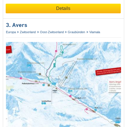
Details
3. Avers
Europa
Zwitserland
Oost-Zwitserland
Graubünden
Viamala