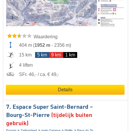
Waardering
404 m
(
1952 m
-
2356 m
)
15 km
5 km
9 km
1 km
4 liften
SFr. 46,- / ca. € 49,-
Details
7. Espace Super Saint-Bernard –
Bourg-St-Pierre
(tijdelijk buiten
gebruik)
Europa
Zwitserland
regio Geneve
Wallis
Pays du St-