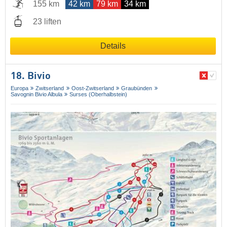
155 km
42 km
79 km
34 km
23 liften
Details
18. Bivio
Europa
Zwitserland
Oost-Zwitserland
Graubünden
Savognin Bivio Albula
Surses (Oberhalbstein)