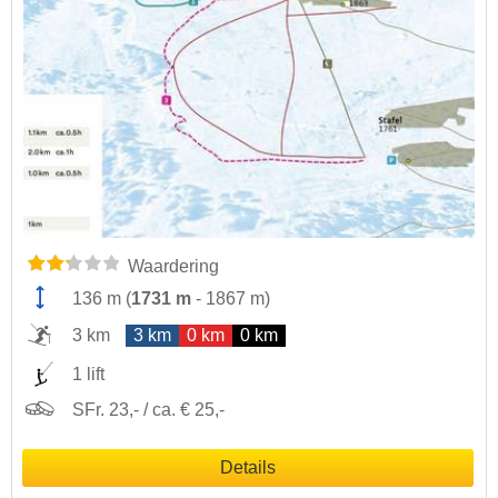
Waardering
136 m
(
1731 m
-
1867 m
)
3 km
3 km
0 km
0 km
1 lift
SFr. 23,- / ca. € 25,-
Details