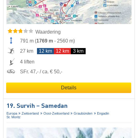
Waardering
791 m
(
1769 m
-
2560 m
)
27 km
12 km
12 km
3 km
4 liften
SFr. 47,- / ca. € 50,-
Details
19. Survih – Samedan
Europa
Zwitserland
Oost-Zwitserland
Graubünden
Engadin
St. Moritz