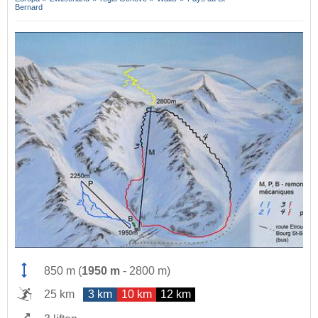
Bernard
850 m
(
1950 m
-
2800 m
)
25 km
3 km
10 km
12 km