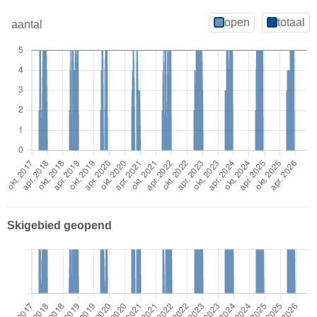
open
totaal
aantal
Skigebied geopend