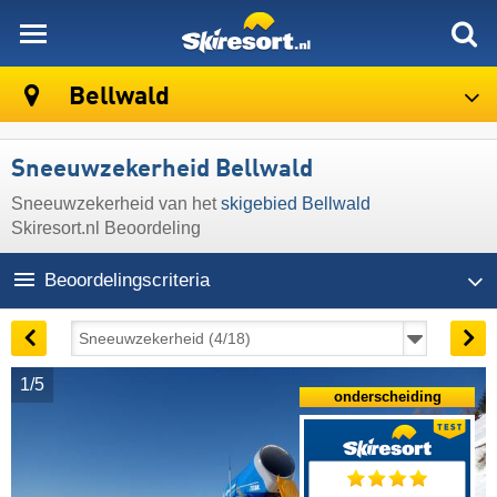
skiresort
Bellwald
Sneeuwzekerheid Bellwald
Sneeuwzekerheid van het
skigebied Bellwald
Skiresort.nl Beoordeling
Beoordelingscriteria
1/5
onderscheiding