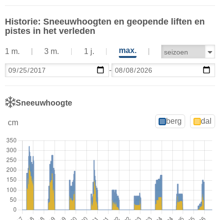
Historie: Sneeuwhoogten en geopende liften en
pistes in het verleden
max.
1 m.
3 m.
1 j.
-
Sneeuwhoogte
berg
dal
cm