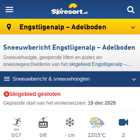
skiresort
Engstligenalp – Adelboden
Sneeuwbericht Engstligenalp – Adelboden
Sneeuwhoogte, geopende liften en pistes en
sneeuwgeschiedenis van het
skigebied Engstligenalp –
Adelboden
Sneeuwbericht & sneeuwhoogten
Skigebied gesloten
Geplande start van het winterseizoen:
19 dec 2026
km
0/17
0/8
- cm
12/15°C
2