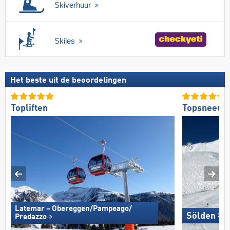
Skiverhuur
Skiles
Het beste uit de beoordelingen
Topliften
Topsneeuw
Latemar – Obereggen/​Pampeago/​
Sölden
Predazzo