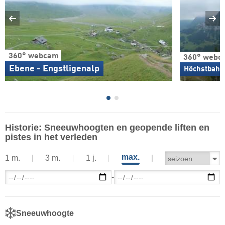
360° webcam
360° webc
Ebene - Engstligenalp
Höchstbahn 
Historie: Sneeuwhoogten en geopende liften en
pistes in het verleden
max.
1 m.
3 m.
1 j.
-
Sneeuwhoogte