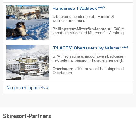
S
Hunderesort Waldeck ***
Uitstekend hondenhotel · Familie &
wellness met hond
Philippsreut-Mitterfirmiansreut
·
500 m
vanaf het skigebied Mitterdorf – Almberg
[PLACES] Obertauern by Valamar ****
SPA met sauna & indoor zwembad-oase ·
flexibele halfpension · huisdiervriendelijk
Obertauern
·
100 m vanaf het skigebied
Obertauern
Nog meer tophotels
Skiresort-Partners