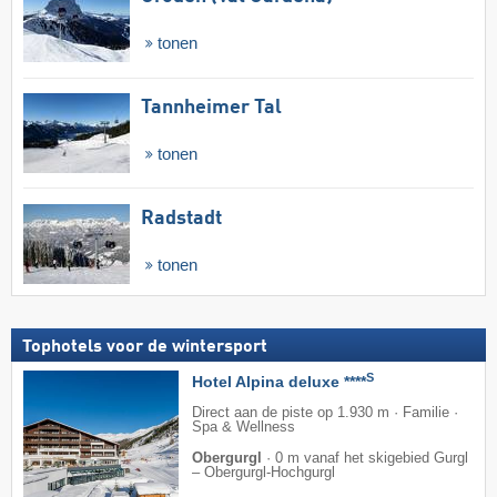
tonen
Tannheimer Tal
tonen
Radstadt
tonen
Tophotels voor de wintersport
S
Hotel Alpina deluxe ****
Direct aan de piste op 1.930 m · Familie ·
Spa & Wellness
Obergurgl
·
0 m vanaf het skigebied Gurgl
– Obergurgl-Hochgurgl