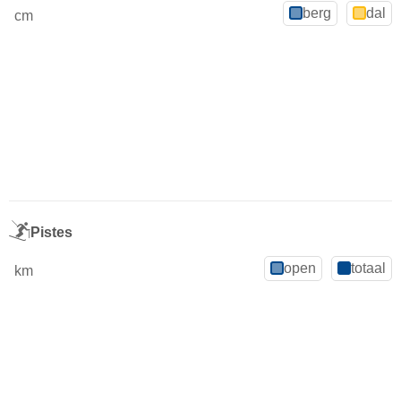
berg
dal
cm
Pistes
open
totaal
km