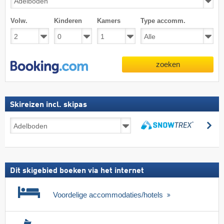
Volw.
Kinderen
Kamers
Type accomm.
zoeken
Skireizen incl. skipas
Skireizen
zo
incl.
zoeken
skipas
Dit skigebied boeken via het internet
Voordelige accommodaties/hotels