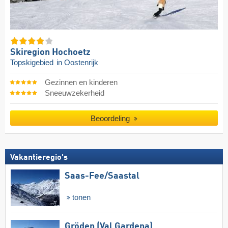
Skiregion Hochoetz
Topskigebied
in Oostenrijk
Gezinnen en kinderen
Sneeuwzekerheid
Beoordeling
Vakantieregio's
Saas-Fee/​Saastal
tonen
Gröden (Val Gardena)