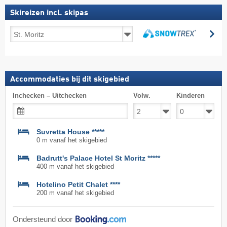
Skireizen incl. skipas
Skireizen
zo
incl.
zoeken
skipas
Accommodaties bij dit skigebied
Inchecken – Uitchecken
Volw.
Kinderen
Suvretta House *****
0 m vanaf het skigebied
Badrutt's Palace Hotel St Moritz *****
400 m vanaf het skigebied
Hotelino Petit Chalet ****
200 m vanaf het skigebied
Ondersteund door