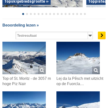
Topskigebiedsgrootte »
Toppistea
Beoordeling lezen »
Top of St. Moritz - de 3057 m
Lej da la Pêsch met uitzicht
hoge Piz Nair
op de Fuorcla…