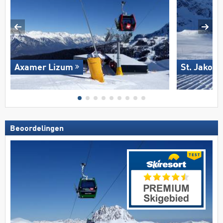
Axamer Lizum
St. Jakob 
Beoordelingen