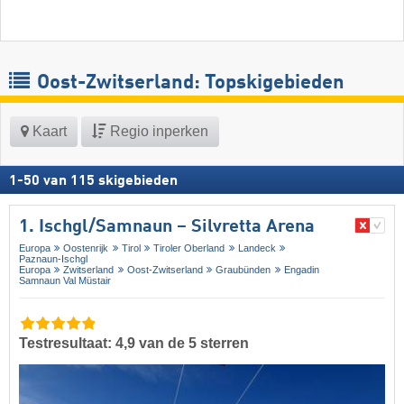
Oost-Zwitserland: Topskigebieden
Kaart
Regio inperken
1
-
50
van
115
skigebieden
1. Ischgl/​Samnaun – Silvretta Arena
Europa
Oostenrijk
Tirol
Tiroler Oberland
Landeck
Paznaun-Ischgl
Europa
Zwitserland
Oost-Zwitserland
Graubünden
Engadin
Samnaun Val Müstair
Testresultaat: 4,9 van de 5 sterren