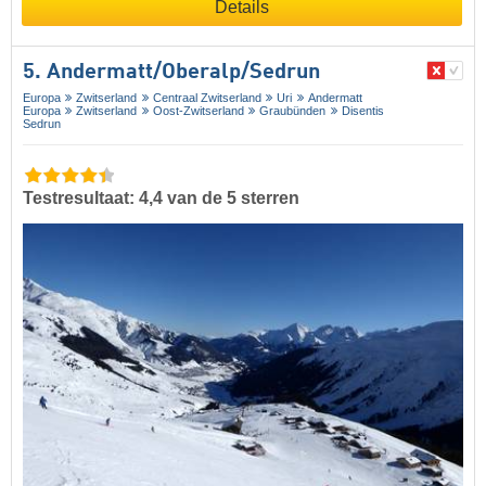
Details
5. Andermatt/​Oberalp/​Sedrun
Europa
Zwitserland
Centraal Zwitserland
Uri
Andermatt
Europa
Zwitserland
Oost-Zwitserland
Graubünden
Disentis
Sedrun
Testresultaat: 4,4 van de 5 sterren