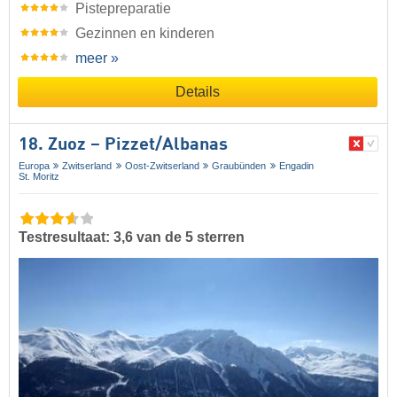
Pistepreparatie
Gezinnen en kinderen
meer »
Details
18. Zuoz – Pizzet/​Albanas
Europa
Zwitserland
Oost-Zwitserland
Graubünden
Engadin
St. Moritz
Testresultaat: 3,6 van de 5 sterren