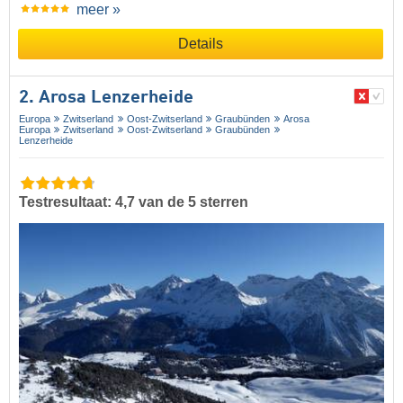
meer »
Details
2. Arosa Lenzerheide
Europa
Zwitserland
Oost-Zwitserland
Graubünden
Arosa
Europa
Zwitserland
Oost-Zwitserland
Graubünden
Lenzerheide
Testresultaat: 4,7 van de 5 sterren