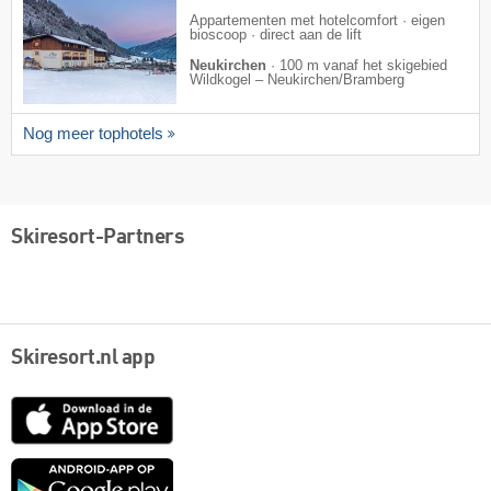
Appartementen met hotelcomfort · eigen
bioscoop · direct aan de lift
Neukirchen
·
100 m vanaf het skigebied
Wildkogel – Neukirchen/​Bramberg
Nog meer tophotels
Skiresort-Partners
Skiresort.nl app
App
Store
Google