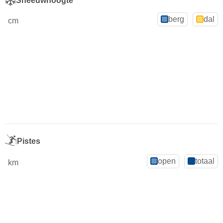
Sneeuwhoogte
berg
dal
cm
Pistes
open
totaal
km