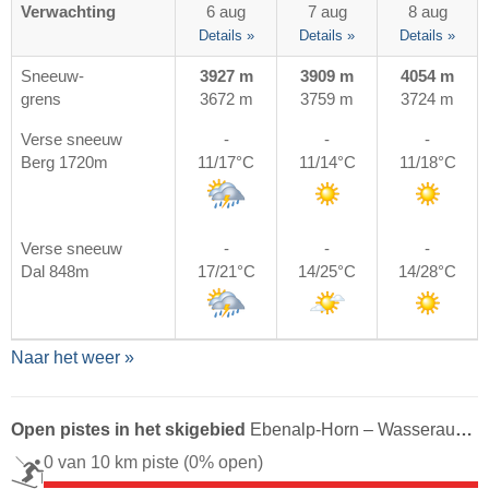
Verwachting
6 aug
7 aug
8 aug
Details »
Details »
Details »
Sneeuw-
3927 m
3909 m
4054 m
grens
3672 m
3759 m
3724 m
Verse sneeuw
-
-
-
Berg 1720m
11/17°C
11/14°C
11/18°C
Verse sneeuw
-
-
-
Dal 848m
17/21°C
14/25°C
14/28°C
Naar het weer »
Open pistes in het skigebied
Ebenalp-Horn – Wasserauen/​Schwende
0 van 10 km piste
(0% open)