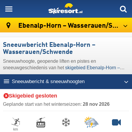
skiresort
Ebenalp-Horn – Wasserauen/​Schwende
Sneeuwbericht Ebenalp-Horn –
Wasserauen/​Schwende
Sneeuwhoogte, geopende liften en pistes en
sneeuwgeschiedenis van het
skigebied Ebenalp-Horn –
Wasserauen/​Schwende
Sneeuwbericht & sneeuwhoogten
Skigebied gesloten
Geplande start van het winterseizoen:
28 nov 2026
km