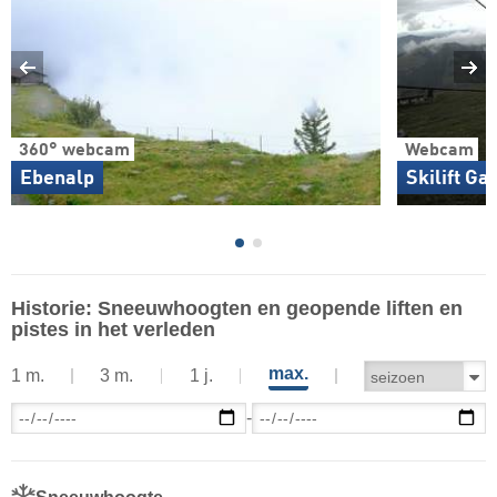
360° webcam
Webcam
Ebenalp
Skilift G
Historie: Sneeuwhoogten en geopende liften en
pistes in het verleden
max.
1 m.
3 m.
1 j.
-