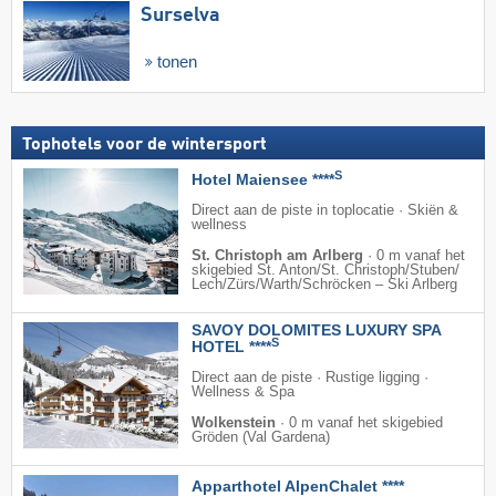
Surselva
tonen
Tophotels voor de wintersport
S
Hotel Maiensee ****
Direct aan de piste in toplocatie · Skiën &
wellness
St. Christoph am Arlberg
·
0 m vanaf het
skigebied St. Anton/​St. Christoph/​Stuben/​
Lech/​Zürs/​Warth/​Schröcken – Ski Arlberg
SAVOY DOLOMITES LUXURY SPA
S
HOTEL ****
Direct aan de piste · Rustige ligging ·
Wellness & Spa
Wolkenstein
·
0 m vanaf het skigebied
Gröden (Val Gardena)
Apparthotel AlpenChalet ****