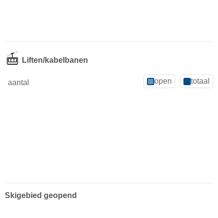
Liften/kabelbanen
open
totaal
aantal
Skigebied geopend