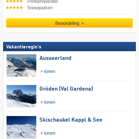
Pistepreparatie
Snowparken
Beoordeling
Vakantieregio's
Ausseerland
tonen
Gröden (Val Gardena)
tonen
Skischaukel Kappl & See
tonen