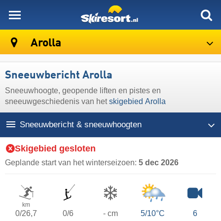
skiresort
Arolla
Sneeuwbericht Arolla
Sneeuwhoogte, geopende liften en pistes en
sneeuwgeschiedenis van het
skigebied Arolla
Sneeuwbericht & sneeuwhoogten
Skigebied gesloten
Geplande start van het winterseizoen:
5 dec 2026
km
0/26,7
0/6
- cm
5/10°C
6