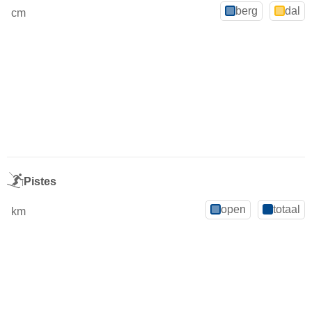
berg
dal
cm
Pistes
open
totaal
km