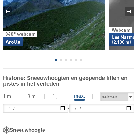
Webcam
360° webcam
Les Marmot
Arolla
(2.100 m)
Historie: Sneeuwhoogten en geopende liften en
pistes in het verleden
max.
1 m.
3 m.
1 j.
-
Sneeuwhoogte