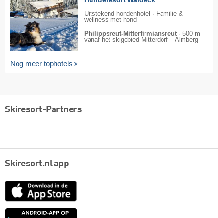
Hunderesort Waldeck ***
Uitstekend hondenhotel · Familie &
wellness met hond
Philippsreut-Mitterfirmiansreut
·
500 m
vanaf het skigebied Mitterdorf – Almberg
Nog meer tophotels
Skiresort-Partners
Skiresort.nl app
App
Store
Google