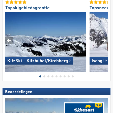
Topskigebiedsgrootte
Topsneeuw
KitzSki – Kitzbühel/​Kirchberg
Ischgl
Beoordelingen