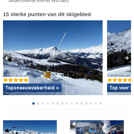
liebenswerte kleine Wichtel)
15 sterke punten van dit skigebied
Topsneeuwzekerheid »
Top voor b