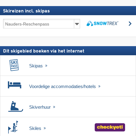
Skireizen incl. skipas
Skireizen
z
incl.
zoeken
skipas
Dit skigebied boeken via het internet
Skipas
Voordelige accommodaties/hotels
Skiverhuur
Skiles