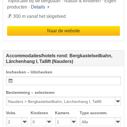
Toplocatie bij de bergbaan · Natuur & kinderen · Eigen
producten ·
Details
300 m vanaf het skigebied
Naar de website
Accommodaties/hotels rond: Bergkastelseilbahn,
Lärchenhang I, Tallift (Nauders)
Inchecken – Uitchecken
Bestemming – selecteren
Volw.
Kinderen
Kamers
Type accomm.