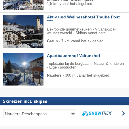
1,5 km vanaf het skigebied
Aktiv und Wellnesshotel Traube Post
****
Bekroonde gourmetkeuken · Vivana-Spa-
wellnesswereld · Skibus vanaf hotel
Graun
·
7 km vanaf het skigebied
Apartbauernhof Valrunzhof
Toplocatie bij de bergbaan · Natuur & kinderen
· Eigen producten
Nauders
·
300 m vanaf het skigebied
Skireizen incl. skipas
Skireizen
z
incl.
zoeken
skipas