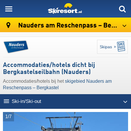
skiresort
Nauders am Reschenpass – Bergkastel
Skipas
Accommodaties/hotels dicht bij
Bergkastelseilbahn (Nauders)
Accommodaties/hotels bij het
skigebied Nauders am
Reschenpass – Bergkastel
Ski-in/Ski-out
1/7