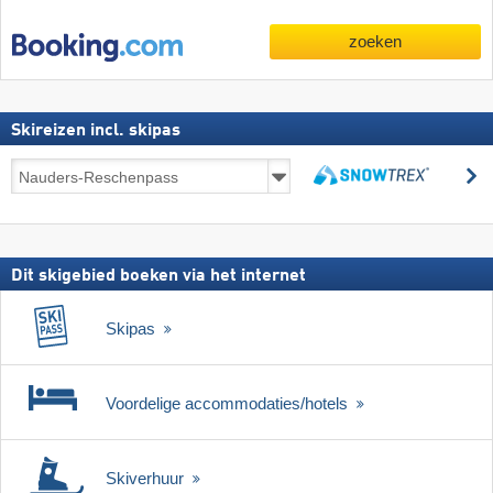
zoeken
Skireizen incl. skipas
Skireizen
z
incl.
zoeken
skipas
Dit skigebied boeken via het internet
Skipas
Voordelige accommodaties/hotels
Skiverhuur