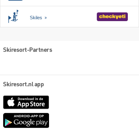
Skiles
Skiresort-Partners
Skiresort.nl app
App
Store
Google
play