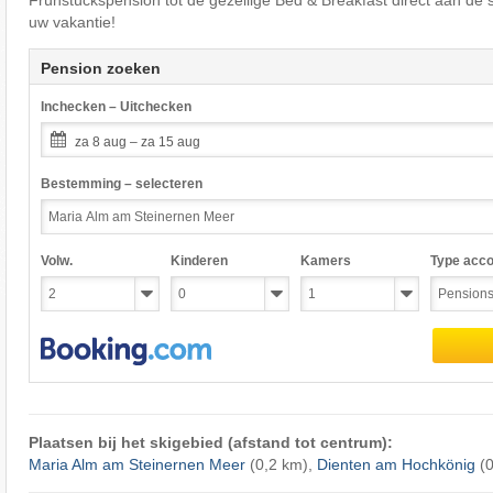
Frühstückspension tot de gezellige Bed & Breakfast direct aan de 
uw vakantie!
Pension zoeken
Inchecken – Uitchecken
za 8 aug – za 15 aug
Bestemming – selecteren
Volw.
Kinderen
Kamers
Type acc
Plaatsen bij het skigebied (afstand tot centrum):
Maria Alm am Steinernen Meer
(0,2 km),
Dienten am Hochkönig
(0