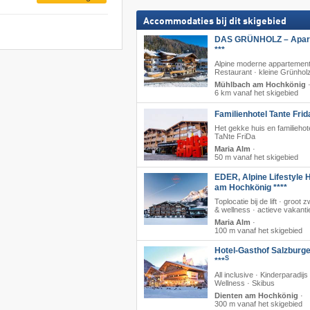
Accommodaties bij dit skigebied
DAS GRÜNHOLZ – Apart
***
Alpine moderne appartement
Restaurant · kleine Grünhol
Mühlbach am Hochkönig
6 km vanaf het skigebied
Familienhotel Tante Frid
Het gekke huis en familiehot
TaNte FriDa
Maria Alm
·
50 m vanaf het skigebied
EDER, Alpine Lifestyle H
am Hochkönig ****
Toplocatie bij de lift · groo
& wellness · actieve vakanti
Maria Alm
·
100 m vanaf het skigebied
Hotel-Gasthof Salzburge
S
***
All inclusive · Kinderparadijs 
Wellness · Skibus
Dienten am Hochkönig
·
300 m vanaf het skigebied