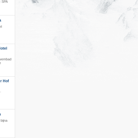
z SPA
·
a
el
otel
t zwembad
e
r Hof
·
m
bijna