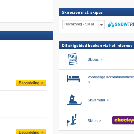
Skireizen incl. skipas
Skireizen
incl.
skipas
zoeken
Dit skigebied boeken via het internet
Skipas
Voordelige accommodaties/h
Beoordeling
Skiverhuur
Skiles
Beoordeling