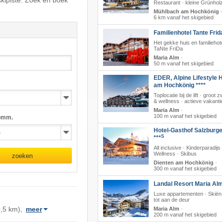
skipiste. Zoek en boek
Restaurant · kleine Grünhol
Mühlbach am Hochkönig
6 km vanaf het skigebied
Familienhotel Tante Frid
Het gekke huis en familiehot
TaNte FriDa
Maria Alm
·
50 m vanaf het skigebied
EDER, Alpine Lifestyle H
am Hochkönig ****
Toplocatie bij de lift · groo
& wellness · actieve vakanti
Maria Alm
·
100 m vanaf het skigebied
omm.
Hotel-Gasthof Salzburge
S
***
All inclusive · Kinderparadijs 
Wellness · Skibus
zoeken
Dienten am Hochkönig
·
300 m vanaf het skigebied
Landal Resort Maria Al
Luxe appartementen · Skiën 
tot aan de deur
,5 km),
meer
Maria Alm
·
200 m vanaf het skigebied