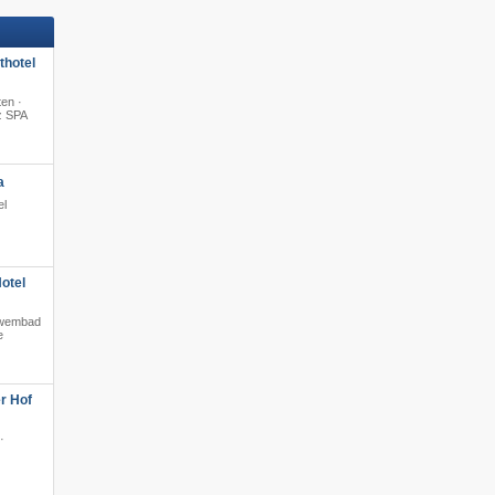
hotel
en ·
z SPA
·
a
el
otel
t zwembad
e
r Hof
·