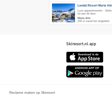
Landal Resort Maria Al
Luxe appartementen · Skiën 
tot aan de deur
Maria Alm
·
200 m vanaf het skigebied
Skiresort.nl app
App
Store
Goog
play
Reclame maken op Skiresort