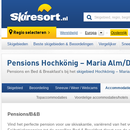
skiresort
Continenten
Regio selecteren
Wereldwijd
Europa
Oostenrijk
Dit skigebied ligt ook in:
Salzburger Schiefe
Skigebieden
Beste skigebieden & Beoordelingen
Vergelijker
Snee
Sankt Johann im Pongau
,
Pongau
,
SuperSk
Oostenrijkse Alpen
,
oostelijk deel van de Al
Pensions Hochkönig – Maria Alm/​
Pensions en Bed & Breakfast's bij het
skigebied Hochkönig – Maria
Skigebied
Beoordeling
Sneeuw / Weer / Webcams
Accommodati
Topaccommodaties
Voordelige accommodaties/hotels
Pensions/B&B
Vind het perfecte pension voor uw skivakantie, variërend van het v