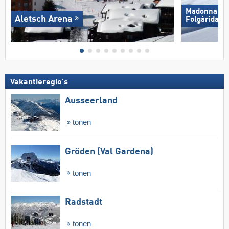
Madonna di C
Aletsch Arena
Folgàrida/​M
Vakantieregio's
Ausseerland
tonen
Gröden (Val Gardena)
tonen
Radstadt
tonen