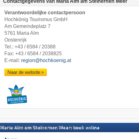
Contactgegevens van Maria Alm am Steinernen Meer
Verantwoordelijke contactpersoon
Hochkönig Tourismus GmbH
Am Gemeindeplatz 7
5761 Maria Alm
Oostenrijk
Tel.:
+43 / 6584 / 20388
Fax: +43 / 6584 / 2038825
E-mail:
region@hochkoenig.at
Naar de website
Fout ontdekt? Dan kunt u deze hier
melden
Maria Alm am Steinernen Meer: boek online