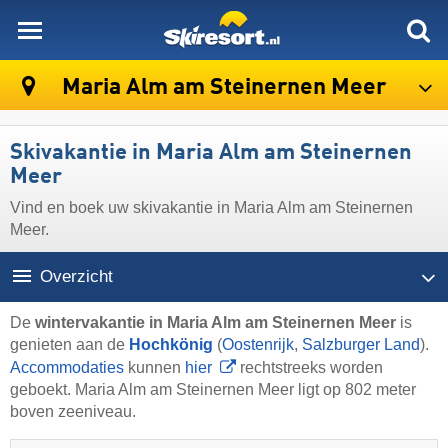
skiresort
Maria Alm am Steinernen Meer
Skivakantie in Maria Alm am Steinernen
Meer
Vind en boek uw skivakantie in Maria Alm am Steinernen
Meer.
Overzicht
De
wintervakantie in Maria Alm am Steinernen Meer
is
genieten aan de
Hochkönig
(
Oostenrijk
,
Salzburger Land
).
Accommodaties
kunnen
hier
rechtstreeks worden
geboekt. Maria Alm am Steinernen Meer ligt op 802 meter
boven zeeniveau.