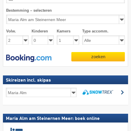
Bestemming – selecteren
Volw.
Kinderen
Kamers
Type accomm.
zoeken
Skireizen incl. skipas
Skireizen
zo
incl.
zoeken
skipas
Maria Alm am Steinernen Meer: boek online