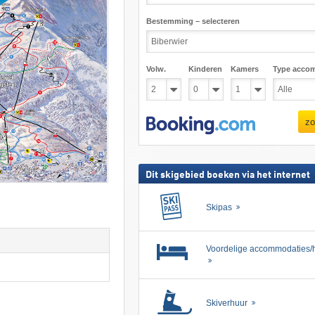
Bestemming – selecteren
Volw.
Kinderen
Kamers
Type acco
zo
Dit skigebied boeken via het internet
Skipas
Voordelige accommodaties/h
Skiverhuur