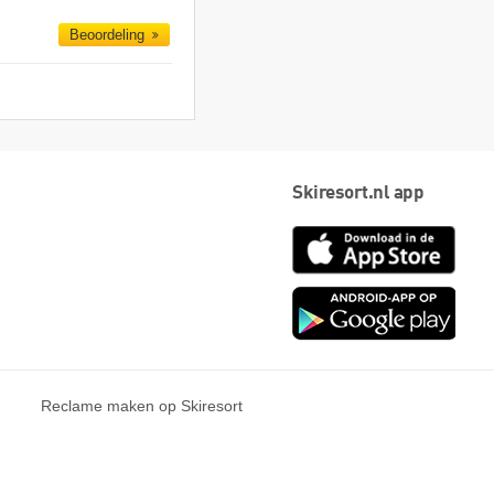
Beoordeling
Skiresort.nl app
App
Store
Goog
play
Reclame maken op Skiresort