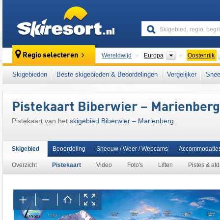
skiresort
Continenten
Regio selecteren
Wereldwijd
Europa
Oostenrijk
Dit skigebied ligt ook in:
Zwischentoren
,
Zug
Skigebieden
Beste skigebieden & Beoordelingen
Vergelijker
Snee
Snow Card Tirol
,
Tiroler Alpen
,
noordelijke 
oostelijk deel van de Alpen
,
Alpen
,
West-Eu
Pistekaart Biberwier – Marienberg
Pistekaart van het
skigebied Biberwier – Marienberg
Skigebied
Beoordeling
Sneeuw / Weer / Webcams
Accommodatie
Overzicht
Pistekaart
Video
Foto's
Liften
Pistes & af