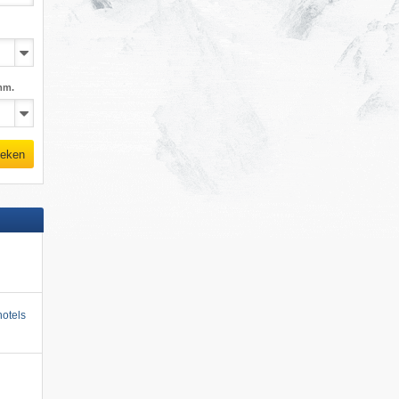
mm.
eken
otels