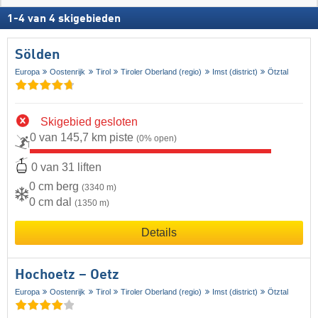
1
-
4
van
4
skigebieden
Sölden
Europa
Oostenrijk
Tirol
Tiroler Oberland (regio)
Imst (district)
Ötztal
Skigebied gesloten
0 van 145,7 km piste
(0% open)
0 van 31 liften
0 cm berg
(3340 m)
0 cm dal
(1350 m)
Details
Hochoetz – Oetz
Europa
Oostenrijk
Tirol
Tiroler Oberland (regio)
Imst (district)
Ötztal