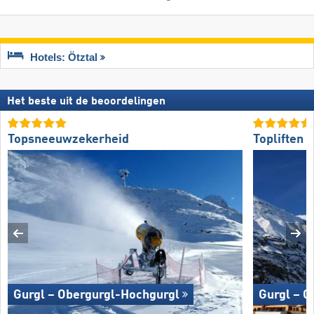
Hotels: Ötztal
Het beste uit de beoordelingen
Topsneeuwzekerheid
Topliften
Gurgl – Obergurgl-Hochgurgl
Gurgl – O