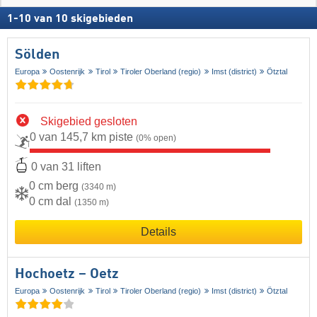
1
-
10
van
10
skigebieden
Sölden
Europa
Oostenrijk
Tirol
Tiroler Oberland (regio)
Imst (district)
Ötztal
Skigebied gesloten
0 van 145,7 km piste
(0% open)
0 van 31 liften
0 cm berg
(3340 m)
0 cm dal
(1350 m)
Details
Hochoetz – Oetz
Europa
Oostenrijk
Tirol
Tiroler Oberland (regio)
Imst (district)
Ötztal