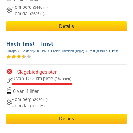
- cm berg
(3440 m)
- cm dal
(2685 m)
Details
Hoch-Imst – Imst
Europa
Oostenrijk
Tirol
Tiroler Oberland (regio)
Imst (district)
Imst
Skigebied gesloten
0 van 10,3 km piste
(0% open)
0 van 4 liften
- cm berg
(2026 m)
- cm dal
(1053 m)
Details