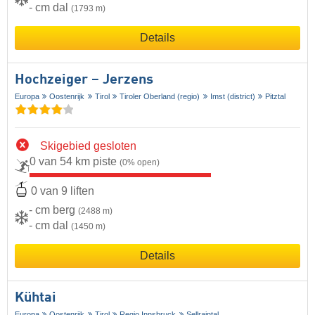
- cm dal
(1793 m)
Details
Hochzeiger – Jerzens
Europa
Oostenrijk
Tirol
Tiroler Oberland (regio)
Imst (district)
Pitztal
Skigebied gesloten
0 van 54 km piste
(0% open)
0 van 9 liften
- cm berg
(2488 m)
- cm dal
(1450 m)
Details
Kühtai
Europa
Oostenrijk
Tirol
Regio Innsbruck
Sellraintal