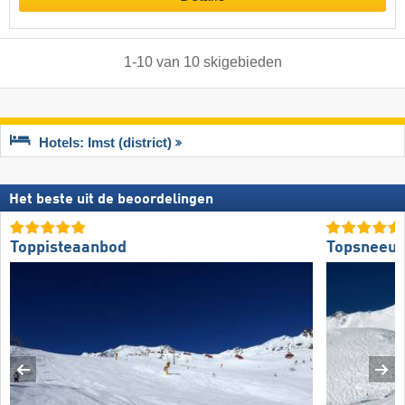
1
-
10
van
10
skigebieden
Hotels: Imst (district)
Het beste uit de beoordelingen
Toppisteaanbod
Topsneeuw