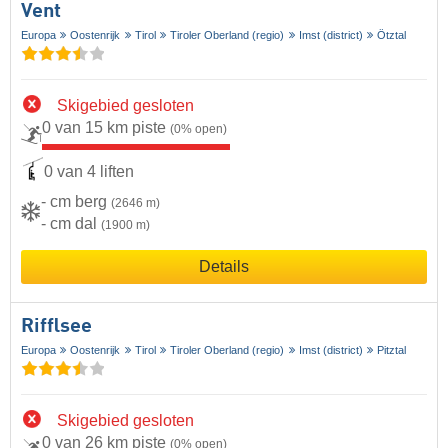
Vent
Europa
Oostenrijk
Tirol
Tiroler Oberland (regio)
Imst (district)
Ötztal
Skigebied gesloten
0 van 15 km piste
(0% open)
0 van 4 liften
- cm berg
(2646 m)
- cm dal
(1900 m)
Details
Rifflsee
Europa
Oostenrijk
Tirol
Tiroler Oberland (regio)
Imst (district)
Pitztal
Skigebied gesloten
0 van 26 km piste
(0% open)