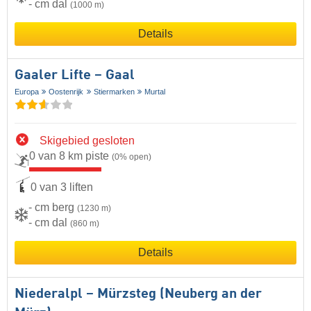
- cm dal
(1000 m)
Details
Gaaler Lifte – Gaal
Europa
Oostenrijk
Stiermarken
Murtal
Skigebied gesloten
0 van 8 km piste
(0% open)
0 van 3 liften
- cm berg
(1230 m)
- cm dal
(860 m)
Details
Niederalpl – Mürzsteg (Neuberg an der