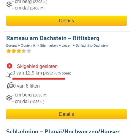
- cm berg
(2205 m)
- cm dal
(1400 m)
Details
Ramsau am Dachstein – Rittisberg
Europa
Oostenrijk
Stiermarken
Liezen
Schladming-Dachstein
Skigebied gesloten
0 van 12,9 km piste
(0% open)
0 van 8 liften
- cm berg
(1636 m)
- cm dal
(1035 m)
Details
Schladming – Planai/​Hochwurzen/​Hauser