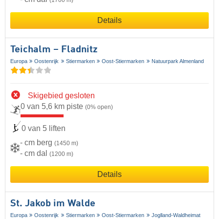
(1700 m)
Details
Teichalm – Fladnitz
Europa
Oostenrijk
Stiermarken
Oost-Stiermarken
Natuurpark Almenland
Skigebied gesloten
0 van 5,6 km piste
(0% open)
0 van 5 liften
- cm berg
(1450 m)
- cm dal
(1200 m)
Details
St. Jakob im Walde
Europa
Oostenrijk
Stiermarken
Oost-Stiermarken
Joglland-Waldheimat