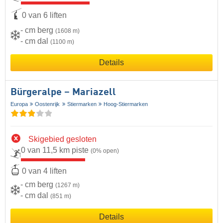
0 van 6 liften
- cm berg
(1608 m)
- cm dal
(1100 m)
Details
Bürgeralpe – Mariazell
Europa
Oostenrijk
Stiermarken
Hoog-Stiermarken
Skigebied gesloten
0 van 11,5 km piste
(0% open)
0 van 4 liften
- cm berg
(1267 m)
- cm dal
(851 m)
Details