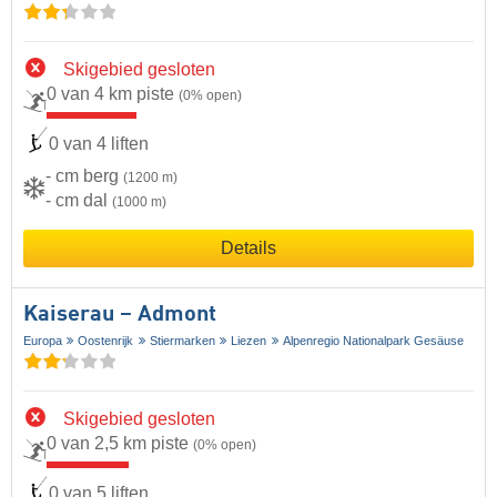
Skigebied gesloten
0 van 4 km piste
(0% open)
0 van 4 liften
- cm berg
(1200 m)
- cm dal
(1000 m)
Details
Kaiserau – Admont
Europa
Oostenrijk
Stiermarken
Liezen
Alpenregio Nationalpark Gesäuse
Skigebied gesloten
0 van 2,5 km piste
(0% open)
0 van 5 liften