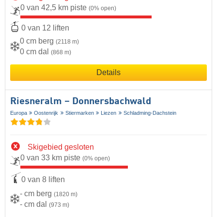
0 van 42,5 km piste
(0% open)
0 van 12 liften
0 cm berg
(2118 m)
0 cm dal
(868 m)
Details
Riesneralm – Donnersbachwald
Europa
Oostenrijk
Stiermarken
Liezen
Schladming-Dachstein
Skigebied gesloten
0 van 33 km piste
(0% open)
0 van 8 liften
- cm berg
(1820 m)
- cm dal
(973 m)