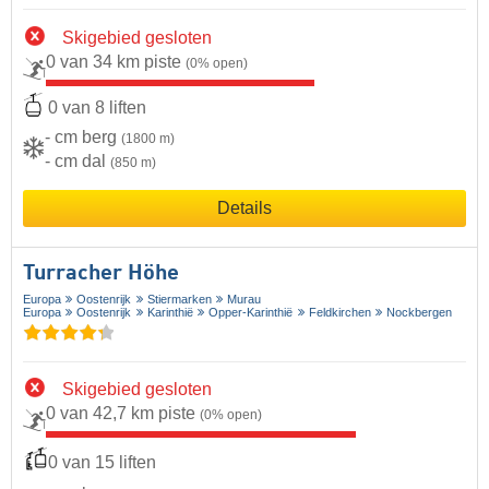
Skigebied gesloten
0 van 34 km piste
(0% open)
0 van 8 liften
- cm berg
(1800 m)
- cm dal
(850 m)
Details
Turracher Höhe
Europa
Oostenrijk
Stiermarken
Murau
Europa
Oostenrijk
Karinthië
Opper-Karinthië
Feldkirchen
Nockbergen
Skigebied gesloten
0 van 42,7 km piste
(0% open)
0 van 15 liften