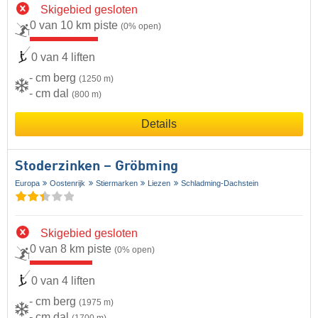
Skigebied gesloten
0 van 10 km piste
(0% open)
0 van 4 liften
- cm berg
(1250 m)
- cm dal
(800 m)
Details
Stoderzinken – Gröbming
Europa
Oostenrijk
Stiermarken
Liezen
Schladming-Dachstein
Skigebied gesloten
0 van 8 km piste
(0% open)
0 van 4 liften
- cm berg
(1975 m)
- cm dal