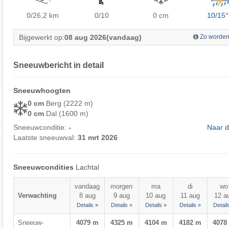
0/26,2
km
0/10
0 cm
10/15
Bijgewerkt op:
08 aug 2026
(vandaag)
Zo worden
Sneeuwbericht in detail
Sneeuwhoogten
0 cm
Berg (2222 m)
0 cm
Dal (1600 m)
Sneeuwconditie:
-
Naar d
Laatste sneeuwval:
31 mrt 2026
Sneeuwcondities
Lachtal
vandaag
morgen
ma
di
wo
Verwachting
8 aug
9 aug
10 aug
11 aug
12 a
Details »
Details »
Details »
Details »
Detail
Sneeuw-
4079 m
4325 m
4104 m
4182 m
4078