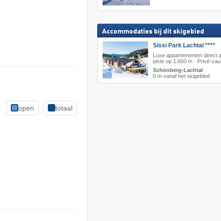
Accommodaties bij dit skigebied
Sissi Park Lachtal ****
Luxe appartementen direct 
piste op 1.650 m · Privé-sa
Schönberg-Lachtal
·
0 m vanaf het skigebied
open
totaal