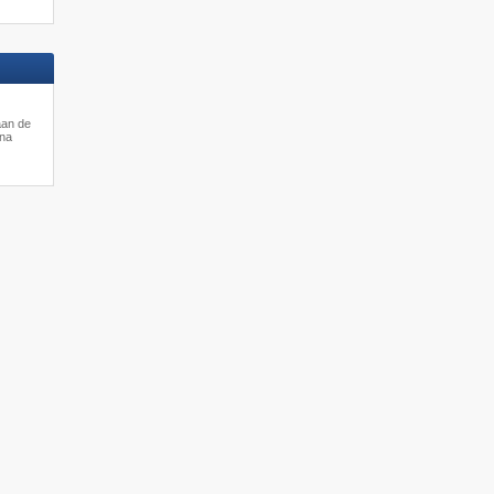
aan de
una