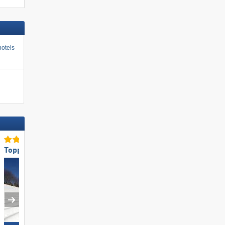
otels
Toppistepreparatie
Topsneeuwzekerheid
Skizentrum Hochpustertal