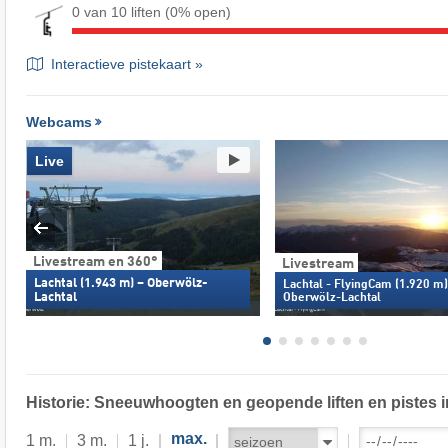
0 van 10 liften
(0% open)
Interactieve pistekaart »
Webcams
Live
Livestream en 360°
Livestream
Lachtal (1.943 m) – Oberwölz-
Lachtal - FlyingCam (1.920 m)
Lachtal
Oberwölz-Lachtal
Historie: Sneeuwhoogten en geopende liften en pistes i
max.
1 m.
3 m.
1 j.