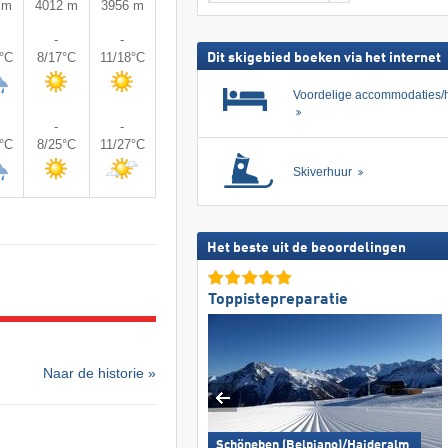
 m
4012 m
3956 m
skipas
zoeken
-
-
5°C
8/17°C
11/18°C
Dit skigebied boeken via het internet
Voordelige accommodaties/h
-
-
0°C
8/25°C
11/27°C
Skiverhuur
Het beste uit de beoordelingen
Toppistepreparatie
Naar de historie »
Schöneben (Belpiano)/​Haideralm