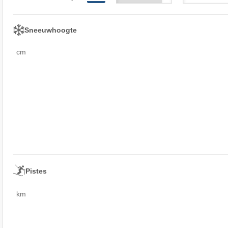
Sneeuwhoogte
cm
Pistes
km