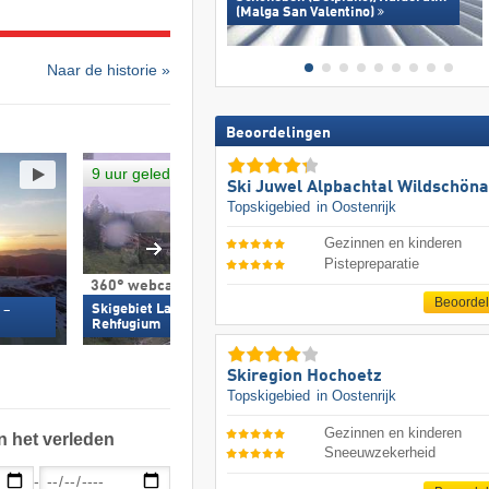
(Malga San Valentino)
Naar de historie »
Beoordelingen
9 uur geleden
Ski Juwel Alpbachtal Wildschön
Topskigebied
in Oostenrijk
Gezinnen en kinderen
Pistepreparatie
360° webcam
Webcam
Beoorde
Skigebiet Lachtal - Almchalets
 –
Hebertafdal/La
Rehfugium
Skiregion Hochoetz
Topskigebied
in Oostenrijk
Gezinnen en kinderen
n het verleden
Sneeuwzekerheid
-