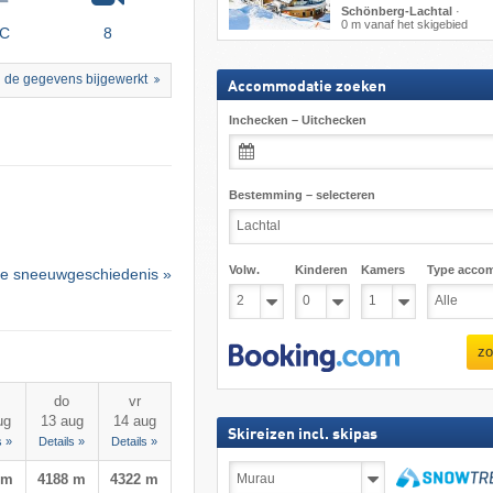
Schönberg-Lachtal
·
0 m vanaf het skigebied
°C
8
 de gegevens bijgewerkt
Accommodatie zoeken
Inchecken – Uitchecken
Bestemming – selecteren
Volw.
Kinderen
Kamers
Type acco
e sneeuwgeschiedenis »
zo
do
vr
ug
13 aug
14 aug
Skireizen incl. skipas
s »
Details »
Details »
Skireizen
 m
4188 m
4322 m
incl.