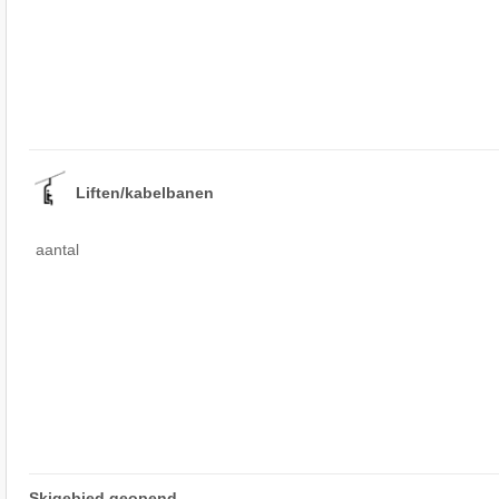
Liften/kabelbanen
aantal
Skigebied geopend