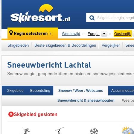
skiresort
Continenten
Regio selecteren
Wereldwijd
Europa
Oostenrijk
Continenten
Wereldwijd
Europa
Oostenrijk
Skigebieden
Beste skigebieden & Beoordelingen
Vergelijker
Snee
Dit skigebied ligt ook in:
Rottenmanner en W
centrale deel van de oostelijke Alpen
,
Oosten
Sneeuwbericht Lachtal
Europese Unie
Sneeuwhoogte, geopende liften en pistes en sneeuwgeschiedenis
Skigebied
Beoordeling
Sneeuw / Weer / Webcams
Accommodati
Sneeuwbericht & sneeuwhoogten
Weerbe
Skigebied gesloten