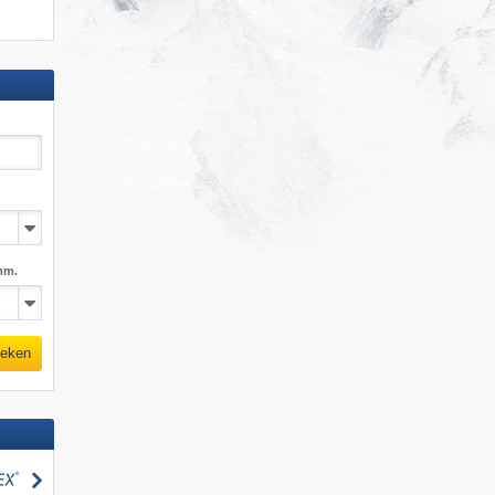
mm.
eken
zoeken