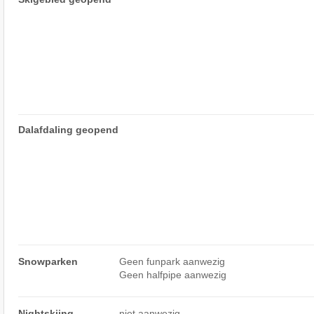
Dalafdaling geopend
Snowparken
Geen funpark aanwezig
Geen halfpipe aanwezig
Nightskiing
niet aanwezig