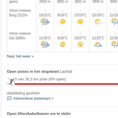
grens
3433 m
3982 m
3831 m
3800 m
3683
Verse sneeuw
-
-
-
-
-
Berg 2222m
10/15°C
9/19°C
13/19°C
12/19°C
11/1
Verse sneeuw
-
-
-
-
-
Dal 1600m
11/20°C
9/26°C
13/27°C
12/25°C
11/2
Naar het weer »
Open pistes in het skigebied
Lachtal
0 van 26,2 km piste
(0% open)
dalafdaling gesloten
Interactieve pistekaart »
Open liften/kabelbanen om te skiën