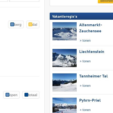
Beoorde
Vakantieregio's
berg
dal
Altenmarkt-
Zauchensee
tonen
Liechtenstein
tonen
Tannheimer Tal
tonen
open
totaal
Pyhrn-Priel
tonen