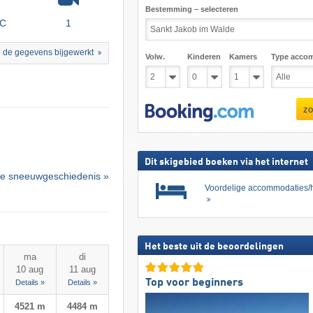
Bestemming – selecteren
°C
1
 de gegevens bijgewerkt
Volw.
Kinderen
Kamers
Type acco
zo
Dit skigebied boeken via het internet
e sneeuwgeschiedenis »
Voordelige accommodaties/h
Het beste uit de beoordelingen
ma
di
10 aug
11 aug
Top voor beginners
Details »
Details »
4521 m
4484 m