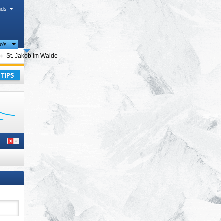
nds
io's
Toeristische regio's
St. Jakob im Walde
kantie