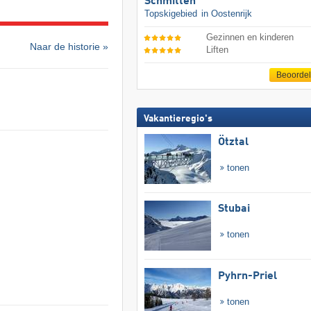
Schmitten
Topskigebied
in Oostenrijk
Gezinnen en kinderen
Naar de historie »
Liften
Beoorde
Vakantieregio's
Ötztal
tonen
Stubai
tonen
Pyhrn-Priel
tonen