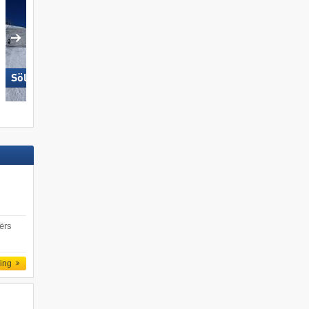
Sölden
Schmitten
ërs
ling