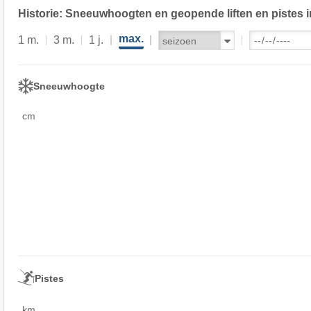
Historie: Sneeuwhoogten en geopende liften en pistes i
max.
1 m.
3 m.
1 j.
Sneeuwhoogte
cm
Pistes
km