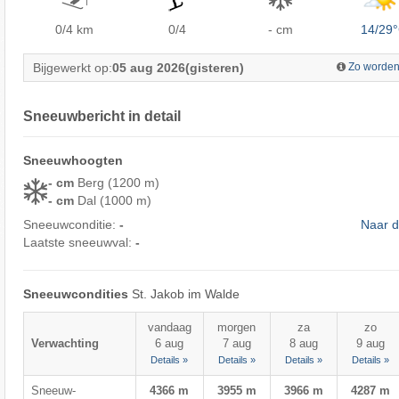
0/4
km
0/4
- cm
14/29
Bijgewerkt op:
05 aug 2026
(gisteren)
Zo worden
Sneeuwbericht in detail
Sneeuwhoogten
- cm
Berg (1200 m)
- cm
Dal (1000 m)
Sneeuwconditie:
-
Naar d
Laatste sneeuwval:
-
Sneeuwcondities
St. Jakob im Walde
vandaag
morgen
za
zo
Verwachting
6 aug
7 aug
8 aug
9 aug
Details »
Details »
Details »
Details »
Sneeuw-
4366 m
3955 m
3966 m
4287 m