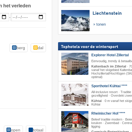
n het verleden
Liechtenstein
-
tonen
Tophotels voor de wintersport
berg
dal
Explorer Hotel Zillertal
Eenvoudig, trendy & betaalb
Kaltenbach im Zillertal
·
7
vanaf het skigebied Kaltenb
Hochzillertal/​Hochfügen (SKi
optimal)
Sporthotel Kühtai ****
All-inclusive resort · Traditie
gezelligheid · Overdekt zw
Kühtai
·
0 m vanaf het skig
Kühtai
Rheinischer Hof ****
Beleef traditie modern · Beie
keuken · Zwembad · Centra
ligging
open
totaal
Garmisch-Partenkirchen
·