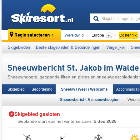
skiresort
Continenten
Regio selecteren
Wereldwijd
Europa
Oostenrijk
Dit skigebied ligt ook in:
Hartberg-Fürstenfel
Skigebieden
Beste skigebieden & Beoordelingen
Vergelijker
Snee
centrale deel van de oostelijke Alpen
,
Oosten
Europese Unie
Sneeuwbericht St. Jakob im Walde
Sneeuwhoogte, geopende liften en pistes en sneeuwgeschiedenis
Skigebied
Beoordeling
Sneeuw / Weer / Webcams
Accommodati
Sneeuwbericht & sneeuwhoogten
Weerbe
Skigebied gesloten
Geplande start van het winterseizoen:
5 dec 2026