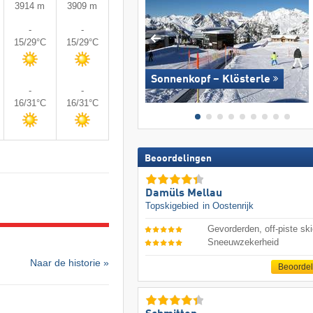
3914 m
3909 m
-
-
15/29°C
15/29°C
Sonnenkopf – Klösterle
-
-
16/31°C
16/31°C
Beoordelingen
Damüls Mellau
Topskigebied
in Oostenrijk
Gevorderden, off-piste ski
Sneeuwzekerheid
Naar de historie »
Beoorde