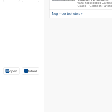
vanaf het skigebied Garmis
Classic – Garmisch-Partenk
Nog meer tophotels
open
totaal