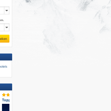
mm.
eken
otels
Toppisteaanbod
Topliften