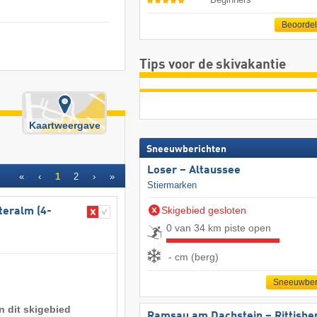
Beoorde
Tips voor de skivakantie
Kaartweergave
Sneeuwberichten
Loser – Altaussee
«
‹
1
2
›
»
Stiermarken
Skigebied gesloten
teralm (4-
0 van 34 km piste open
- cm (berg)
Sneeuwber
n dit skigebied
Ramsau am Dachstein – Rittisbe