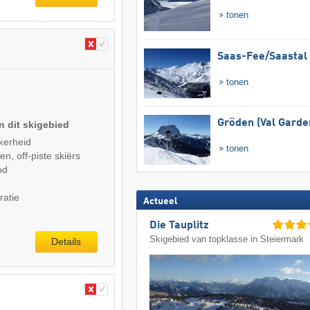
tonen
Saas-Fee/​Saastal
tonen
Gröden (Val Garde
n dit skigebied
kerheid
tonen
n, off-piste skiërs
od
ratie
Actueel
Die Tauplitz
Skigebied van topklasse in Steiermark
Details