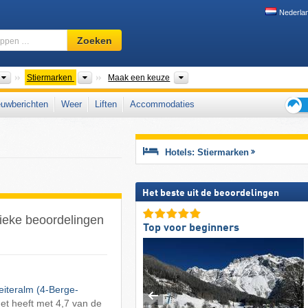
Nederla
Skigebied,
Zoeken
regio,
begrippen
…
Landen
Bondsstaten
Dalen, Bergketens, Overige, Di
Stiermarken
Maak een keuze
uwberichten
Weer
Liften
Accommodaties
Tips
voor
de
Hotels: Stiermarken
skiva
Het beste uit de beoordelingen
sieke beoordelingen
Top voor beginners
eiteralm (4-Berge-
Het heeft met 4,7 van de