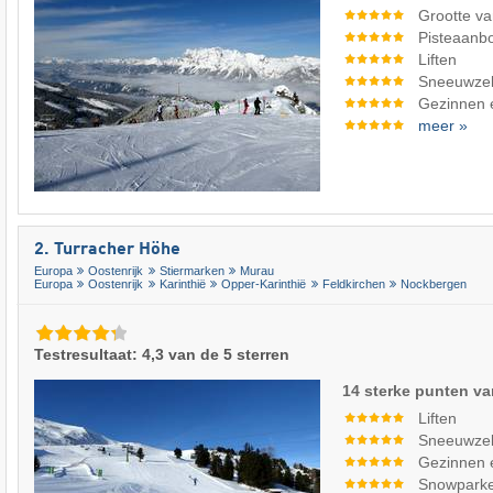
Grootte va
Pisteaanb
Liften
Sneeuwze
Gezinnen 
meer »
2. Turracher Höhe
Europa
Oostenrijk
Stiermarken
Murau
Europa
Oostenrijk
Karinthië
Opper-Karinthië
Feldkirchen
Nockbergen
Testresultaat: 4,3 van de 5 sterren
14 sterke punten va
Liften
Sneeuwze
Gezinnen 
Snowpark