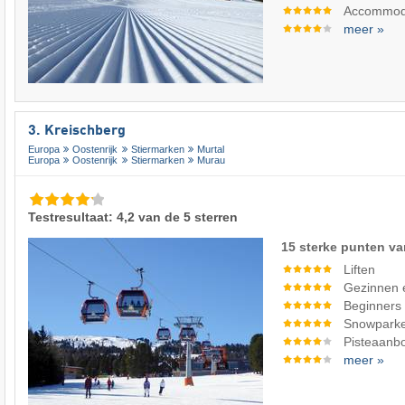
Accommod
meer »
3. Kreischberg
Europa
Oostenrijk
Stiermarken
Murtal
Europa
Oostenrijk
Stiermarken
Murau
Testresultaat: 4,2 van de 5 sterren
15 sterke punten va
Liften
Gezinnen 
Beginners
Snowpark
Pisteaanb
meer »