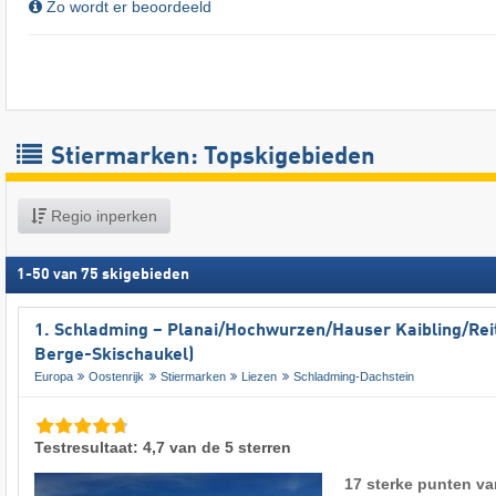
Zo wordt er beoordeeld
Stiermarken: Topskigebieden
Regio inperken
1
-
50
van
75
skigebieden
1. Schladming – Planai/​Hochwurzen/​Hauser Kaibling/​Rei
Berge-Skischaukel)
Europa
Oostenrijk
Stiermarken
Liezen
Schladming-Dachstein
Testresultaat: 4,7 van de 5 sterren
17 sterke punten va