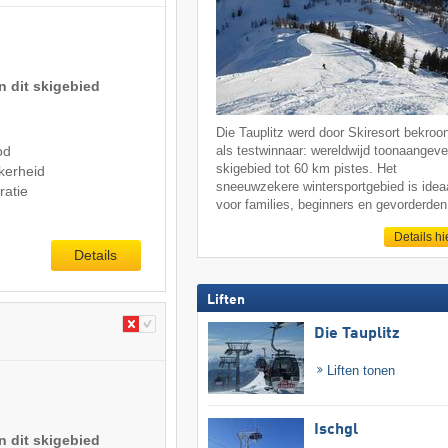
n dit skigebied
Die Tauplitz werd door Skiresort bekroo
od
als testwinnaar: wereldwijd toonaangev
skigebied tot 60 km pistes. Het
kerheid
sneeuwzekere wintersportgebied is idea
ratie
voor families, beginners en gevorderden
Details hi
Details
Liften
Die Tauplitz
Liften tonen
Ischgl
n dit skigebied