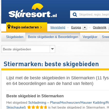
skiresort
Continenten
Regio selecteren
Wereldwijd
Europa
Oostenrijk
Skigebieden
Beste skigebieden & Beoordelingen
Vergelijker
Snee
Stiermarken: beste skigebieden
Lijst met de beste skigebieden in Stiermarken (11 fy
en 64 beoordelingen aan de hand van feiten)
Beste skigebied in Stiermarken
Het skigebied
Schladming – Planai/​Hochwurzen/​Hauser Kaibling/​R
Skischaukel)
is het beste skigebied in Stiermarken. 