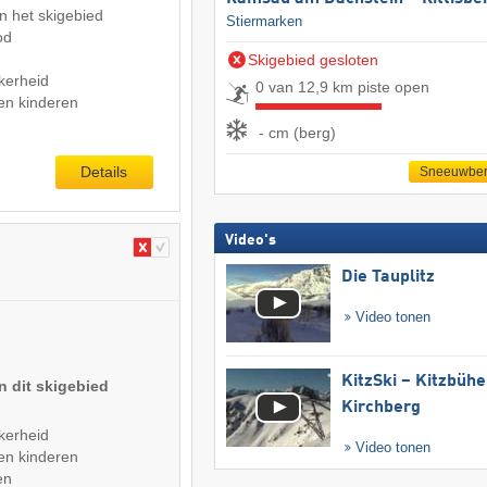
n het skigebied
Stiermarken
od
Skigebied gesloten
kerheid
0 van 12,9 km piste open
en kinderen
- cm (berg)
Details
Sneeuwber
Video's
Die Tauplitz
Video tonen
KitzSki – Kitzbühel
n dit skigebied
Kirchberg
kerheid
Video tonen
en kinderen
en