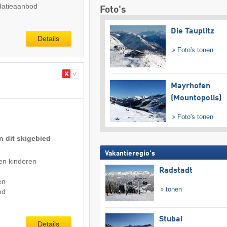
atieaanbod
Foto's
Die Tauplitz
Details
Foto's tonen
Mayrhofen
(Mountopolis)
Foto's tonen
n dit skigebied
Vakantieregio's
en kinderen
Radstadt
en
tonen
od
Stubai
Details