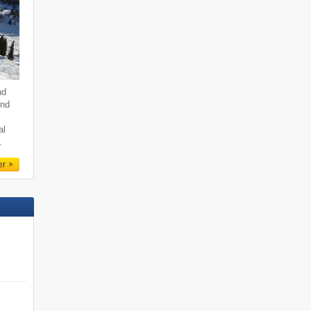
nd
end
al
.
er