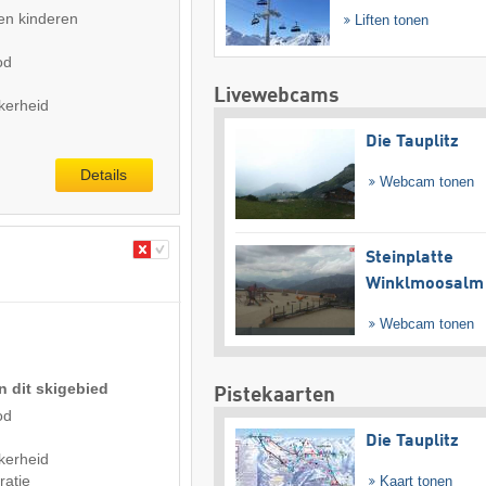
en kinderen
Liften tonen
od
Livewebcams
kerheid
Die Tauplitz
Details
Webcam tonen
Steinplatte
Winklmoosalm
Webcam tonen
n dit skigebied
Pistekaarten
od
Die Tauplitz
kerheid
ratie
Kaart tonen