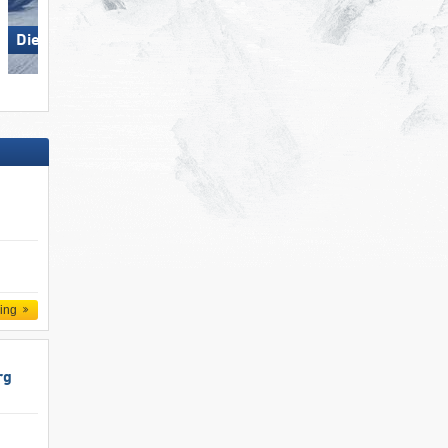
Die Tauplitz
Turracher Höhe
ling
rg