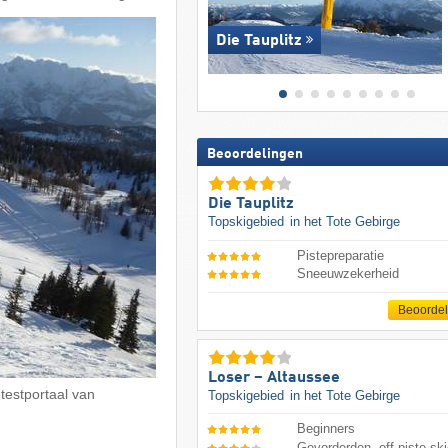
Die Tauplitz
Beoordelingen
Die Tauplitz
Topskigebied
in het Tote Gebirge
Pistepreparatie
Sneeuwzekerheid
Beoorde
Loser – Altaussee
 testportaal van
Topskigebied
in het Tote Gebirge
Beginners
Gevorderden, off-piste ski