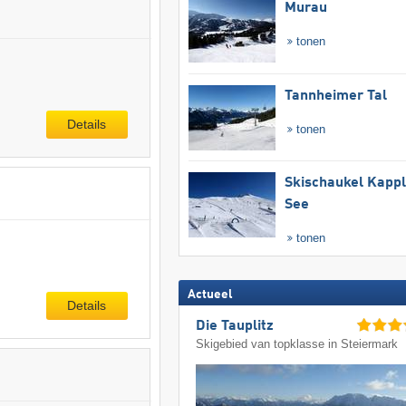
Murau
tonen
Tannheimer Tal
Details
tonen
Skischaukel Kapp
See
tonen
Actueel
Details
Die Tauplitz
Skigebied van topklasse in Steiermark