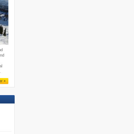
nd
end
al
.
er