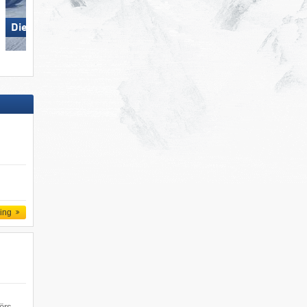
Die Tauplitz
Loser – Altaussee
ling
ërs