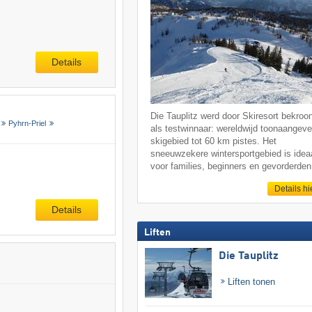
Details
Die Tauplitz werd door Skiresort bekroo
Pyhrn-Priel
als testwinnaar: wereldwijd toonaangev
skigebied tot 60 km pistes. Het
sneeuwzekere wintersportgebied is idea
voor families, beginners en gevorderden
Details hi
Details
Liften
Die Tauplitz
Liften tonen