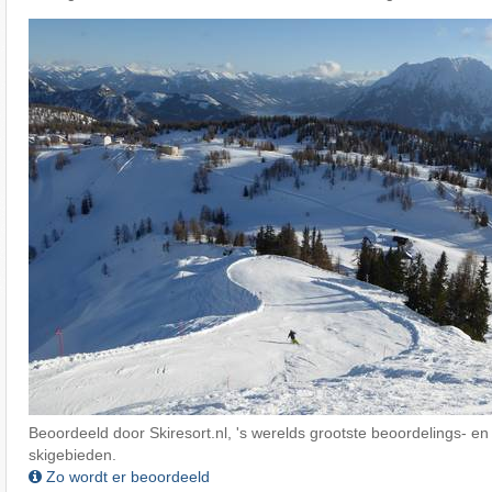
Beoordeeld door Skiresort.nl, 's werelds grootste beoordelings- en
skigebieden.
Zo wordt er beoordeeld