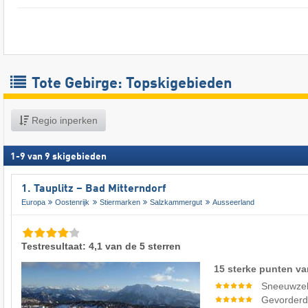
Tote Gebirge: Topskigebieden
Regio inperken
1
-
9
van
9
skigebieden
1. Tauplitz – Bad Mitterndorf
Europa
Oostenrijk
Stiermarken
Salzkammergut
Ausseerland
Testresultaat: 4,1 van de 5 sterren
15 sterke punten va
Sneeuwze
Gevorderde