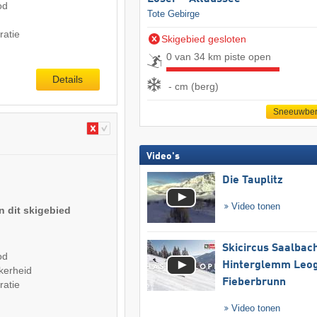
od
Tote Gebirge
ratie
Skigebied gesloten
0 van 34 km piste open
Details
- cm (berg)
Sneeuwber
Video's
Die Tauplitz
Video tonen
n dit skigebied
Skicircus Saalbac
od
Hinterglemm Leo
kerheid
Fieberbrunn
ratie
Video tonen