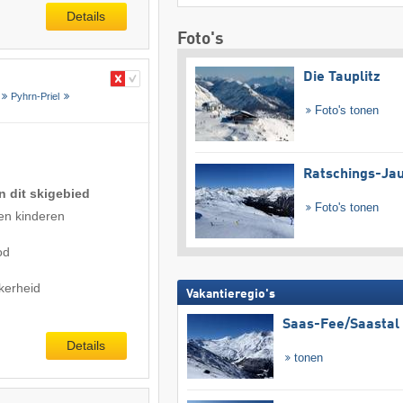
Details
Foto's
Die Tauplitz
Pyhrn-Priel
Foto's tonen
Ratschings-Ja
n dit skigebied
Foto's tonen
en kinderen
od
kerheid
Vakantieregio's
Saas-Fee/​Saastal
Details
tonen