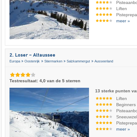
Pisteaanb
Liften
Pisteprepa
meer »
2. Loser – Altaussee
Europa
Oostenrijk
Stiermarken
Salzkammergut
Ausseerland
Testresultaat: 4,0 van de 5 sterren
13 sterke punten va
Liften
Beginners
Pisteaanb
Sneeuwze
Pisteprepa
meer »