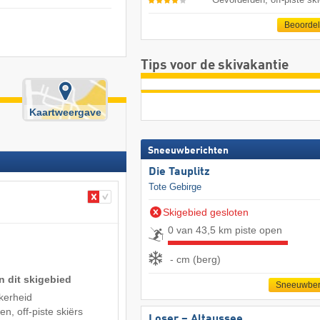
Beoorde
Tips voor de skivakantie
Kaartweergave
Sneeuwberichten
Die Tauplitz
Tote Gebirge
Skigebied gesloten
0 van 43,5 km piste open
- cm (berg)
n dit skigebied
Sneeuwber
kerheid
n, off-piste skiërs
Loser – Altaussee