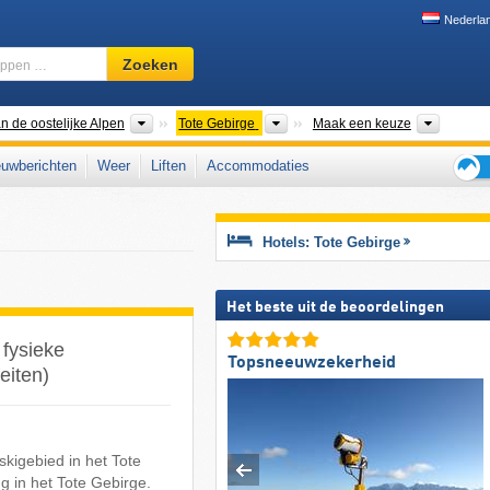
Nederla
Skigebied,
Zoeken
regio,
begrippen
…
Bergketens
Bergketens
District
n de oostelijke Alpen
Tote Gebirge
Maak een keuze
uwberichten
Weer
Liften
Accommodaties
Tips
voor
de
Hotels: Tote Gebirge
skiva
Het beste uit de beoordelingen
 fysieke
Topsneeuwzekerheid
eiten)
skigebied in het Tote
g in het Tote Gebirge.