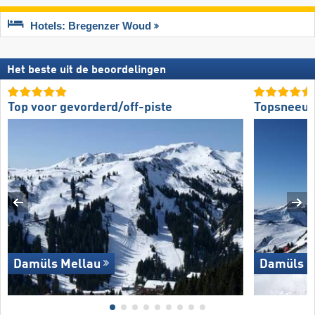
Hotels: Bregenzer Woud
Het beste uit de beoordelingen
Top voor gevorderd/off-piste
Topsneeuw
Damüls Mellau
Damüls M