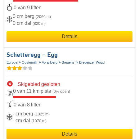
0 van 9 liften
0 cm berg
(2060 m)
0 cm dal
(820 m)
Details
Schetteregg – Egg
Europa
Oostenrijk
Vorarlberg
Bregenz
Bregenzer Woud
Skigebied gesloten
0 van 11 km piste
(0% open)
0 van 8 liften
- cm berg
(1325 m)
- cm dal
(1070 m)
Details