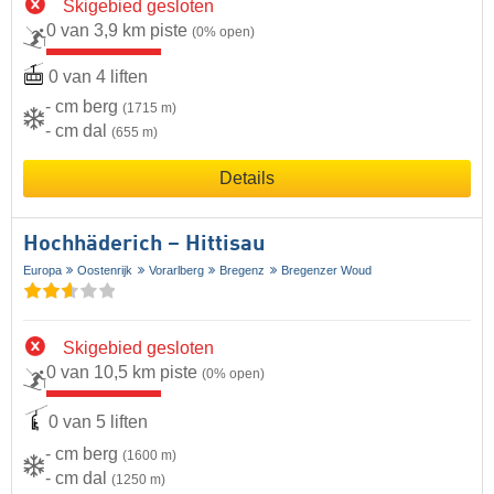
Skigebied gesloten
0 van 3,9 km piste
(0% open)
0 van 4 liften
- cm berg
(1715 m)
- cm dal
(655 m)
Details
Hochhäderich – Hittisau
Europa
Oostenrijk
Vorarlberg
Bregenz
Bregenzer Woud
Skigebied gesloten
0 van 10,5 km piste
(0% open)
0 van 5 liften
- cm berg
(1600 m)
- cm dal
(1250 m)