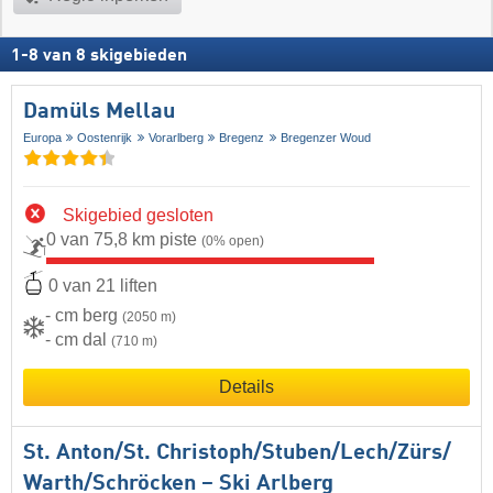
1
-
8
van
8
skigebieden
Damüls Mellau
Europa
Oostenrijk
Vorarlberg
Bregenz
Bregenzer Woud
Skigebied gesloten
0 van 75,8 km piste
(0% open)
0 van 21 liften
- cm berg
(2050 m)
- cm dal
(710 m)
Details
St. Anton/​St. Christoph/​Stuben/​Lech/​Zürs/​
Warth/​Schröcken – Ski Arlberg