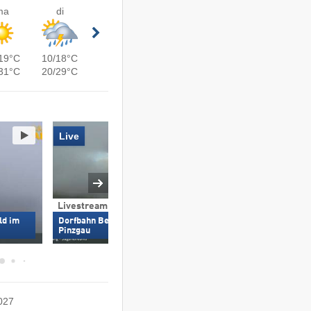
ma
di
19°C
10/18°C
31°C
20/29°C
Live
Livestream
Livestream en 36
ld im
Dorfbahn Berg (2.243 m) – Wald im
Pinzgau
Rosenalm (1.744 m) 
2027