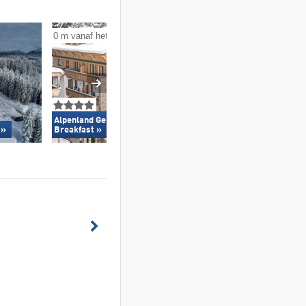
0 m vanaf het skigebied
300 m vanaf het ski
Alpenland Gerlos – Hotel &
Biohotel Der Gru
 »
Breakfast »