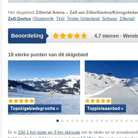
Het skigebied
Zillertal Arena – Zell am Ziller/​Gerlos/​Königslei
Zell-Gerlos
(
Oostenrijk
,
Tirol
,
Tiroler Unterland
,
Schwaz
,
Zillertal
).
Beoordeling
4,7 sterren · Were
18 sterke punten van dit skigebied
Topskigebiedsgrootte »
Toppisteaanbod »
Er is
150,1 km piste en 3 km skiroute
om te skiën en te snowboard