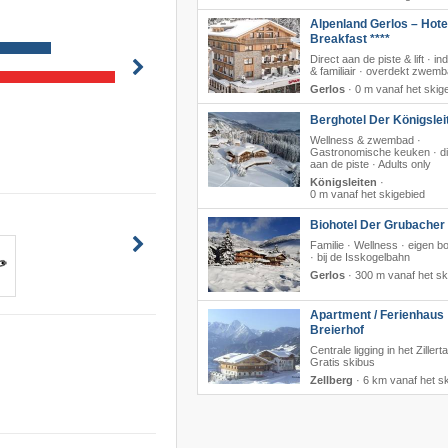
Alpenland Gerlos – Hote
Breakfast ****
Direct aan de piste & lift · in
& familiair · overdekt zwem
Gerlos
·
0 m vanaf het skig
Berghotel Der Königslei
Wellness & zwembad ·
Gastronomische keuken · di
aan de piste · Adults only
Königsleiten
·
0 m vanaf het skigebied
Biohotel Der Grubacher 
Familie · Wellness · eigen bo
· bij de Isskogelbahn
Gerlos
·
300 m vanaf het sk
Apartment / Ferienhaus
Breierhof
Centrale ligging in het Zillerta
Gratis skibus
Zellberg
·
6 km vanaf het s