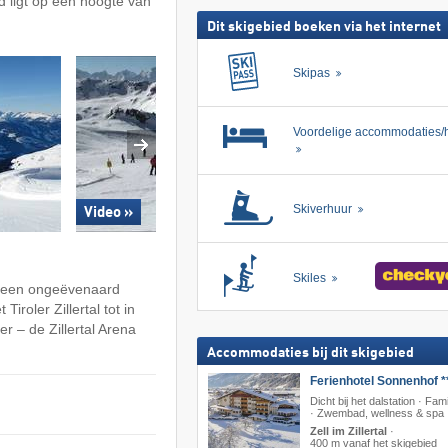
ed ligt op een hoogte van
Dit skigebied boeken via het internet
Skipas
Voordelige accommodaties/h
Skiverhuur
Video »
Skiles
an een ongeëvenaard
iroler Zillertal tot in
r – de Zillertal Arena
Accommodaties bij dit skigebied
Ferienhotel Sonnenhof *
Dicht bij het dalstation · Fami
· Zwembad, wellness & spa
Zell im Zillertal
·
400 m vanaf het skigebied