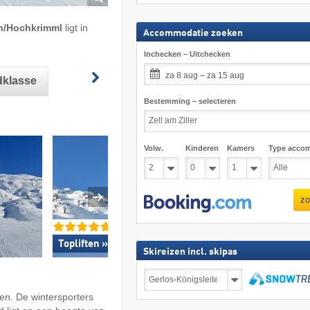
ten/​Hochkrimml
ligt in
Accommodatie zoeken
Inchecken – Uitchecken
za 8 aug – za 15 aug
ldklasse
Bestemming – selecteren
Volw.
Kinderen
Kamers
Type acco
zo
Topliften »
Topsneeuwzeker
Skireizen incl. skipas
Skireizen
incl.
skipas
zoeken
en. De wintersporters