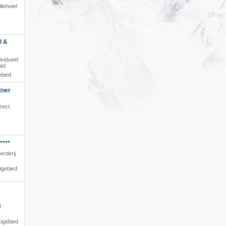
liehotel
l &
dividueel
bad
ebied
tner
rect
****
erderij
igebied
l ·
kigebied