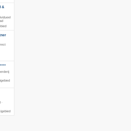
l &
dividueel
bad
ebied
tner
rect
****
erderij
igebied
l ·
kigebied