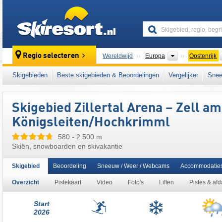
skiresort
Continenten
Regio selecteren
Wereldwijd
Europa
Oostenrijk
Dit skigebied ligt ook in:
Zillertaler Alpen
,
Pi
Skigebieden
Beste skigebieden & Beoordelingen
Vergelijker
Snee
nationalparkregio Hohe Tauern
,
Salzburger
centrale deel van de oostelijke Alpen
,
het we
West-Europa
,
Midden-Europa
,
Europese Un
Skigebied Zillertal Arena – Zell am 
Königsleiten/​Hochkrimml
580 - 2.500 m
Skiën, snowboarden en skivakantie
Skigebied
Beoordeling
Sneeuw / Weer / Webcams
Accommodatie
Overzicht
Pistekaart
Video
Foto's
Liften
Pistes & af
Start
2026