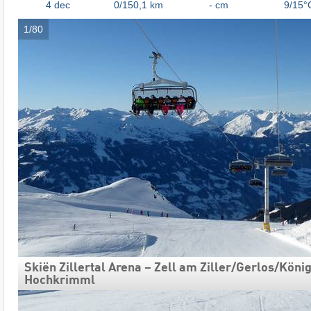
4
dec
0/150,1
km
- cm
9/15°
1/80
Skiën Zillertal Arena – Zell am Ziller/​​Gerlos/​​Königs
Hochkrimml