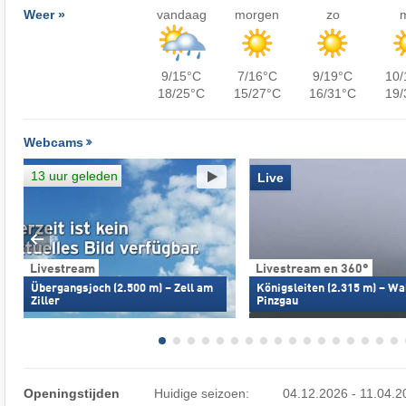
Weer »
vandaag
morgen
zo
9/15°C
7/16°C
9/19°C
10/
18/25°C
15/27°C
16/31°C
19/
Webcams
13 uur geleden
Live
Livestream
Livestream en 360°
Übergangsjoch (2.500 m) – Zell am
Königsleiten (2.315 m) – Wa
Ziller
Pinzgau
Openingstijden
Huidige seizoen:
04.12.2026 - 11.04.