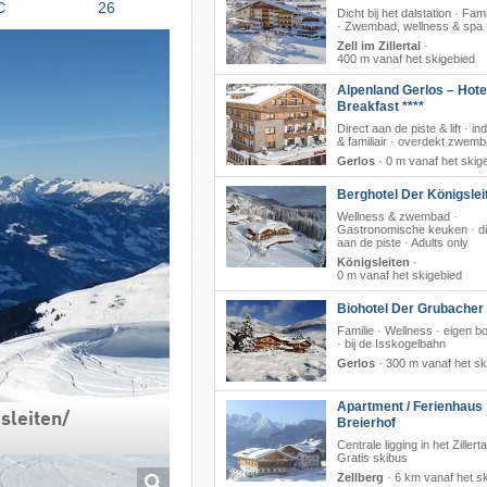
C
26
Dicht bij het dalstation · Fami
· Zwembad, wellness & spa
Zell im Zillertal
·
400 m vanaf het skigebied
Alpenland Gerlos – Hote
Breakfast ****
Direct aan de piste & lift · in
& familiair · overdekt zwem
Gerlos
·
0 m vanaf het skig
Berghotel Der Königslei
Wellness & zwembad ·
Gastronomische keuken · di
aan de piste · Adults only
Königsleiten
·
0 m vanaf het skigebied
Biohotel Der Grubacher 
Familie · Wellness · eigen bo
· bij de Isskogelbahn
Gerlos
·
300 m vanaf het sk
Apartment / Ferienhaus
leiten/​​
Breierhof
Centrale ligging in het Zillerta
Gratis skibus
Zellberg
·
6 km vanaf het s