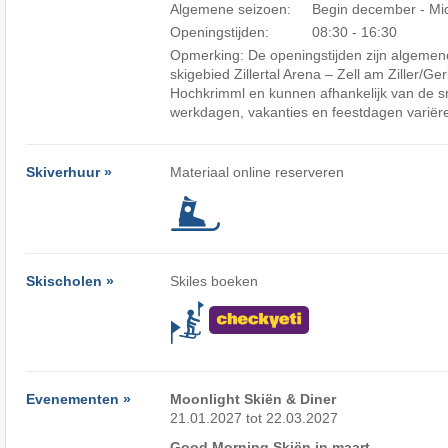
Algemene seizoen:
Begin december - Mid
Openingstijden:
08:30 - 16:30
Opmerking: De openingstijden zijn algemene
skigebied Zillertal Arena – Zell am Ziller/​Gerl
Hochkrimml en kunnen afhankelijk van de s
werkdagen, vakanties en feestdagen variër
Skiverhuur »
Materiaal online reserveren
Skischolen »
Skiles boeken
Evenementen »
Moonlight Skiën & Diner
21.01.2027 tot 22.03.2027
Good Morning Skiën in maart