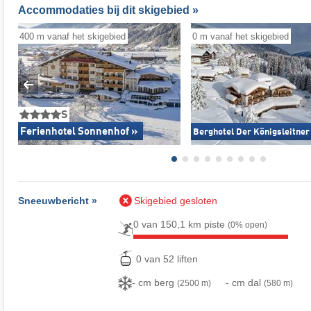
Accommodaties bij dit skigebied »
400 m vanaf het skigebied
0 m vanaf het skigebied
S
Ferienhotel Sonnenhof »
Berghotel Der Königsleitner
Sneeuwbericht »
Skigebied gesloten
0 van 150,1 km piste
(0% open)
0 van 52 liften
- cm berg
- cm dal
(2500 m)
(580 m)