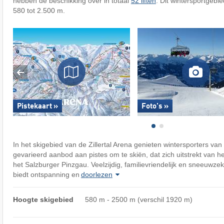
hebben de beschikking over in totaal
52 liften
. Dit wintersportgebi
580 tot 2.500 m.
Pistekaart »
Foto's »
In het skigebied van de Zillertal Arena genieten wintersporters v
gevarieerd aanbod aan pistes om te skiën, dat zich uitstrekt van het T
het Salzburger Pinzgau. Veelzijdig, familievriendelijk en sneeuwzeke
biedt ontspanning en
doorlezen
Hoogte skigebied
580 m - 2500 m (verschil 1920 m)