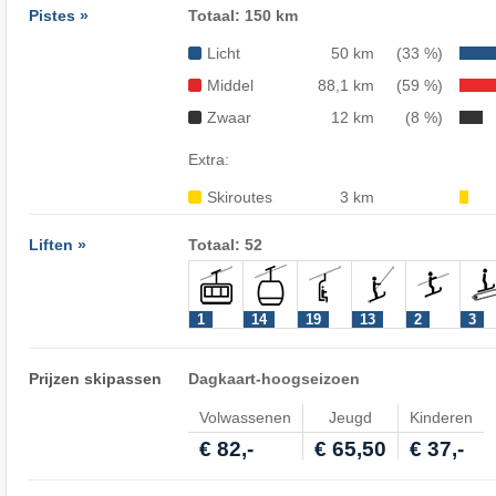
Pistes »
Totaal: 150 km
Licht
50 km
(33 %)
Middel
88,1 km
(59 %)
Zwaar
12 km
(8 %)
Extra:
Skiroutes
3 km
Liften »
Totaal: 52
1
14
19
13
2
3
Prijzen skipassen
Dagkaart-hoogseizoen
Volwassenen
Jeugd
Kinderen
€ 82,-
€ 65,50
€ 37,-