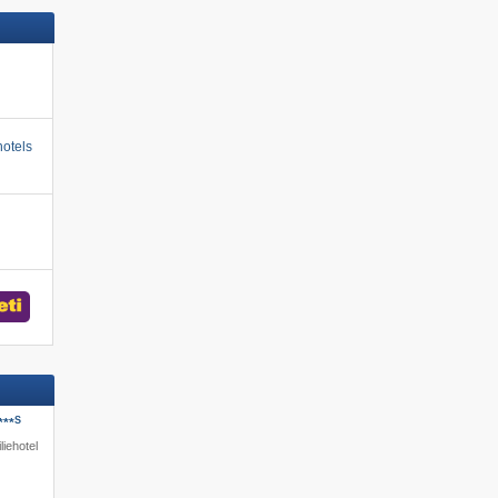
otels
S
***
liehotel