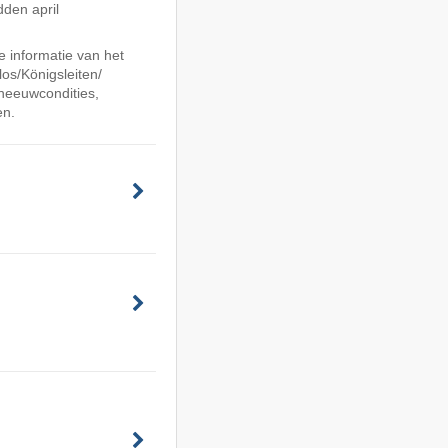
den april
 informatie van het
os/​Königsleiten/​
neeuwcondities,
en.