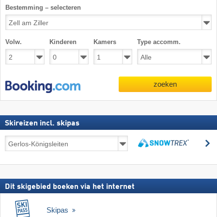
Bestemming – selecteren
Volw.
Kinderen
Kamers
Type accomm.
zoeken
Skireizen incl. skipas
Skireizen
z
incl.
zoeken
skipas
Dit skigebied boeken via het internet
Skipas