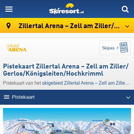
skiresort
Zillertal Arena – Zell am Ziller/​Gerlos/​Königsleiten/​Hochkrimml
Skipas
Pistekaart Zillertal Arena – Zell am Ziller/​
Gerlos/​Königsleiten/​Hochkrimml
Pistekaart van het
skigebied Zillertal Arena – Zell am Ziller/​Gerlos/​Königsleiten/​Hochkrimml
Pistekaart