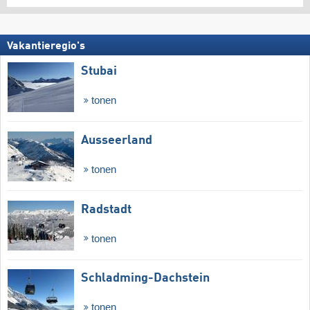
Vakantieregio's
Stubai
tonen
Ausseerland
tonen
Radstadt
tonen
Schladming-Dachstein
tonen