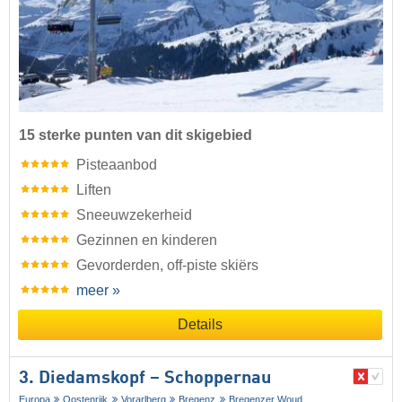
15 sterke punten van dit skigebied
Pisteaanbod
Liften
Sneeuwzekerheid
Gezinnen en kinderen
Gevorderden, off-piste skiërs
meer »
Details
3. Diedamskopf – Schoppernau
Europa
Oostenrijk
Vorarlberg
Bregenz
Bregenzer Woud