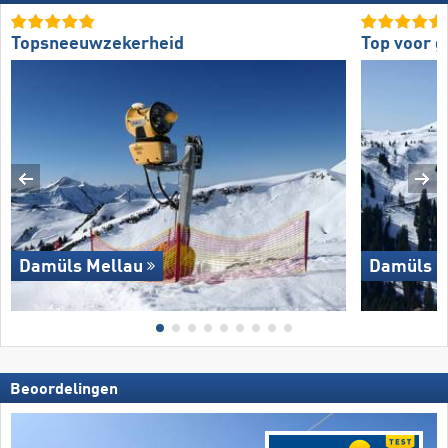
Topsneeuwzekerheid
Top voor g
Damüls Mellau
Damüls M
Beoordelingen