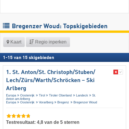
Bregenzer Woud: Topskigebieden
Kaart
Regio inperken
1
-
15
van
15
skigebieden
1. St. Anton/​St. Christoph/​Stuben/​
Lech/​Zürs/​Warth/​Schröcken – Ski
Arlberg
Europa
Oostenrijk
Tirol
Tiroler Oberland
Landeck
St.
Anton am Arlberg
Europa
Oostenrijk
Vorarlberg
Bregenz
Bregenzer Woud
Testresultaat: 4,8 van de 5 sterren