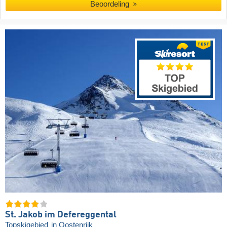
Beoordeling
St. Jakob im Defereggental
Topskigebied
in Oostenrijk