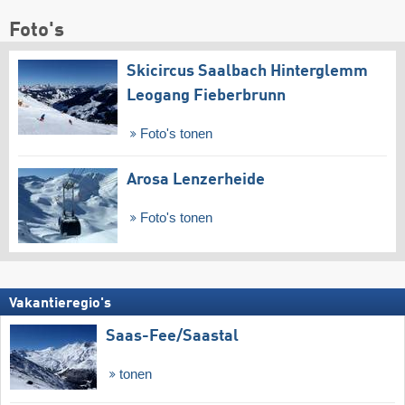
Foto's
Skicircus Saalbach Hinterglemm
Leogang Fieberbrunn
Foto's tonen
Arosa Lenzerheide
Foto's tonen
Vakantieregio's
Saas-Fee/​Saastal
tonen