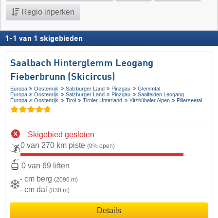
Regio inperken
1
-
1
van
1
skigebieden
Saalbach Hinterglemm Leogang
Fieberbrunn (Skicircus)
Europa
Oostenrijk
Salzburger Land
Pinzgau
Glemmtal
Europa
Oostenrijk
Salzburger Land
Pinzgau
Saalfelden Leogang
Europa
Oostenrijk
Tirol
Tiroler Unterland
Kitzbüheler Alpen
Pillerseetal
Skigebied gesloten
0 van 270 km piste
(0% open)
0 van 69 liften
- cm berg
(2096 m)
- cm dal
(830 m)
Details