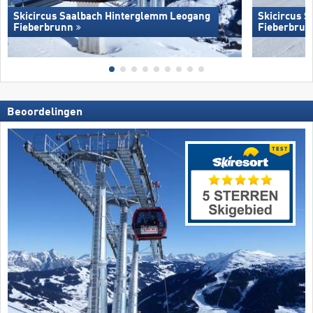
Skicircus Saalbach Hinterglemm Leogang
Skicircus 
Fieberbrunn
Fieberbrun
Beoordelingen