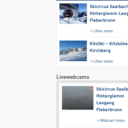
Skicircus Saalbac
Hinterglemm Leo
Fieberbrunn
Liften tonen
KitzSki – Kitzbühel
Kirchberg
Liften tonen
Livewebcams
Skicircus Saal
Hinterglemm
Leogang
Fieberbrunn
Webcam tonen