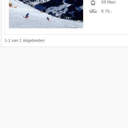
69 liften
€ 79,-
1
-
1
van
1
skigebieden