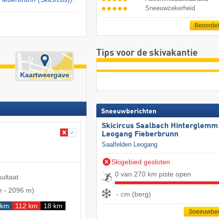
Sneeuwzekerheid
Beoorde
Tips voor de skivakantie
Kaartweergave
Sneeuwberichten
Skicircus Saalbach Hinterglemm
Leogang Fieberbrunn
Saalfelden Leogang
Skigebied gesloten
0 van 270 km piste open
sultaat
m
-
2096 m
)
- cm (berg)
 km
112 km
18 km
Sneeuwber