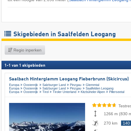
Skigebieden in Saalfelden Leogang
Regio inperken
1
-
1
van
1
skigebieden
Saalbach Hinterglemm Leogang Fieberbrunn (Skicircus)
Europa
Oostenrijk
Salzburger Land
Pinzgau
Glemmtal
Europa
Oostenrijk
Salzburger Land
Pinzgau
Saalfelden Leogang
Europa
Oostenrijk
Tirol
Tiroler Unterland
Kitzbüheler Alpen
Pillerseetal
Testre
1266 m
(
830 
270 km
140