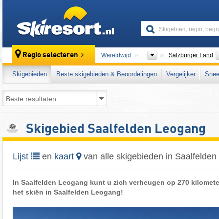
skiresort
Regio selecteren
Wereldwijd
...
Salzburger Land
Skigebieden
Beste skigebieden & Beoordelingen
Vergelijker
Snee
Skigebied Saalfelden Leogang
Lijst
en
kaart
van alle skigebieden in Saalfelde
In Saalfelden Leogang kunt u zich verheugen op 270 kilometer 
het skiën in Saalfelden Leogang!