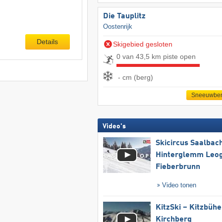
Die Tauplitz
Oostenrijk
Details
Skigebied gesloten
0 van 43,5 km piste open
- cm (berg)
Sneeuwber
Video's
Skicircus Saalbac
Hinterglemm Leo
Fieberbrunn
Video tonen
KitzSki – Kitzbühel
Kirchberg