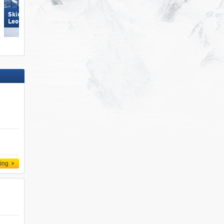
Skicircus Saalbach Hinterglemm
Arber
Leogang Fieberbrunn
ling