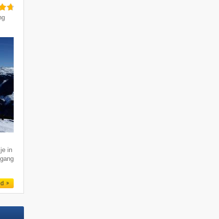
ng
je in
ogang
ed