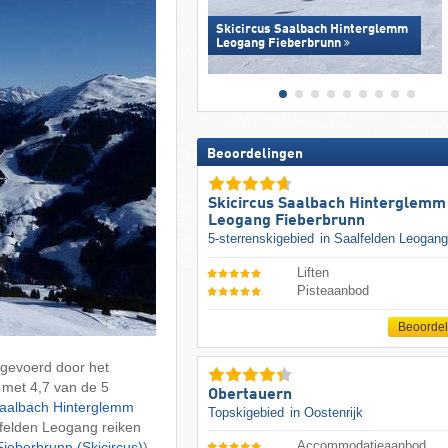
Skicircus Saalbach Hinterglemm
Leogang Fieberbrunn
Beoordelingen
Skicircus Saalbach Hinterglemm
Leogang Fieberbrunn
5-sterrenskigebied
in Saalfelden Leogang
Liften
Pisteaanbod
Beoorde
gevoerd door het
met 4,7 van de 5
Obertauern
aalbach Hinterglemm
Topskigebied
in Oostenrijk
felden Leogang reiken
Accommodatieaanbod
eberbrunn (Skicircus)
).