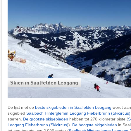
Skiën in Saalfelden Leogang
De lijst met de
beste skigebieden in Saalfelden Leogang
wordt aan
skigebied
Saalbach Hinterglemm Leogang Fieberbrunn (Skicircus)
sterren.
De grootste skigebieden
hebben tot 270 kilometer piste (
S
Leogang Fieberbrunn (Skicircus)
).
De hoogste skigebieden
in Saal
tot een hoogte van 2.096 meter (
Saalbach Hinterglemm Leogang Fi