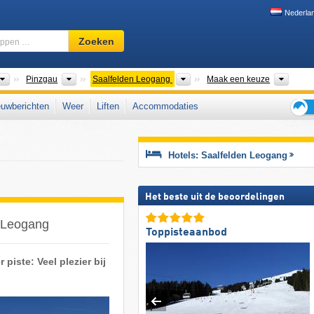
Nederla
Skigebied,
Zoeken
regio,
begrippen
…
Bondsstaten
Gouwen
Toeristische regio's
Dal, 
Pinzgau
Saalfelden Leogang
Maak een keuze
uwberichten
Weer
Liften
Accommodaties
Tips
voor
de
Hotels: Saalfelden Leogang
skiva
Het beste uit de beoordelingen
n Leogang
Toppisteaanbod
piste: Veel plezier bij