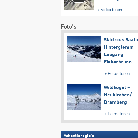
Video tonen
Foto's
Skicircus Saal
Hinterglemm
Leogang
Fieberbrunn
Foto's tonen
Wildkogel –
Neukirchen/​
Bramberg
Foto's tonen
Vakantieregio's