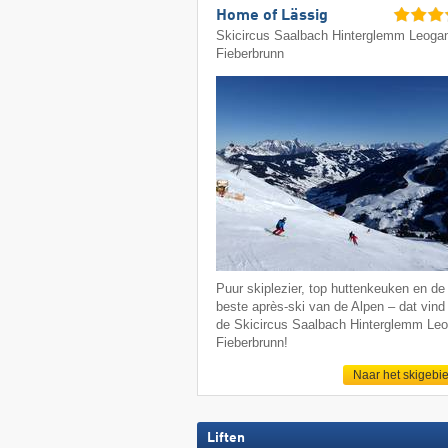
Home of Lässig
Skicircus Saalbach Hinterglemm Leoga
Fieberbrunn
Puur skiplezier, top huttenkeuken en de
beste après-ski van de Alpen – dat vind 
de Skicircus Saalbach Hinterglemm Le
Fieberbrunn!
Naar het skigebi
Liften