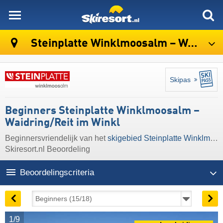
skiresort
Steinplatte Winklmoosalm – Waidring/​Reit im Winkl
Skipas
Beginners Steinplatte Winklmoosalm –
Waidring/​Reit im Winkl
Beginnersvriendelijk van het
skigebied Steinplatte Winklmoosalm – Waidring/​Reit im Winkl
Skiresort.nl Beoordeling
Beoordelingscriteria
1/9