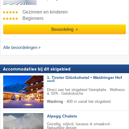
Gezinnen en kinderen
Beginners
Beoordeling
Alle beoordelingen
Accommodaties bij dit skigebied
1. Tiroler Glückshotel • Waidringer Hof
S
****
Direct aan het skigebied Steinplatte · Wellness
& SPA · Geluksküche
Waidring
·
400 m vanaf het skigebied
Alpegg Chalets
Gezellig, stijlvol, luxueus & smaakvol ·
Natuurlijke design