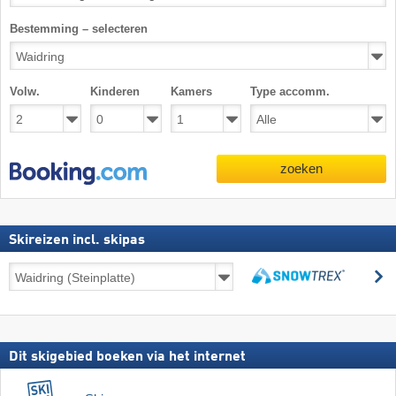
Bestemming – selecteren
Volw.
Kinderen
Kamers
Type accomm.
zoeken
Skireizen incl. skipas
Skireizen
z
incl.
zoeken
skipas
Dit skigebied boeken via het internet