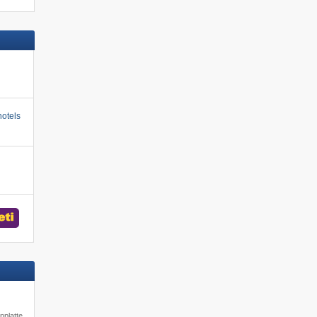
otels
nplatte