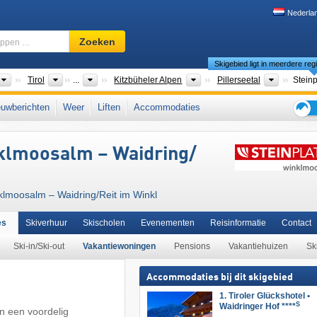
Nederla
Skigebied,
Zoeken
regio,
Skigebied ligt in meerdere reg
begrippen
…
Landen
Bondsstaten
Toeristische regio's
Toeristis
Tirol
...
Kitzbüheler Alpen
Pillerseetal
Landen
Deelstaten
Districten
Toeristische regio
Beieren
Opper-Beieren
Chiemgau
uwberichten
Weer
Liften
Accommodaties
auer Alpen
,
Kitzbühel (district)
,
SuperSkiCard
,
Duitse Alpen
,
Tiroler Alpen
,
Tips
an de oostelijke Alpen
,
het westen van Oostenrijk
,
Oostenrijkse Alpen
,
Zuid-Duitsl
voor
klmoosalm – Waidring/​
de
ropa
,
Midden-Europa
,
Europese Unie
skiva
klmoosalm – Waidring/​Reit im Winkl
es
Skiverhuur
Skischolen
Evenementen
Reisinformatie
Contact
Ski-in/Ski-out
Vakantiewoningen
Pensions
Vakantiehuizen
Sk
Accommodaties bij dit skigebied
1. Tiroler Glückshotel •
S
Waidringer Hof ****
n een voordelig