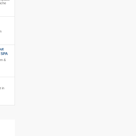
üche
gn
ut
s SPA
am &
 in