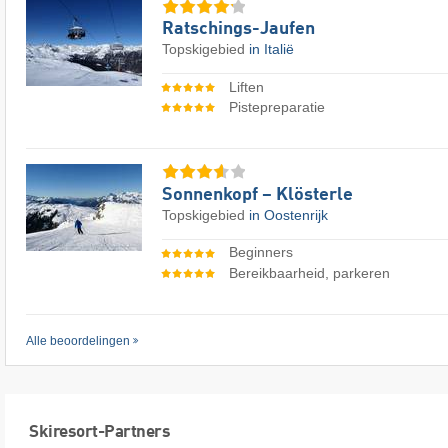
Ratschings-Jaufen
Topskigebied
in Italië
Liften
Pistepreparatie
Sonnenkopf – Klösterle
Topskigebied
in Oostenrijk
Beginners
Bereikbaarheid, parkeren
Alle beoordelingen
Skiresort-Partners