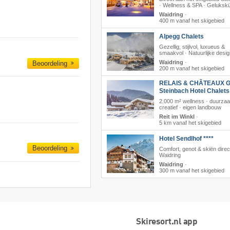
· Wellness & SPA · Geluksk
Waidring
·
400 m vanaf het skigebied
Alpegg Chalets
Gezellig, stijlvol, luxueus &
smaakvol · Natuurlijke desi
Waidring
·
Beoordeling
200 m vanaf het skigebied
RELAIS & CHÂTEAUX G
Steinbach Hotel Chalet
2.000 m² wellness · duurza
creatief · eigen landbouw
Reit im Winkl
·
5 km vanaf het skigebied
Hotel Sendlhof ****
Beoordeling
Comfort, genot & skiën direct
Waidring
Waidring
·
300 m vanaf het skigebied
Skiresort.nl app