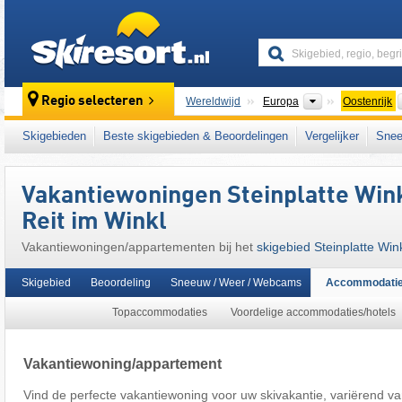
skiresort
Continenten
Regio selecteren
Wereldwijd
Europa
Oostenrijk
Continenten
Wereldwijd
Europa
Duitsland
Skigebieden
Beste skigebieden & Beoordelingen
Vergelijker
Snee
Dit skigebied ligt ook in:
Traunstein
,
Chiemg
Zuid-Beieren
,
Indy Pass
,
noordelijke deel v
Vakantiewoningen Steinplatte Win
oostelijk deel van de Alpen
,
Alpen
,
West-Eu
Reit im Winkl
Vakantiewoningen/appartementen bij het
skigebied Steinplatte Win
Skigebied
Beoordeling
Sneeuw / Weer / Webcams
Accommodati
Topaccommodaties
Voordelige accommodaties/hotels
Vakantiewoning/appartement
Vind de perfecte vakantiewoning voor uw skivakantie, variërend va