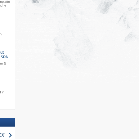
nplatte
üche
gn
ut
s SPA
am &
 in
zoeken