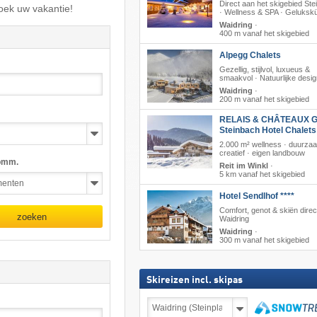
Direct aan het skigebied Stei
oek uw vakantie!
· Wellness & SPA · Geluksk
Waidring
·
400 m vanaf het skigebied
Alpegg Chalets
Gezellig, stijlvol, luxueus &
smaakvol · Natuurlijke desi
Waidring
·
200 m vanaf het skigebied
RELAIS & CHÂTEAUX G
Steinbach Hotel Chalet
2.000 m² wellness · duurza
creatief · eigen landbouw
omm.
Reit im Winkl
·
5 km vanaf het skigebied
Hotel Sendlhof ****
Comfort, genot & skiën direct
zoeken
Waidring
Waidring
·
300 m vanaf het skigebied
Skireizen incl. skipas
Skireizen
incl.