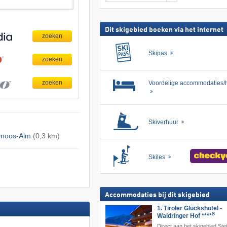
skipas
zoeken
Dit skigebied boeken via het internet
Skipas
Voordelige accommodaties/h
Skiverhuur
lmoos-Alm
(0,3 km)
Skiles
Accommodaties bij dit skigebied
1. Tiroler Glückshotel •
S
Waidringer Hof ****
Direct aan het skigebied Stei